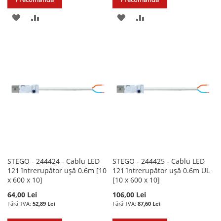
ADAUGATI
ADAUGATI
ADAUGATI
ADAUGATI
LA
PENTRU
LA
PENTRU
LISTA
COMPARARE
LISTA
COMPARARE
DE
DE
DORINTE
DORINTE
STEGO - 244424 - Cablu LED
STEGO - 244425 - Cablu LED
121 întrerupător ușă 0.6m [10
121 întrerupător ușă 0.6m UL
x 600 x 10]
[10 x 600 x 10]
64,00 Lei
106,00 Lei
52,89 Lei
87,60 Lei