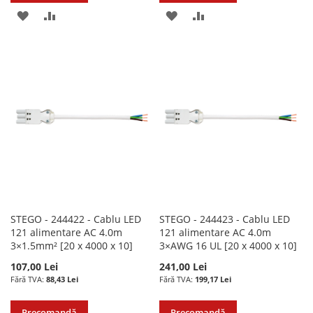
ADAUGATI
ADAUGATI
ADAUGATI
ADAUGATI
LA
PENTRU
LA
PENTRU
LISTA
COMPARARE
LISTA
COMPARARE
DE
DE
DORINTE
DORINTE
STEGO - 244422 - Cablu LED
STEGO - 244423 - Cablu LED
121 alimentare AC 4.0m
121 alimentare AC 4.0m
3×1.5mm² [20 x 4000 x 10]
3×AWG 16 UL [20 x 4000 x 10]
107,00 Lei
241,00 Lei
88,43 Lei
199,17 Lei
Precomandă
Precomandă