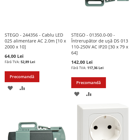
STEGO - 244356 - Cablu LED
STEGO - 01350.0-00 -
025 alimentare AC 2.0m [10 x
Întrerupător de ușă DS 013
2000 x 10]
110-250V AC IP20 [30 x 79 x
64]
64,00 Lei
142,00 Lei
52,89 Lei
117,36 Lei
Precomandă
Precomandă
ADAUGATI
ADAUGATI
ADAUGATI
ADAUGATI
LA
PENTRU
LA
PENTRU
LISTA
COMPARARE
LISTA
COMPARARE
DE
DE
DORINTE
DORINTE