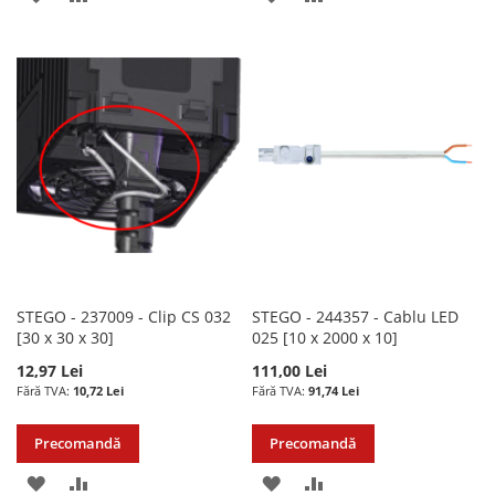
LA
PENTRU
LA
PENTRU
LISTA
COMPARARE
LISTA
COMPARARE
DE
DE
DORINTE
DORINTE
STEGO - 237009 - Clip CS 032
STEGO - 244357 - Cablu LED
[30 x 30 x 30]
025 [10 x 2000 x 10]
12,97 Lei
111,00 Lei
10,72 Lei
91,74 Lei
Precomandă
Precomandă
ADAUGATI
ADAUGATI
ADAUGATI
ADAUGATI