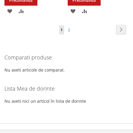
Precomandă
Precomandă
ADAUGATI
ADAUGATI
ADAUGATI
ADAUGATI
LA
PENTRU
LA
PENTRU
Pagina
Pagin
Urmat
în
Pagina
1
2
LISTA
COMPARARE
LISTA
COMPARARE
acest
DE
DE
moment
DORINTE
DORINTE
Comparati produse
cititi
pagina
Nu aveti articole de comparat.
Lista Mea de dorinte
Nu aveti nici un articol în lista de dorinte