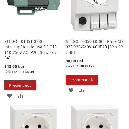
STEGO - 01351.0-00 -
STEGO - 03500.0-00 - Priză SD
Întrerupător de ușă DS 013
035 230-240V AC IP20 [62 x 92
110-250V AC IP20 [30 x 79 x
x 48]
64]
98,00 Lei
142,00 Lei
80,99 Lei
117,36 Lei
Precomandă
Precomandă
ADAUGATI
ADAUGATI
ADAUGATI
ADAUGATI
LA
PENTRU
LA
PENTRU
LISTA
COMPARARE
LISTA
COMPARARE
DE
DE