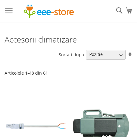
Mergeti
la
Cauta
Co
Continut
Accesorii climatizare
Se
Sortati dupa
de
Articolele
1
-
48
din
61