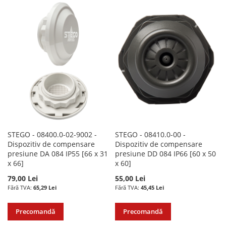
LA
PENTRU
LA
PENTRU
LISTA
COMPARARE
LISTA
COMPARARE
DE
DE
DORINTE
DORINTE
STEGO - 08400.0-02-9002 -
STEGO - 08410.0-00 -
Dispozitiv de compensare
Dispozitiv de compensare
presiune DA 084 IP55 [66 x 31
presiune DD 084 IP66 [60 x 50
x 66]
x 60]
79,00 Lei
55,00 Lei
65,29 Lei
45,45 Lei
Precomandă
Precomandă