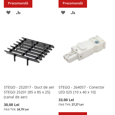
Precomandă
Precomandă
ADAUGATI
ADAUGATI
ADAUGATI
ADAUGATI
LA
PENTRU
LA
PENTRU
LISTA
COMPARARE
LISTA
COMPARARE
DE
DE
DORINTE
DORINTE
STEGO - 252017 - Duct de aer
STEGO - 264057 - Conector
STEGO 25201 [85 x 85 x 25]
LED 025 [10 x 40 x 10]
(canal de aer)
33,00 Lei
30,00 Lei
27,27 Lei
24,79 Lei