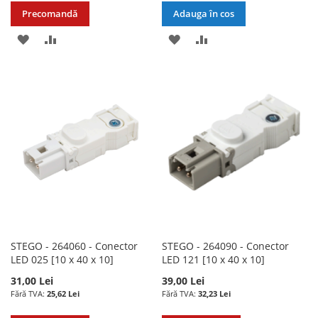
Precomandă
Adauga în cos
ADAUGATI
ADAUGATI
ADAUGATI
ADAUGATI
LA
PENTRU
LA
PENTRU
LISTA
COMPARARE
LISTA
COMPARARE
DE
DE
DORINTE
DORINTE
STEGO - 264060 - Conector
STEGO - 264090 - Conector
LED 025 [10 x 40 x 10]
LED 121 [10 x 40 x 10]
31,00 Lei
39,00 Lei
25,62 Lei
32,23 Lei