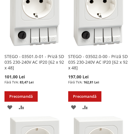
DE
DE
DORINTE
DORINTE
STEGO - 03501.0-01 - Priză SD
STEGO - 03502.0-00 - Priză SD
035 230-240V AC IP20 [62 x 92
035 230-240V AC IP20 [62 x 92
x 48]
x 48]
101,00 Lei
197,00 Lei
83,47 Lei
162,81 Lei
Precomandă
Precomandă
ADAUGATI
ADAUGATI
ADAUGATI
ADAUGATI
LA
PENTRU
LA
PENTRU
LISTA
COMPARARE
LISTA
COMPARARE