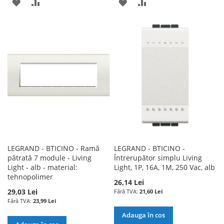
ADAUGATI
ADAUGATI
ADAUGATI
ADAUGATI
LA
PENTRU
LA
PENTRU
LISTA
COMPARARE
LISTA
COMPARARE
DE
DE
DORINTE
DORINTE
LEGRAND - BTICINO - Ramă
LEGRAND - BTICINO -
pătrată 7 module - Living
Întrerupător simplu Living
Light - alb - material:
Light, 1P, 16A, 1M, 250 Vac, alb
tehnopolimer
26,14 Lei
29,03 Lei
21,60 Lei
23,99 Lei
Adauga în cos