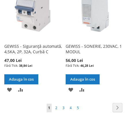
DORINTE
GEWISS - Siguranță automată,
GEWISS - SONERIE, 230VAC, 1
4,5KA, 2P, 32A, Curbă C
MODUL
47,00 Lei
56,00 Lei
38,84 Lei
46,28 Lei
Adauga în cos
Adauga în cos
ADAUGATI
ADAUGATI
ADAUGATI
ADAUGATI
LA
PENTRU
LA
PENTRU
Pagina
Pagin
Urmat
în
Pagina
Pagina
Pagina
Pagina
1
2
3
4
5
LISTA
COMPARARE
LISTA
COMPARARE
acest
DE
DE
moment