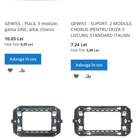
GEWISS - Placă, 3 module,
GEWISS - SUPORT, 2 MODULE,
gama ONE, albă, chorus
CHORUS (PENTRU DOZA 3
LOCURI), STANDARD ITALIAN
10,03 Lei
7,24 Lei
8,29 Lei
5,98 Lei
Adauga în cos
Adauga în cos
ADAUGATI
ADAUGATI
ADAUGATI
ADAUGATI
LA
PENTRU
LA
PENTRU
LISTA
COMPARARE
LISTA
COMPARARE
DE
DE
DORINTE
DORINTE