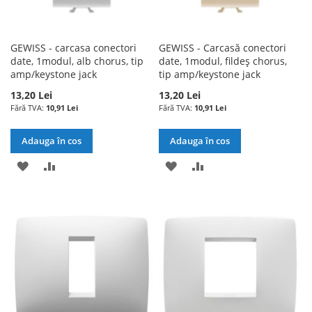
GEWISS - carcasa conectori
GEWISS - Carcasă conectori
date, 1modul, alb chorus, tip
date, 1modul, fildeș chorus,
amp/keystone jack
tip amp/keystone jack
13,20 Lei
13,20 Lei
10,91 Lei
10,91 Lei
Adauga în cos
Adauga în cos
ADAUGATI
ADAUGATI
ADAUGATI
ADAUGATI
LA
PENTRU
LA
PENTRU
LISTA
COMPARARE
LISTA
COMPARARE
DE
DE
DORINTE
DORINTE