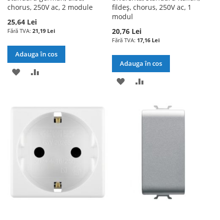
chorus, 250V ac, 2 module
fildeș, chorus, 250V ac, 1
modul
25,64 Lei
20,76 Lei
21,19 Lei
17,16 Lei
Adauga în cos
Adauga în cos
ADAUGATI
ADAUGATI
ADAUGATI
ADAUGATI
LA
PENTRU
LA
PENTRU
LISTA
COMPARARE
LISTA
COMPARARE
DE
DE
DORINTE
DORINTE