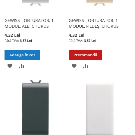
GEWISS - OBTURATOR, 1
GEWISS - OBTURATOR, 1
MODUL, ALB, CHORUS
MODUL, FILDEȘ, CHORUS
4,32 Lei
4,32 Lei
3,57 Lei
3,57 Lei
Adauga în cos
Precomandă
ADAUGATI
ADAUGATI
ADAUGATI
ADAUGATI
LA
PENTRU
LA
PENTRU
LISTA
COMPARARE
LISTA
COMPARARE
DE
DE
DORINTE
DORINTE