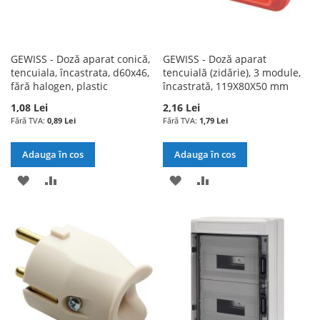
GEWISS - Doză aparat conică,
GEWISS - Doză aparat
tencuiala, încastrata, d60x46,
tencuială (zidărie), 3 module,
fără halogen, plastic
încastrată, 119X80X50 mm
1,08 Lei
2,16 Lei
0,89 Lei
1,79 Lei
Adauga în cos
Adauga în cos
ADAUGATI
ADAUGATI
ADAUGATI
ADAUGATI
LA
PENTRU
LA
PENTRU
LISTA
COMPARARE
LISTA
COMPARARE
DE
DE
DORINTE
DORINTE