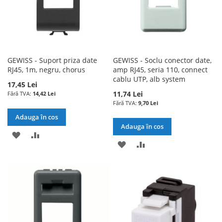
GEWISS - Suport priza date
GEWISS - Soclu conector date,
RJ45, 1m, negru, chorus
amp RJ45, seria 110, connect
cablu UTP, alb system
17,45 Lei
11,74 Lei
14,42 Lei
9,70 Lei
Adauga în cos
Adauga în cos
ADAUGATI
ADAUGATI
ADAUGATI
ADAUGATI
LA
PENTRU
LA
PENTRU
LISTA
COMPARARE
LISTA
COMPARARE
DE
DE
DORINTE
DORINTE