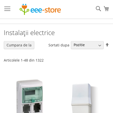
Mergeti
la
Cauta
Co
Continut
Instalații electrice
Se
Sortati dupa
Cumpara de la
de
Articolele
1
-
48
din
1322