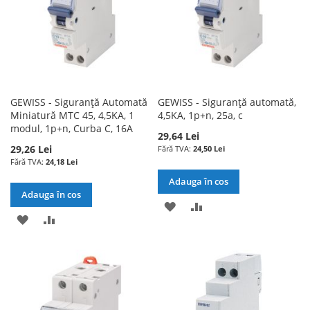
GEWISS - Siguranță Automată
GEWISS - Siguranță automată,
Miniatură MTC 45, 4,5KA, 1
4,5KA, 1p+n, 25a, c
modul, 1p+n, Curba C, 16A
29,64 Lei
29,26 Lei
24,50 Lei
24,18 Lei
Adauga în cos
Adauga în cos
ADAUGATI
ADAUGATI
ADAUGATI
ADAUGATI
LA
PENTRU
LA
PENTRU
LISTA
COMPARARE
LISTA
COMPARARE
DE
DE
DORINTE