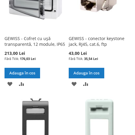
GEWISS - Cofret cu ușă
GEWISS - conector keystone
transparentă, 12 module, IP65
jack, RJ45, cat.6, ftp
213,00 Lei
43,00 Lei
176,03 Lei
35,54 Lei
Adauga în cos
Adauga în cos
ADAUGATI
ADAUGATI
ADAUGATI
ADAUGATI
LA
PENTRU
LA
PENTRU
LISTA
COMPARARE
LISTA
COMPARARE
DE
DE
DORINTE
DORINTE