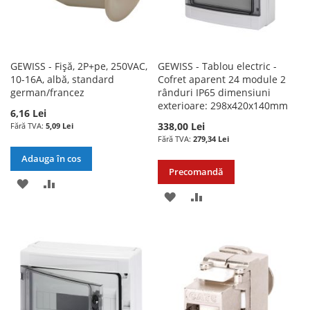
GEWISS - Fișă, 2P+pe, 250VAC,
GEWISS - Tablou electric -
10-16A, albă, standard
Cofret aparent 24 module 2
german/francez
rânduri IP65 dimensiuni
exterioare: 298x420x140mm
6,16 Lei
338,00 Lei
5,09 Lei
279,34 Lei
Adauga în cos
Precomandă
ADAUGATI
ADAUGATI
ADAUGATI
ADAUGATI
LA
PENTRU
LA
PENTRU
LISTA
COMPARARE
LISTA
COMPARARE
DE
DE
DORINTE
DORINTE