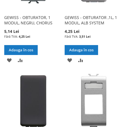
GEWISS - OBTURATOR, 1
GEWISS - OBTURATOR ,1L, 1
MODUL, NEGRU, CHORUS
MODUL, ALB SYSTEM
5,14 Lei
4,25 Lei
4,25 Lei
3,51 Lei
Adauga în cos
Adauga în cos
ADAUGATI
ADAUGATI
ADAUGATI
ADAUGATI
LA
PENTRU
LA
PENTRU
LISTA
COMPARARE
LISTA
COMPARARE
DE
DE
DORINTE
DORINTE