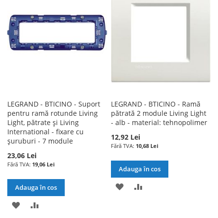
DE
DE
DORINTE
DORINTE
LEGRAND - BTICINO - Suport
LEGRAND - BTICINO - Ramă
pentru ramă rotunde Living
pătrată 2 module Living Light
Light, pătrate și Living
- alb - material: tehnopolimer
International - fixare cu
12,92 Lei
șuruburi - 7 module
10,68 Lei
23,06 Lei
19,06 Lei
Adauga în cos
ADAUGATI
ADAUGATI
Adauga în cos
LA
PENTRU
ADAUGATI
ADAUGATI