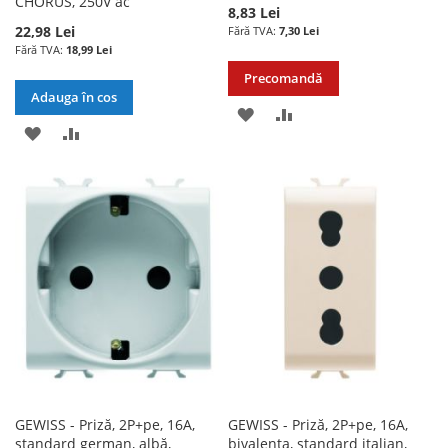
CHORUS, 250V ac
8,83 Lei
22,98 Lei
7,30 Lei
18,99 Lei
Precomandă
Adauga în cos
ADAUGATI
ADAUGATI
ADAUGATI
ADAUGATI
LA
PENTRU
LA
PENTRU
LISTA
COMPARARE
LISTA
COMPARARE
DE
DE
DORINTE
DORINTE
GEWISS - Priză, 2P+pe, 16A,
GEWISS - Priză, 2P+pe, 16A,
standard german, albă,
bivalenta, standard italian,