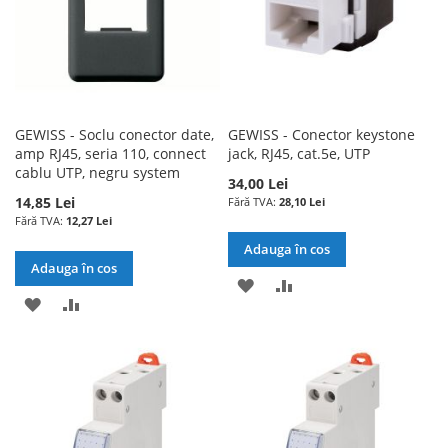
GEWISS - Soclu conector date,
GEWISS - Conector keystone
amp RJ45, seria 110, connect
jack, RJ45, cat.5e, UTP
cablu UTP, negru system
34,00 Lei
14,85 Lei
28,10 Lei
12,27 Lei
Adauga în cos
Adauga în cos
ADAUGATI
ADAUGATI
ADAUGATI
ADAUGATI
LA
PENTRU
LA
PENTRU
LISTA
COMPARARE
LISTA
COMPARARE
DE
DE
DORINTE
DORINTE