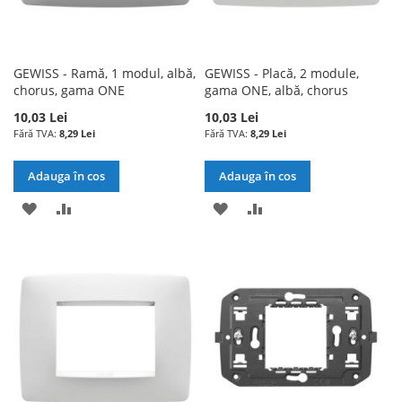
GEWISS - Ramă, 1 modul, albă,
GEWISS - Placă, 2 module,
chorus, gama ONE
gama ONE, albă, chorus
10,03 Lei
10,03 Lei
8,29 Lei
8,29 Lei
Adauga în cos
Adauga în cos
ADAUGATI
ADAUGATI
ADAUGATI
ADAUGATI
LA
PENTRU
LA
PENTRU
LISTA
COMPARARE
LISTA
COMPARARE
DE
DE
DORINTE
DORINTE