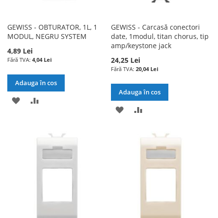
GEWISS - OBTURATOR, 1L, 1
GEWISS - Carcasă conectori
MODUL, NEGRU SYSTEM
date, 1modul, titan chorus, tip
amp/keystone jack
4,89 Lei
24,25 Lei
4,04 Lei
20,04 Lei
Adauga în cos
Adauga în cos
ADAUGATI
ADAUGATI
ADAUGATI
ADAUGATI
LA
PENTRU
LA
PENTRU
LISTA
COMPARARE
LISTA
COMPARARE
DE
DE
DORINTE
DORINTE