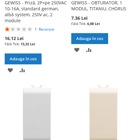
GEWISS - Priză, 2P+pe 250VAC
GEWISS - OBTURATOR, 1
10-16A, standard german,
MODUL, TITANIU, CHORUS
albă system, 250V ac, 2
7,36 Lei
module
6,08 Lei
Rating:
1
Recenzie
20%
16,12 Lei
Adauga în cos
13,32 Lei
ADAUGATI
ADAUGATI
Adauga în cos
LA
PENTRU
ADAUGATI
ADAUGATI
LISTA
COMPARARE
LA
PENTRU
DE
LISTA
COMPARARE
DORINTE
DE
DORINTE