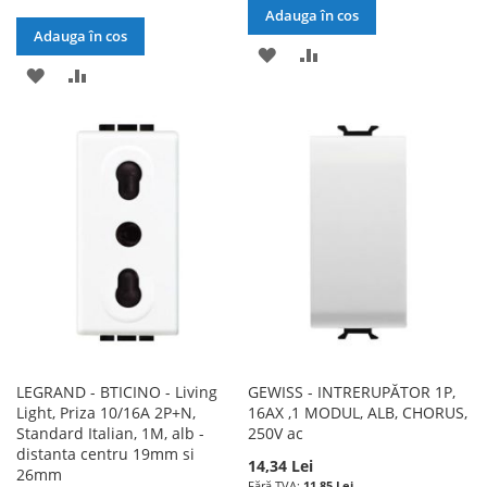
Adauga în cos
Adauga în cos
ADAUGATI
ADAUGATI
ADAUGATI
ADAUGATI
LA
PENTRU
LA
PENTRU
LISTA
COMPARARE
LISTA
COMPARARE
DE
DE
DORINTE
DORINTE
LEGRAND - BTICINO - Living
GEWISS - INTRERUPĂTOR 1P,
Light, Priza 10/16A 2P+N,
16AX ,1 MODUL, ALB, CHORUS,
Standard Italian, 1M, alb -
250V ac
distanta centru 19mm si
14,34 Lei
26mm
11,85 Lei