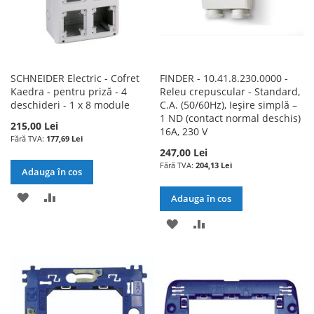
SCHNEIDER Electric - Cofret
FINDER - 10.41.8.230.0000 -
Kaedra - pentru priză - 4
Releu crepuscular - Standard,
deschideri - 1 x 8 module
C.A. (50/60Hz), Ieşire simplă –
1 ND (contact normal deschis)
215,00 Lei
16A, 230 V
177,69 Lei
247,00 Lei
204,13 Lei
Adauga în cos
ADAUGATI
ADAUGATI
Adauga în cos
LA
PENTRU
ADAUGATI
ADAUGATI
LISTA
COMPARARE
LA
PENTRU
DE
LISTA
COMPARARE
DORINTE
DE