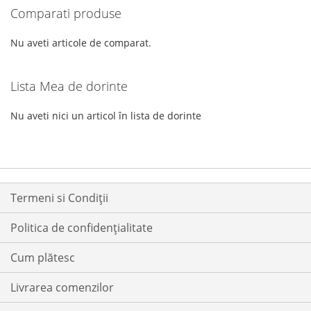
DORINTE
DORINTE
Comparati produse
cititi
pagina
Nu aveti articole de comparat.
Lista Mea de dorinte
Nu aveti nici un articol în lista de dorinte
Termeni si Condiții
Politica de confidențialitate
Cum plătesc
Livrarea comenzilor