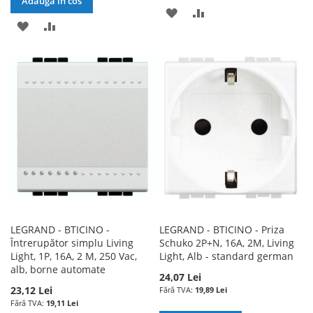
Adauga în cos
ADAUGATI
ADAUGATI
ADAUGATI
ADAUGATI
LA
PENTRU
LA
PENTRU
LISTA
COMPARARE
LISTA
COMPARARE
DE
DE
DORINTE
DORINTE
LEGRAND - BTICINO -
LEGRAND - BTICINO - Priza
Întrerupător simplu Living
Schuko 2P+N, 16A, 2M, Living
Light, 1P, 16A, 2 M, 250 Vac,
Light, Alb - standard german
alb, borne automate
24,07 Lei
23,12 Lei
19,89 Lei
19,11 Lei