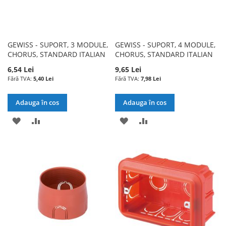
GEWISS - SUPORT, 3 MODULE,
GEWISS - SUPORT, 4 MODULE,
CHORUS, STANDARD ITALIAN
CHORUS, STANDARD ITALIAN
6,54 Lei
9,65 Lei
5,40 Lei
7,98 Lei
Adauga în cos
Adauga în cos
ADAUGATI
ADAUGATI
ADAUGATI
ADAUGATI
LA
PENTRU
LA
PENTRU
LISTA
COMPARARE
LISTA
COMPARARE
DE
DE
DORINTE
DORINTE