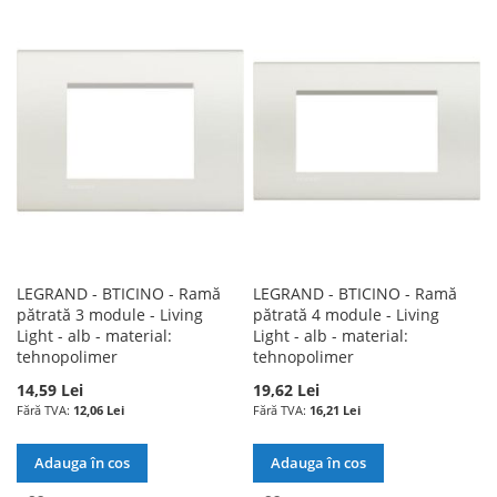
LISTA
COMPARARE
LA
PENTRU
DE
LISTA
COMPARARE
DORINTE
DE
DORINTE
LEGRAND - BTICINO - Ramă
LEGRAND - BTICINO - Ramă
pătrată 3 module - Living
pătrată 4 module - Living
Light - alb - material:
Light - alb - material:
tehnopolimer
tehnopolimer
14,59 Lei
19,62 Lei
12,06 Lei
16,21 Lei
Adauga în cos
Adauga în cos