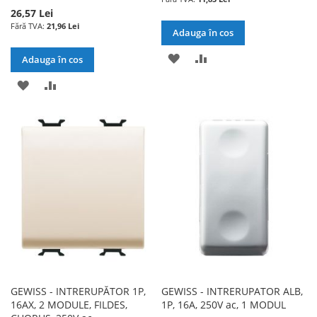
26,57 Lei
21,96 Lei
Adauga în cos
ADAUGATI
ADAUGATI
Adauga în cos
LA
PENTRU
ADAUGATI
ADAUGATI
LISTA
COMPARARE
LA
PENTRU
DE
LISTA
COMPARARE
DORINTE
DE
DORINTE
GEWISS - INTRERUPĂTOR 1P,
GEWISS - INTRERUPATOR ALB,
16AX, 2 MODULE, FILDES,
1P, 16A, 250V ac, 1 MODUL