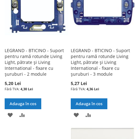
DORINTE
LEGRAND - BTICINO - Suport
LEGRAND - BTICINO - Suport
pentru ramă rotunde Living
pentru ramă rotunde Living
Light, pătrate și Living
Light, pătrate și Living
International - fixare cu
International - fixare cu
șuruburi - 2 module
șuruburi - 3 module
5,20 Lei
5,27 Lei
4,30 Lei
4,36 Lei
Adauga în cos
Adauga în cos
ADAUGATI
ADAUGATI
ADAUGATI
ADAUGATI
LA
PENTRU
LA
PENTRU
LISTA
COMPARARE
LISTA
COMPARARE