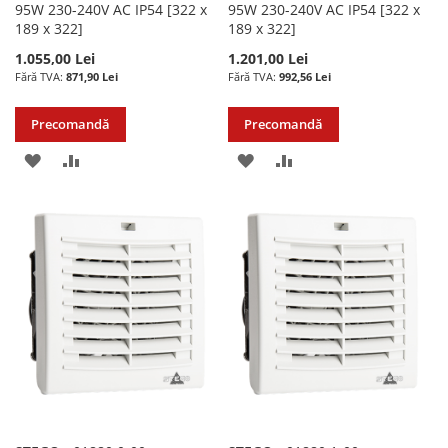
95W 230-240V AC IP54 [322 x
95W 230-240V AC IP54 [322 x
189 x 322]
189 x 322]
1.055,00 Lei
1.201,00 Lei
871,90 Lei
992,56 Lei
Precomandă
Precomandă
ADAUGATI
ADAUGATI
ADAUGATI
ADAUGATI
LA
PENTRU
LA
PENTRU
LISTA
COMPARARE
LISTA
COMPARARE
DE
DE
DORINTE
DORINTE