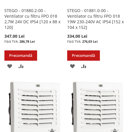
STEGO - 01880.2-00 -
STEGO - 01881.0-00 -
Ventilator cu filtru FPO 018
Ventilator cu filtru FPO 018
2,7W 24V DC IP54 [120 x 88 x
19W 230-240V AC IP54 [152 x
120]
104 x 152]
347,00 Lei
334,00 Lei
286,78 Lei
276,03 Lei
Precomandă
Precomandă
ADAUGATI
ADAUGATI
ADAUGATI
ADAUGATI
LA
PENTRU
LA
PENTRU
LISTA
COMPARARE
LISTA
COMPARARE
DE
DE
DORINTE
DORINTE