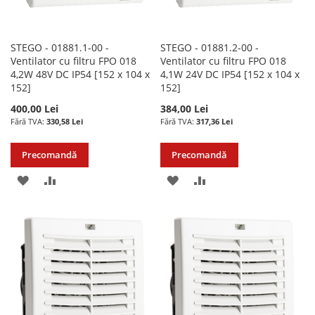
STEGO - 01881.1-00 -
STEGO - 01881.2-00 -
Ventilator cu filtru FPO 018
Ventilator cu filtru FPO 018
4,2W 48V DC IP54 [152 x 104 x
4,1W 24V DC IP54 [152 x 104 x
152]
152]
400,00 Lei
384,00 Lei
330,58 Lei
317,36 Lei
Precomandă
Precomandă
ADAUGATI
ADAUGATI
ADAUGATI
ADAUGATI
LA
PENTRU
LA
PENTRU
LISTA
COMPARARE
LISTA
COMPARARE
DE
DE
DORINTE
DORINTE