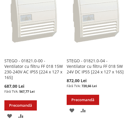
DE
DE
DORINTE
DORINTE
STEGO - 01821.0-00 -
STEGO - 01821.0-04 -
Ventilator cu filtru FF 018 15W
Ventilator cu filtru FF 018 5W
230-240V AC IP55 [224 x 127 x
24V DC IP55 [224 x 127 x 165]
165]
872,00 Lei
687,00 Lei
720,66 Lei
567,77 Lei
Precomandă
Precomandă
ADAUGATI
ADAUGATI
ADAUGATI
ADAUGATI
LA
PENTRU
LA
PENTRU
LISTA
COMPARARE