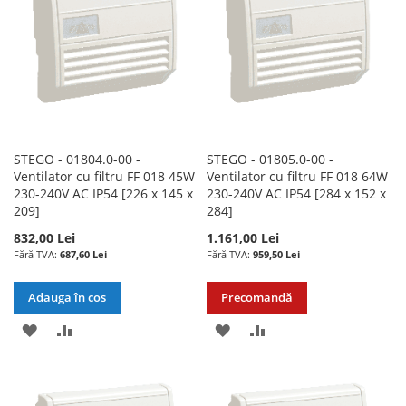
DORINTE
DORINTE
STEGO - 01804.0-00 -
STEGO - 01805.0-00 -
Ventilator cu filtru FF 018 45W
Ventilator cu filtru FF 018 64W
230-240V AC IP54 [226 x 145 x
230-240V AC IP54 [284 x 152 x
209]
284]
832,00 Lei
1.161,00 Lei
687,60 Lei
959,50 Lei
Adauga în cos
Precomandă
ADAUGATI
ADAUGATI
ADAUGATI
ADAUGATI
LA
PENTRU
LA
PENTRU
LISTA
COMPARARE
LISTA
COMPARARE