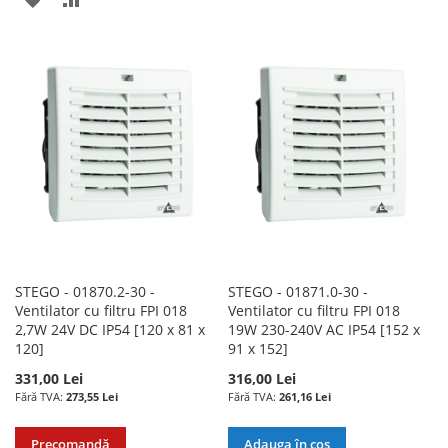
LA
PENTRU
LA
PENTRU
LISTA
COMPARARE
LISTA
COMPARARE
DE
DE
DORINTE
DORINTE
STEGO - 01870.2-30 -
STEGO - 01871.0-30 -
Ventilator cu filtru FPI 018
Ventilator cu filtru FPI 018
2,7W 24V DC IP54 [120 x 81 x
19W 230-240V AC IP54 [152 x
120]
91 x 152]
331,00 Lei
316,00 Lei
273,55 Lei
261,16 Lei
Precomandă
Adauga în cos