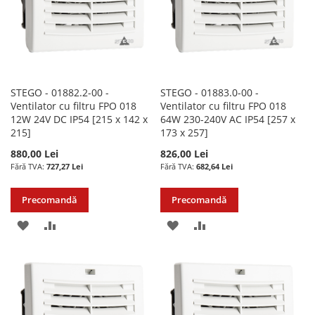
STEGO - 01882.2-00 -
STEGO - 01883.0-00 -
Ventilator cu filtru FPO 018
Ventilator cu filtru FPO 018
12W 24V DC IP54 [215 x 142 x
64W 230-240V AC IP54 [257 x
215]
173 x 257]
880,00 Lei
826,00 Lei
727,27 Lei
682,64 Lei
Precomandă
Precomandă
ADAUGATI
ADAUGATI
ADAUGATI
ADAUGATI
LA
PENTRU
LA
PENTRU
LISTA
COMPARARE
LISTA
COMPARARE
DE
DE