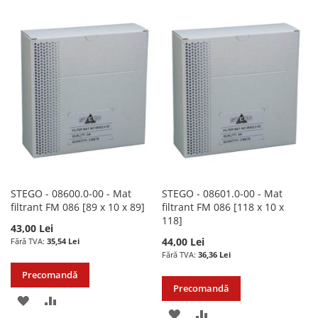
LA
PENTRU
LA
PENTRU
LISTA
COMPARARE
LISTA
COMPARARE
DE
DE
DORINTE
DORINTE
STEGO - 08600.0-00 - Mat
STEGO - 08601.0-00 - Mat
filtrant FM 086 [89 x 10 x 89]
filtrant FM 086 [118 x 10 x
118]
43,00 Lei
44,00 Lei
35,54 Lei
36,36 Lei
Precomandă
Precomandă
ADAUGATI
ADAUGATI
ADAUGATI
ADAUGATI