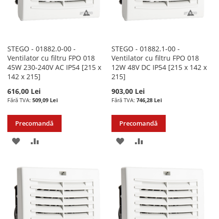
STEGO - 01882.0-00 -
STEGO - 01882.1-00 -
Ventilator cu filtru FPO 018
Ventilator cu filtru FPO 018
45W 230-240V AC IP54 [215 x
12W 48V DC IP54 [215 x 142 x
142 x 215]
215]
616,00 Lei
903,00 Lei
509,09 Lei
746,28 Lei
Precomandă
Precomandă
ADAUGATI
ADAUGATI
ADAUGATI
ADAUGATI
LA
PENTRU
LA
PENTRU
LISTA
COMPARARE
LISTA
COMPARARE
DE
DE
DORINTE
DORINTE