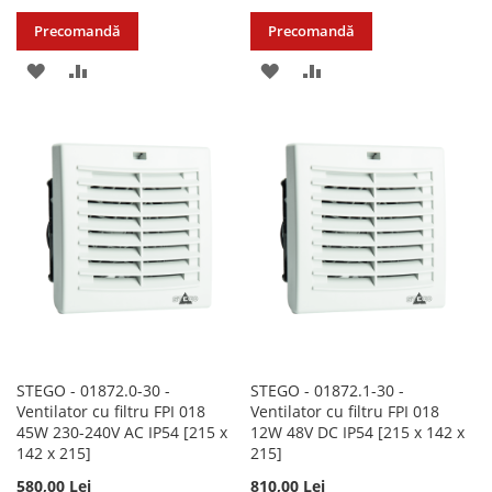
Precomandă
Precomandă
ADAUGATI
ADAUGATI
ADAUGATI
ADAUGATI
LA
PENTRU
LA
PENTRU
LISTA
COMPARARE
LISTA
COMPARARE
DE
DE
DORINTE
DORINTE
STEGO - 01872.0-30 -
STEGO - 01872.1-30 -
Ventilator cu filtru FPI 018
Ventilator cu filtru FPI 018
45W 230-240V AC IP54 [215 x
12W 48V DC IP54 [215 x 142 x
142 x 215]
215]
580,00 Lei
810,00 Lei