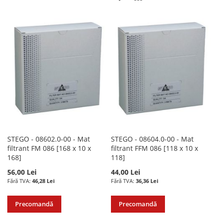
LA
PENTRU
LA
PENTRU
LISTA
COMPARARE
LISTA
COMPARARE
DE
DE
DORINTE
DORINTE
STEGO - 08602.0-00 - Mat
STEGO - 08604.0-00 - Mat
filtrant FM 086 [168 x 10 x
filtrant FFM 086 [118 x 10 x
168]
118]
56,00 Lei
44,00 Lei
46,28 Lei
36,36 Lei
Precomandă
Precomandă