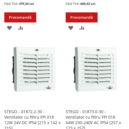
479,34 Lei
669,42 Lei
Precomandă
Precomandă
ADAUGATI
ADAUGATI
ADAUGATI
ADAUGATI
LA
PENTRU
LA
PENTRU
LISTA
COMPARARE
LISTA
COMPARARE
DE
DE
DORINTE
DORINTE
STEGO - 01872.2-30 -
STEGO - 01873.0-30 -
Ventilator cu filtru FPI 018
Ventilator cu filtru FPI 018
12W 24V DC IP54 [215 x 142 x
64W 230-240V AC IP54 [257 x
215]
173 x 257]