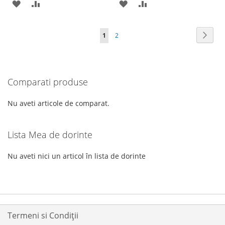
ADAUGATI
ADAUGATI
ADAUGATI
ADAUGATI
LA
PENTRU
LA
PENTRU
Pagina
Pagin
Urmat
în
Pagina
1
2
LISTA
COMPARARE
LISTA
COMPARARE
acest
DE
DE
moment
DORINTE
DORINTE
Comparati produse
cititi
pagina
Nu aveti articole de comparat.
Lista Mea de dorinte
Nu aveti nici un articol în lista de dorinte
Termeni si Condiții