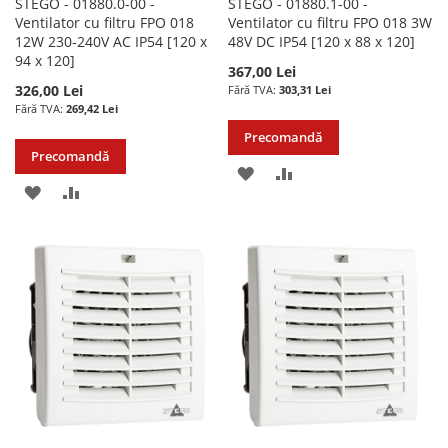
STEGO - 01880.0-00 -
STEGO - 01880.1-00 -
Ventilator cu filtru FPO 018
Ventilator cu filtru FPO 018 3W
12W 230-240V AC IP54 [120 x
48V DC IP54 [120 x 88 x 120]
94 x 120]
367,00 Lei
326,00 Lei
303,31 Lei
269,42 Lei
Precomandă
Precomandă
ADAUGATI
ADAUGATI
ADAUGATI
ADAUGATI
LA
PENTRU
LA
PENTRU
LISTA
COMPARARE
LISTA
COMPARARE
DE
DE
DORINTE
DORINTE