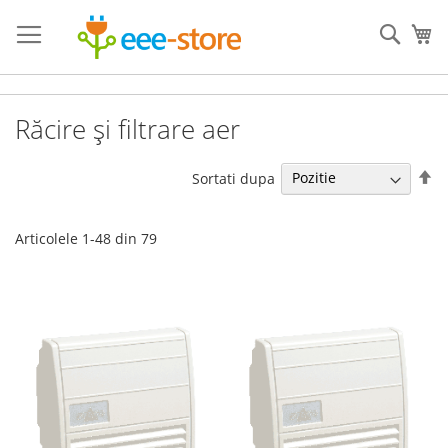
Mergeti
la
Cauta
Co
Continut
Răcire și filtrare aer
Se
Sortati dupa
de
Articolele
1
-
48
din
79