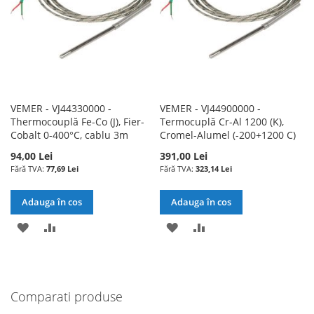
DORINTE
DORINTE
VEMER - VJ44330000 -
VEMER - VJ44900000 -
Thermocouplă Fe-Co (J), Fier-
Termocuplă Cr-Al 1200 (K),
Cobalt 0-400°C, cablu 3m
Cromel-Alumel (-200+1200 C)
94,00 Lei
391,00 Lei
77,69 Lei
323,14 Lei
Adauga în cos
Adauga în cos
ADAUGATI
ADAUGATI
ADAUGATI
ADAUGATI
LA
PENTRU
LA
PENTRU
LISTA
COMPARARE
LISTA
COMPARARE
Comparati produse
DE
DE