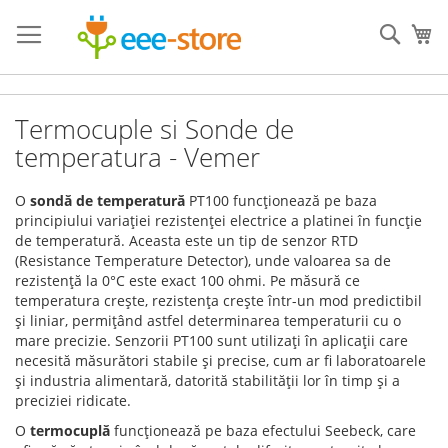
Mergeti
la
Cauta
Co
Continut
Termocuple si Sonde de
temperatura - Vemer
O
sondă de temperatură
PT100 funcționează pe baza
principiului variației rezistenței electrice a platinei în funcție
de temperatură. Aceasta este un tip de senzor RTD
(Resistance Temperature Detector), unde valoarea sa de
rezistență la 0°C este exact 100 ohmi. Pe măsură ce
temperatura crește, rezistența crește într-un mod predictibil
și liniar, permițând astfel determinarea temperaturii cu o
mare precizie. Senzorii PT100 sunt utilizați în aplicații care
necesită măsurători stabile și precise, cum ar fi laboratoarele
și industria alimentară, datorită stabilității lor în timp și a
preciziei ridicate.
O
termocuplă
funcționează pe baza efectului Seebeck, care