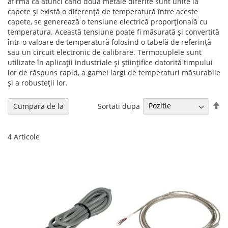
afirmă că atunci când două metale diferite sunt unite la
capete și există o diferență de temperatură între aceste
capete, se generează o tensiune electrică proporțională cu
temperatura. Această tensiune poate fi măsurată și convertită
într-o valoare de temperatură folosind o tabelă de referință
sau un circuit electronic de calibrare. Termocuplele sunt
utilizate în aplicații industriale și științifice datorită timpului
lor de răspuns rapid, a gamei largi de temperaturi măsurabile
și a robusteții lor.
Se
Sortati dupa
Cumpara de la
de
4
Articole