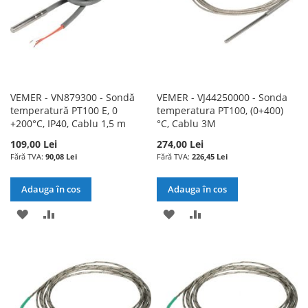
VEMER - VN879300 - Sondă
VEMER - VJ44250000 - Sonda
temperatură PT100 E, 0
temperatura PT100, (0+400)
+200°C, IP40, Cablu 1,5 m
°C, Cablu 3M
109,00 Lei
274,00 Lei
90,08 Lei
226,45 Lei
Adauga în cos
Adauga în cos
ADAUGATI
ADAUGATI
ADAUGATI
ADAUGATI
LA
PENTRU
LA
PENTRU
LISTA
COMPARARE
LISTA
COMPARARE
DE
DE