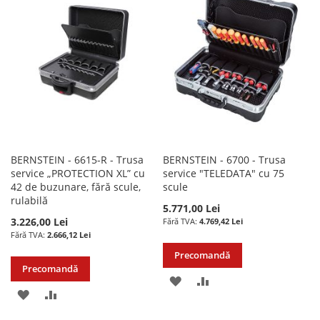
LISTA
COMPARARE
DE
DE
DORINTE
DORINTE
BERNSTEIN - 6615-R - Trusa
BERNSTEIN - 6700 - Trusa
service „PROTECTION XL” cu
service "TELEDATA" cu 75
42 de buzunare, fără scule,
scule
rulabilă
5.771,00 Lei
3.226,00 Lei
4.769,42 Lei
2.666,12 Lei
Precomandă
Precomandă
ADAUGATI
ADAUGATI
ADAUGATI
ADAUGATI
LA
PENTRU
LA
PENTRU