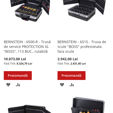
DORINTE
BERNSTEIN - 6500-R - Trusă
BERNSTEIN - 6515 - Trusa de
de service PROTECTION XL
scule "BOSS" profesionala
"BOSS", 113 BUC., rulabilă
fara scule
10.073,00 Lei
2.942,00 Lei
8.324,79 Lei
2.431,40 Lei
Precomandă
Precomandă
ADAUGATI
ADAUGATI
ADAUGATI
ADAUGATI
LA
PENTRU
LA
PENTRU
LISTA
COMPARARE
LISTA
COMPARARE
DE
DE