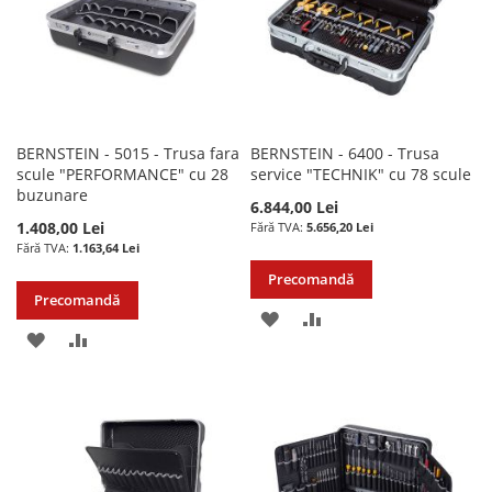
BERNSTEIN - 5015 - Trusa fara
BERNSTEIN - 6400 - Trusa
scule "PERFORMANCE" cu 28
service "TECHNIK" cu 78 scule
buzunare
6.844,00 Lei
1.408,00 Lei
5.656,20 Lei
1.163,64 Lei
Precomandă
Precomandă
ADAUGATI
ADAUGATI
ADAUGATI
ADAUGATI
LA
PENTRU
LA
PENTRU
LISTA
COMPARARE
LISTA
COMPARARE
DE
DE
DORINTE
DORINTE