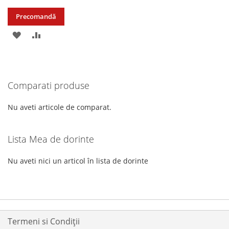
Precomandă
ADAUGATI
ADAUGATI
LA
PENTRU
LISTA
COMPARARE
Comparati produse
DE
DORINTE
Nu aveti articole de comparat.
Lista Mea de dorinte
Nu aveti nici un articol în lista de dorinte
Termeni si Condiții