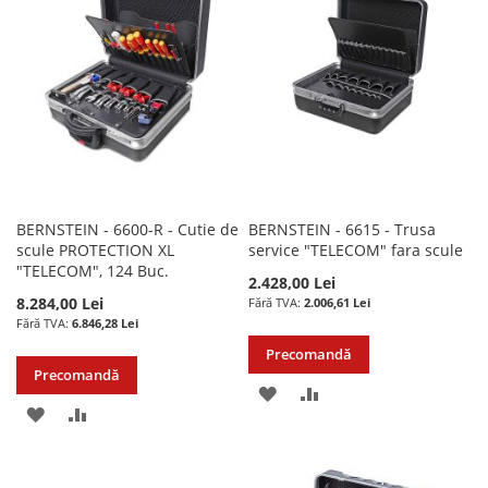
DE
DE
DORINTE
DORINTE
BERNSTEIN - 6600-R - Cutie de
BERNSTEIN - 6615 - Trusa
scule PROTECTION XL
service "TELECOM" fara scule
"TELECOM", 124 Buc.
2.428,00 Lei
8.284,00 Lei
2.006,61 Lei
6.846,28 Lei
Precomandă
Precomandă
ADAUGATI
ADAUGATI
ADAUGATI
ADAUGATI
LA
PENTRU
LA
PENTRU
LISTA
COMPARARE