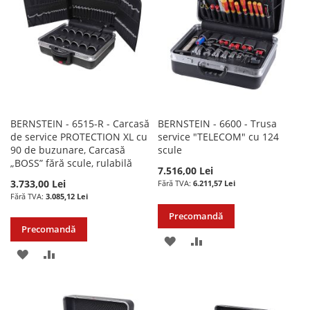
DORINTE
DORINTE
BERNSTEIN - 6515-R - Carcasă
BERNSTEIN - 6600 - Trusa
de service PROTECTION XL cu
service "TELECOM" cu 124
90 de buzunare, Carcasă
scule
„BOSS” fără scule, rulabilă
7.516,00 Lei
3.733,00 Lei
6.211,57 Lei
3.085,12 Lei
Precomandă
Precomandă
ADAUGATI
ADAUGATI
ADAUGATI
ADAUGATI
LA
PENTRU
LA
PENTRU
LISTA
COMPARARE
LISTA
COMPARARE