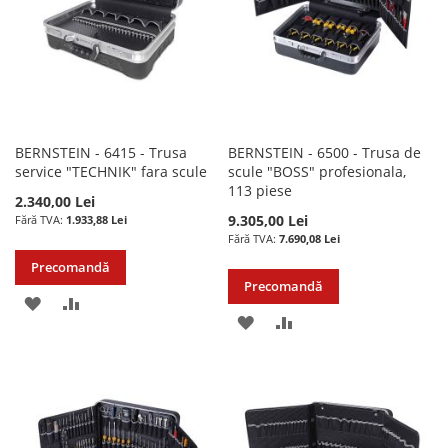
BERNSTEIN - 6415 - Trusa
BERNSTEIN - 6500 - Trusa de
service "TECHNIK" fara scule
scule "BOSS" profesionala,
113 piese
2.340,00 Lei
9.305,00 Lei
1.933,88 Lei
7.690,08 Lei
Precomandă
Precomandă
ADAUGATI
ADAUGATI
ADAUGATI
ADAUGATI
LA
PENTRU
LA
PENTRU
LISTA
COMPARARE
LISTA
COMPARARE
DE
DE
DORINTE