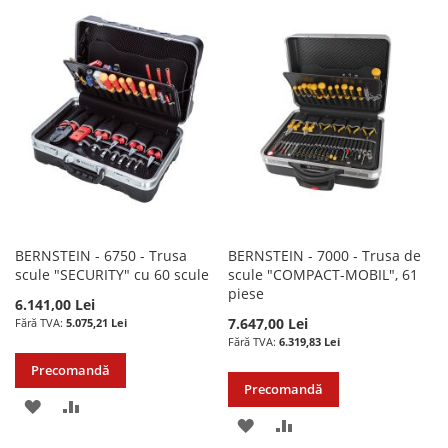
LISTA
COMPARARE
LISTA
COMPARARE
DE
DE
DORINTE
DORINTE
BERNSTEIN - 6750 - Trusa
BERNSTEIN - 7000 - Trusa de
scule "SECURITY" cu 60 scule
scule "COMPACT-MOBIL", 61
piese
6.141,00 Lei
7.647,00 Lei
5.075,21 Lei
6.319,83 Lei
Precomandă
Precomandă
ADAUGATI
ADAUGATI
ADAUGATI
ADAUGATI
LA
PENTRU