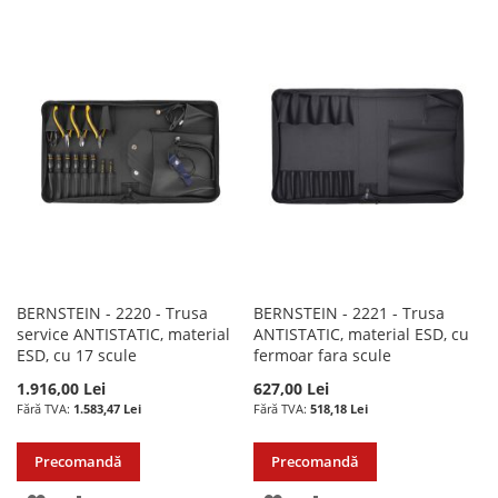
LA
PENTRU
LA
PENTRU
LISTA
COMPARARE
LISTA
COMPARARE
DE
DE
DORINTE
DORINTE
BERNSTEIN - 2220 - Trusa
BERNSTEIN - 2221 - Trusa
service ANTISTATIC, material
ANTISTATIC, material ESD, cu
ESD, cu 17 scule
fermoar fara scule
1.916,00 Lei
627,00 Lei
1.583,47 Lei
518,18 Lei
Precomandă
Precomandă