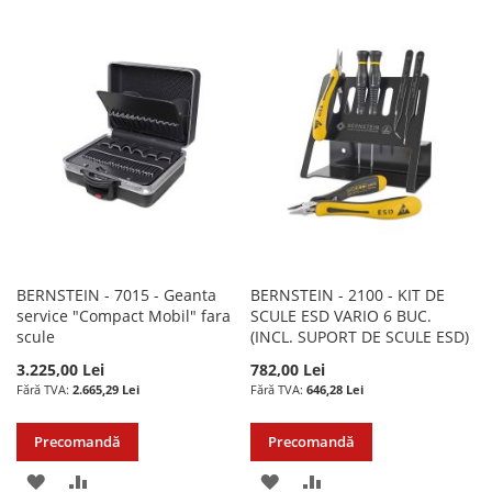
LA
PENTRU
LISTA
COMPARARE
LISTA
COMPARARE
DE
DE
DORINTE
DORINTE
BERNSTEIN - 7015 - Geanta
BERNSTEIN - 2100 - KIT DE
service "Compact Mobil" fara
SCULE ESD VARIO 6 BUC.
scule
(INCL. SUPORT DE SCULE ESD)
3.225,00 Lei
782,00 Lei
2.665,29 Lei
646,28 Lei
Precomandă
Precomandă
ADAUGATI
ADAUGATI
ADAUGATI
ADAUGATI