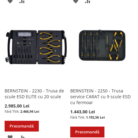
ADAUGATI
ADAUGATI
ADAUGATI
ADAUGATI
LA
PENTRU
LA
PENTRU
LISTA
COMPARARE
LISTA
COMPARARE
DE
DE
DORINTE
DORINTE
BERNSTEIN - 2230 - Trusa de
BERNSTEIN - 2250 - Trusa
scule ESD ELITE cu 20 scule
service CARAT cu 9 scule ESD
cu fermoar
2.985,00 Lei
1.443,00 Lei
2.466,94 Lei
1.192,56 Lei
Precomandă
Precomandă
ADAUGATI
ADAUGATI