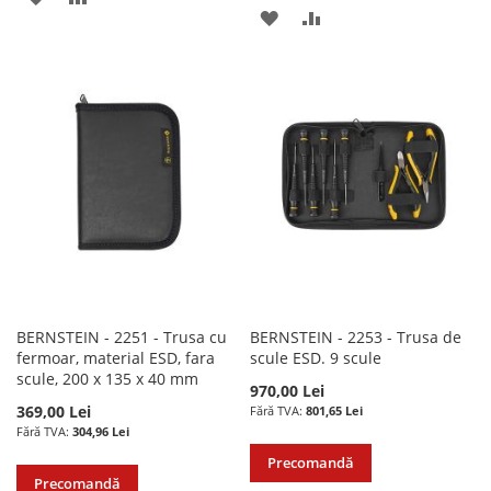
ADAUGATI
ADAUGATI
LA
PENTRU
LA
PENTRU
LISTA
COMPARARE
LISTA
COMPARARE
DE
DE
DORINTE
DORINTE
BERNSTEIN - 2251 - Trusa cu
BERNSTEIN - 2253 - Trusa de
fermoar, material ESD, fara
scule ESD. 9 scule
scule, 200 x 135 x 40 mm
970,00 Lei
369,00 Lei
801,65 Lei
304,96 Lei
Precomandă
Precomandă