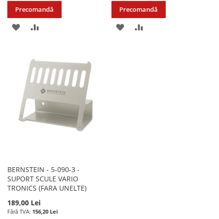
Precomandă
Precomandă
ADAUGATI
ADAUGATI
ADAUGATI
ADAUGATI
LA
PENTRU
LA
PENTRU
LISTA
COMPARARE
LISTA
COMPARARE
DE
DE
DORINTE
DORINTE
BERNSTEIN - 5-090-3 -
SUPORT SCULE VARIO
TRONICS (FARA UNELTE)
189,00 Lei
156,20 Lei