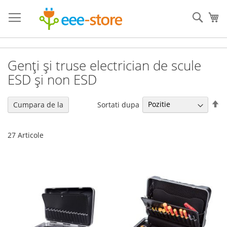
Mergeti
la
Cauta
Co
Continut
Genți și truse electrician de scule
ESD și non ESD
Se
Sortati dupa
Cumpara de la
de
27
Articole