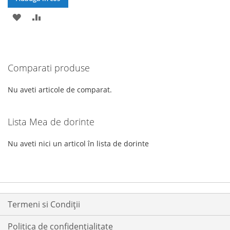
ADAUGATI
ADAUGATI
LA
PENTRU
LISTA
COMPARARE
Comparati produse
DE
DORINTE
Nu aveti articole de comparat.
Lista Mea de dorinte
Nu aveti nici un articol în lista de dorinte
Termeni si Condiții
Politica de confidențialitate