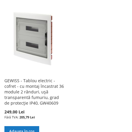
LA
PENTRU
LA
PENTRU
LISTA
COMPARARE
LISTA
COMPARARE
DE
DE
DORINTE
DORINTE
GEWISS - Tablou electric -
cofret - cu montaj încastrat 36
module 2 rânduri, ușă
transparentă fumuriu, grad
de protecție IP40, GW40609
249,00 Lei
205,79 Lei
Adauga în cos