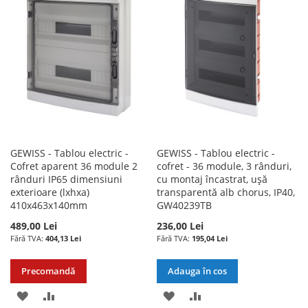
DE
DE
DORINTE
DORINTE
GEWISS - Tablou electric -
GEWISS - Tablou electric -
Cofret aparent 36 module 2
cofret - 36 module, 3 rânduri,
rânduri IP65 dimensiuni
cu montaj încastrat, ușă
exterioare (lxhxa)
transparentă alb chorus, IP40,
410x463x140mm
GW40239TB
489,00 Lei
236,00 Lei
404,13 Lei
195,04 Lei
Precomandă
Adauga în cos
ADAUGATI
ADAUGATI
ADAUGATI
ADAUGATI