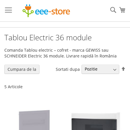
Mergeti
la
Cauta
Co
Continut
Tablou Electric 36 module
Comanda Tablou electric – cofret - marca GEWISS sau
SCHNEIDER Electric 36 module. Livrare rapidă în România
Se
Sortati dupa
Cumpara de la
de
5
Articole