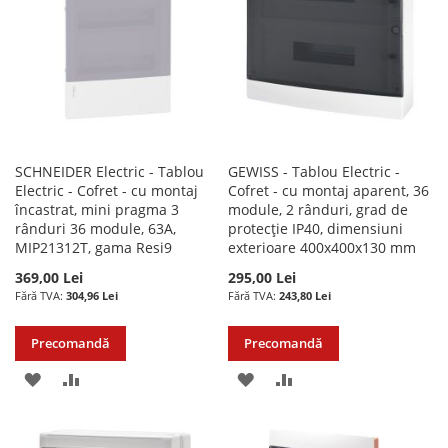
SCHNEIDER Electric - Tablou
GEWISS - Tablou Electric -
Electric - Cofret - cu montaj
Cofret - cu montaj aparent, 36
încastrat, mini pragma 3
module, 2 rânduri, grad de
rânduri 36 module, 63A,
protecție IP40, dimensiuni
MIP21312T, gama Resi9
exterioare 400x400x130 mm
369,00 Lei
295,00 Lei
304,96 Lei
243,80 Lei
Precomandă
Precomandă
ADAUGATI
ADAUGATI
ADAUGATI
ADAUGATI
LA
PENTRU
LA
PENTRU
LISTA
COMPARARE
LISTA
COMPARARE