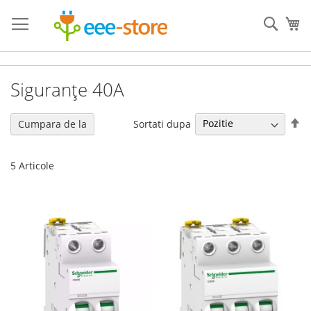
Mergeti
la
Cauta
Co
Continut
Siguranțe 40A
Se
Sortati dupa
Cumpara de la
de
5
Articole