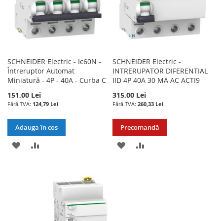
SCHNEIDER Electric - Ic60N -
SCHNEIDER Electric -
Întreruptor Automat
INTRERUPATOR DIFERENTIAL
Miniatură - 4P - 40A - Curba C
IID 4P 40A 30 MA AC ACTI9
151,00 Lei
315,00 Lei
124,79 Lei
260,33 Lei
Adauga în cos
Precomandă
ADAUGATI
ADAUGATI
ADAUGATI
ADAUGATI
LA
PENTRU
LA
PENTRU
LISTA
COMPARARE
LISTA
COMPARARE
DE
DE
DORINTE
DORINTE