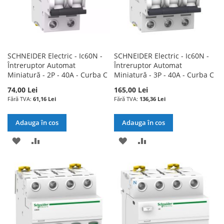
SCHNEIDER Electric - Ic60N -
SCHNEIDER Electric - Ic60N -
Întreruptor Automat
Întreruptor Automat
Miniatură - 2P - 40A - Curba C
Miniatură - 3P - 40A - Curba C
74,00 Lei
165,00 Lei
61,16 Lei
136,36 Lei
Adauga în cos
Adauga în cos
ADAUGATI
ADAUGATI
ADAUGATI
ADAUGATI
LA
PENTRU
LA
PENTRU
LISTA
COMPARARE
LISTA
COMPARARE
DE
DE
DORINTE
DORINTE