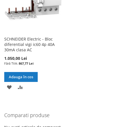
SCHNEIDER Electric - Bloc
diferential vigi ic60 4p 40A
30mA clasa AC
1.050,00 Lei
867,77 Lei
Adauga în cos
ADAUGATI
ADAUGATI
LA
PENTRU
LISTA
COMPARARE
Comparati produse
DE
DORINTE