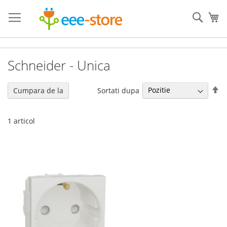
Mergeti
la
Cauta
Co
Continut
Schneider - Unica
Se
Sortati dupa
Cumpara de la
de
1
articol