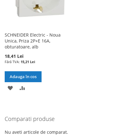
SCHNEIDER Electric - Noua
Unica, Priza 2P+E 16A,
obturatoare, alb
18,41 Lei
15,21 Lei
Adauga în cos
ADAUGATI
ADAUGATI
LA
PENTRU
LISTA
COMPARARE
Comparati produse
DE
DORINTE
Nu aveti articole de comparat.