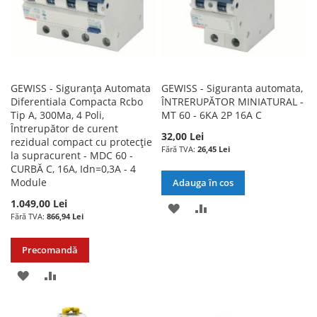
GEWISS - Siguranța Automata
GEWISS - Siguranta automata,
Diferentiala Compacta Rcbo
ÎNTRERUPĂTOR MINIATURAL -
Tip A, 300Ma, 4 Poli,
MT 60 - 6KA 2P 16A C
Întrerupător de curent
32,00 Lei
rezidual compact cu protecție
26,45 Lei
la supracurent - MDC 60 -
CURBĂ C, 16A, Idn=0,3A - 4
Module
Adauga în cos
1.049,00 Lei
ADAUGATI
ADAUGATI
866,94 Lei
LA
PENTRU
Precomandă
LISTA
COMPARARE
ADAUGATI
ADAUGATI
DE
LA
PENTRU
DORINTE