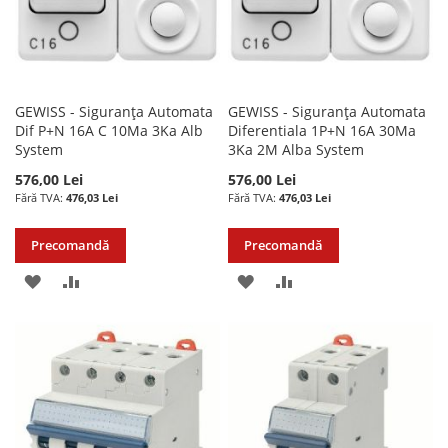
GEWISS - Siguranța Automata
GEWISS - Siguranța Automata
Dif P+N 16A C 10Ma 3Ka Alb
Diferentiala 1P+N 16A 30Ma
System
3Ka 2M Alba System
576,00 Lei
576,00 Lei
476,03 Lei
476,03 Lei
Precomandă
Precomandă
ADAUGATI
ADAUGATI
ADAUGATI
ADAUGATI
LA
PENTRU
LA
PENTRU
LISTA
COMPARARE
LISTA
COMPARARE
DE
DE
DORINTE
DORINTE