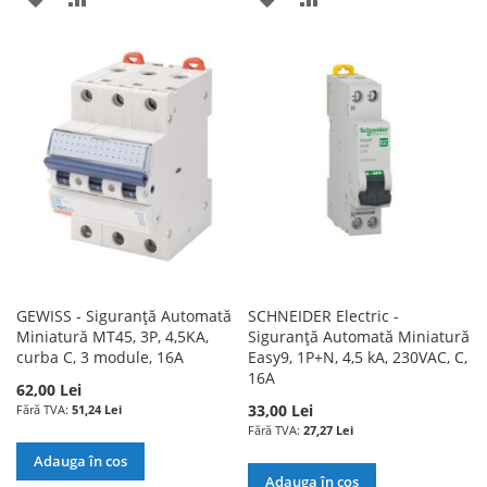
LA
PENTRU
LA
PENTRU
LISTA
COMPARARE
LISTA
COMPARARE
DE
DE
DORINTE
DORINTE
GEWISS - Siguranță Automată
SCHNEIDER Electric -
Miniatură MT45, 3P, 4,5KA,
Siguranță Automată Miniatură
curba C, 3 module, 16A
Easy9, 1P+N, 4,5 kA, 230VAC, C,
16A
62,00 Lei
33,00 Lei
51,24 Lei
27,27 Lei
Adauga în cos
Adauga în cos