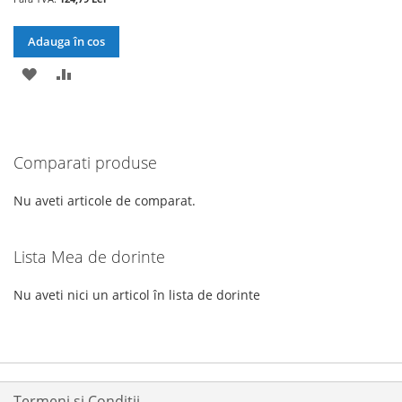
Adauga în cos
ADAUGATI
ADAUGATI
LA
PENTRU
LISTA
COMPARARE
Comparati produse
DE
DORINTE
Nu aveti articole de comparat.
Lista Mea de dorinte
Nu aveti nici un articol în lista de dorinte
Termeni si Condiții