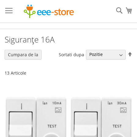
Mergeti
la
Cauta
Co
Continut
Siguranțe 16A
Se
Sortati dupa
Cumpara de la
de
13
Articole