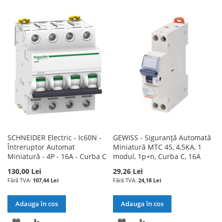
LA
PENTRU
LA
PENTRU
LISTA
COMPARARE
LISTA
COMPARARE
DE
DE
DORINTE
DORINTE
SCHNEIDER Electric - Ic60N -
GEWISS - Siguranță Automată
Întreruptor Automat
Miniatură MTC 45, 4,5KA, 1
Miniatură - 4P - 16A - Curba C
modul, 1p+n, Curba C, 16A
130,00 Lei
29,26 Lei
107,44 Lei
24,18 Lei
Adauga în cos
Adauga în cos
ADAUGATI
ADAUGATI
ADAUGATI
ADAUGATI