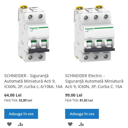
LA
PENTRU
LISTA
COMPARARE
LISTA
COMPARARE
DE
DE
DORINTE
DORINTE
SCHNEIDER - Siguranță
SCHNEIDER Electric -
Automată Miniatură Acti 9,
Siguranță Automată Miniatură
IC60N, 2P, curba c, 6/10kA, 16A
Acti 9, IC60N, 3P, Curba C, 16A
64,00 Lei
99,00 Lei
52,89 Lei
81,82 Lei
Adauga în cos
Adauga în cos
ADAUGATI
ADAUGATI
ADAUGATI
ADAUGATI