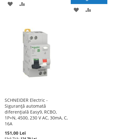
ADAUGATI
ADAUGATI
ADAUGATI
ADAUGATI
LA
PENTRU
LA
PENTRU
LISTA
COMPARARE
LISTA
COMPARARE
DE
DE
DORINTE
DORINTE
SCHNEIDER Electric -
Siguranță automată
diferențială Easy9, RCBO,
1P+N, 4500, 230 V AC, 30mA, C,
16A
151,00 Lei
124,79 Lei