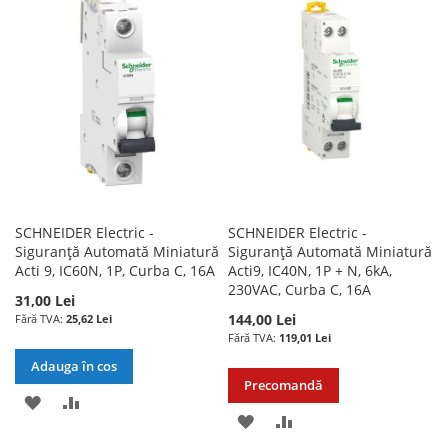
LISTA
COMPARARE
DE
DORINTE
SCHNEIDER Electric -
SCHNEIDER Electric -
Siguranță Automată Miniatură
Siguranță Automată Miniatură
Acti 9, IC60N, 1P, Curba C, 16A
Acti9, IC40N, 1P + N, 6kA,
230VAC, Curba C, 16A
31,00 Lei
144,00 Lei
25,62 Lei
119,01 Lei
Adauga în cos
Precomandă
ADAUGATI
ADAUGATI
ADAUGATI
ADAUGATI
LA
PENTRU