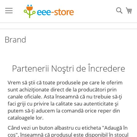
Mergeti
la
Cauta
Co
Continut
Brand
Partenerii Noștri de Încredere
Vrem să știi că toate produsele pe care le oferim
sunt achiziționate direct de la producători prin
canale oficiale. Asta înseamnă că nu trebuie să-ți
faci griji cu privire la calitate sau autenticitate și
putem să-ți aducem la comandă orice reper din
cataloagele lor.
Când vezi un buton albastru cu eticheta "Adaugă în
coș", înseamnă că produsul este disponibil în stocul