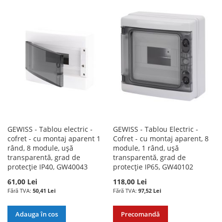
LA
PENTRU
DORINTE
LISTA
COMPARARE
DE
DORINTE
GEWISS - Tablou electric -
GEWISS - Tablou Electric -
cofret - cu montaj aparent 1
Cofret - cu montaj aparent, 8
rând, 8 module, ușă
module, 1 rând, ușă
transparentă, grad de
transparentă, grad de
protecție IP40, GW40043
protecție IP65, GW40102
61,00 Lei
118,00 Lei
50,41 Lei
97,52 Lei
Adauga în cos
Precomandă