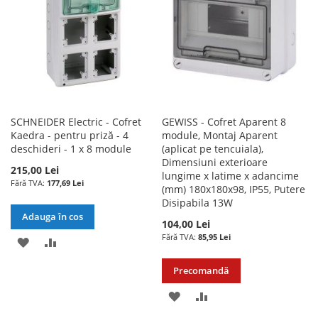
SCHNEIDER Electric - Cofret
GEWISS - Cofret Aparent 8
Kaedra - pentru priză - 4
module, Montaj Aparent
deschideri - 1 x 8 module
(aplicat pe tencuiala),
Dimensiuni exterioare
215,00 Lei
lungime x latime x adancime
177,69 Lei
(mm) 180x180x98, IP55, Putere
Disipabila 13W
Adauga în cos
104,00 Lei
85,95 Lei
ADAUGATI
ADAUGATI
LA
PENTRU
Precomandă
LISTA
COMPARARE
ADAUGATI
ADAUGATI
DE