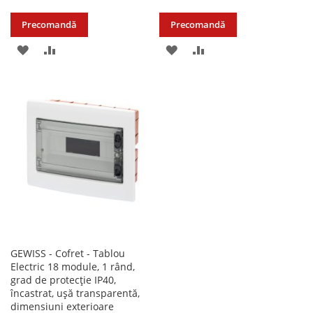
Precomandă
Precomandă
ADAUGATI
ADAUGATI
ADAUGATI
ADAUGATI
LA
PENTRU
LA
PENTRU
LISTA
COMPARARE
LISTA
COMPARARE
DE
DE
DORINTE
DORINTE
GEWISS - Cofret - Tablou
Electric 18 module, 1 rând,
grad de protecție IP40,
încastrat, ușă transparentă,
dimensiuni exterioare