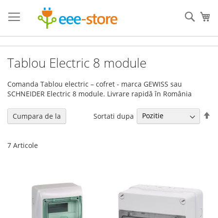
Mergeti
la
Cauta
Co
Continut
Tablou Electric 8 module
Comanda Tablou electric – cofret - marca GEWISS sau
SCHNEIDER Electric 8 module. Livrare rapidă în România
Se
Sortati dupa
Cumpara de la
de
7
Articole