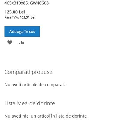
465x310x85, GW40608
125,00 Lei
103,31 Lei
Adauga în cos
ADAUGATI
ADAUGATI
LA
PENTRU
LISTA
COMPARARE
Comparati produse
DE
DORINTE
Nu aveti articole de comparat.
Lista Mea de dorinte
Nu aveti nici un articol în lista de dorinte