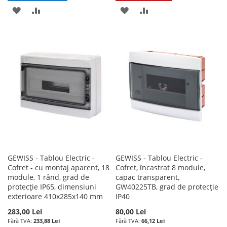
ADAUGATI
ADAUGATI
ADAUGATI
ADAUGATI
LA
PENTRU
LA
PENTRU
LISTA
COMPARARE
LISTA
COMPARARE
DE
DE
DORINTE
DORINTE
GEWISS - Tablou Electric -
GEWISS - Tablou Electric -
Cofret - cu montaj aparent, 18
Cofret, încastrat 8 module,
module, 1 rând, grad de
capac transparent,
protecție IP65, dimensiuni
GW40225TB, grad de protecție
exterioare 410x285x140 mm
IP40
283,00 Lei
80,00 Lei
233,88 Lei
66,12 Lei