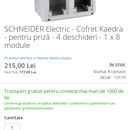
SCHNEIDER Electric - Cofret Kaedra
Skip
to
- pentru priză - 4 deschideri - 1 x 8
the
module
beginning
of
the
Fii primul care face o recenzie acestui produs
images
215,00 Lei
ÎN STOC
gallery
Numai
1
ramase
177,69 Lei
SKU
13179
Transport gratuit pentru comenzi mai mari de 1000 de
lei
Livrarea gratuită nu se aplică adreselor cu kilometri suplimentari sau
pachetelor grele/voluminoase.
Cantitate