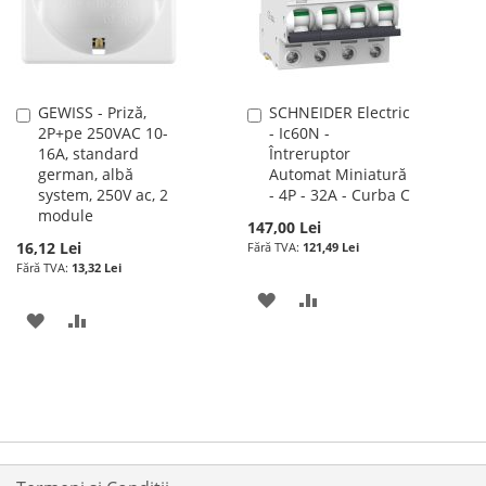
DORINTE
DORINTE
GEWISS - Priză,
SCHNEIDER Electric
Adauga
Adauga
2P+pe 250VAC 10-
- Ic60N -
în
în
16A, standard
Întreruptor
cos
cos
german, albă
Automat Miniatură
system, 250V ac, 2
- 4P - 32A - Curba C
module
147,00 Lei
16,12 Lei
121,49 Lei
13,32 Lei
ADAUGATI
ADAUGATI
ADAUGATI
ADAUGATI
LA
PENTRU
LA
PENTRU
LISTA
COMPARARE
LISTA
COMPARARE
DE
DE
DORINTE
DORINTE