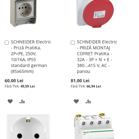
SCHNEIDER Electric
SCHNEIDER Electric
Adauga
Adauga
- Priză PratiKa,
- PRIZĂ MONTAJ
în
în
2P+PE, 250V,
COFRET PratiKa -
cos
cos
10/16A, IP55
32A - 3P + N + E -
standard german
380...415 V, AC -
(85x65mm)
panou
60,00 Lei
81,00 Lei
49,59 Lei
66,94 Lei
ADAUGATI
ADAUGATI
ADAUGATI
ADAUGATI
LA
PENTRU
LA
PENTRU
LISTA
COMPARARE
LISTA
COMPARARE
DE
DE