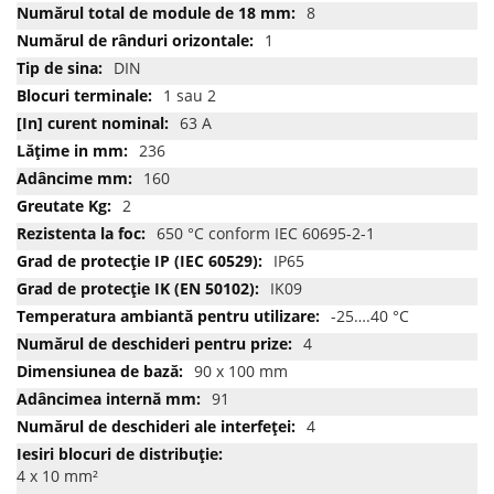
8
1
DIN
1 sau 2
63 A
236
160
2
650 °C conform IEC 60695-2-1
IP65
IK09
-25….40 °C
4
90 x 100 mm
91
4
4 x 10 mm²