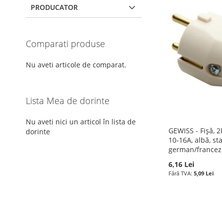
PRODUCATOR
Comparati produse
Nu aveti articole de comparat.
Lista Mea de dorinte
Nu aveti nici un articol în lista de
GEWISS - Fișă, 
dorinte
10-16A, albă, s
german/francez
6,16 Lei
5,09 Lei
Adauga în cos
Adauga în cos
Epuizat
din
ADAUGATI
ADAUGATI
stoc
Adauga în cos