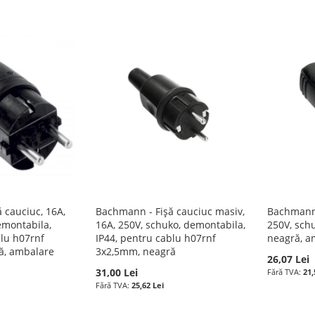
 cauciuc, 16A,
Bachmann - Fișă cauciuc masiv,
Bachmann 
emontabila,
16A, 250V, schuko, demontabila,
250V, sch
blu h07rnf
IP44, pentru cablu h07rnf
neagră, a
ă, ambalare
3x2,5mm, neagră
26,07 Lei
31,00 Lei
21,
25,62 Lei