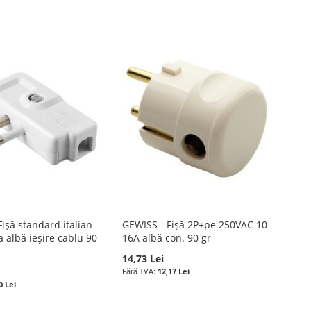
ișă standard italian
GEWISS - Fișă 2P+pe 250VAC 10-
 albă ieșire cablu 90
16A albă con. 90 gr
14,73 Lei
12,17 Lei
0 Lei