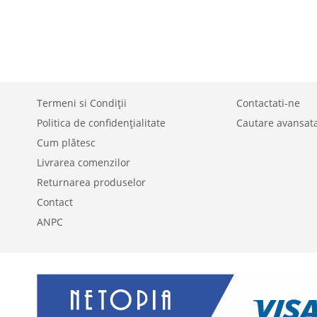
LA
ADAUGATI
LISTA
PENTRU
DE
COMPARARE
DORINTE
Termeni si Condiții
Contactati-ne
Politica de confidențialitate
Cautare avansat
Cum plătesc
Livrarea comenzilor
Returnarea produselor
Contact
ANPC