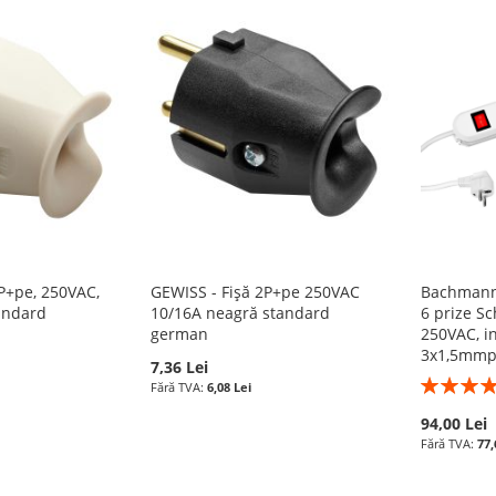
2P+pe, 250VAC,
GEWISS - Fișă 2P+pe 250VAC
Bachmann 
tandard
10/16A neagră standard
6 prize S
german
250VAC, i
3x1,5mmp,
7,36 Lei
Rating:
6,08 Lei
100%
94,00 Lei
77,