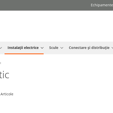
Echipamente e
Instalații electrice
Scule
Conectare și distribuție
c
tic
Articole