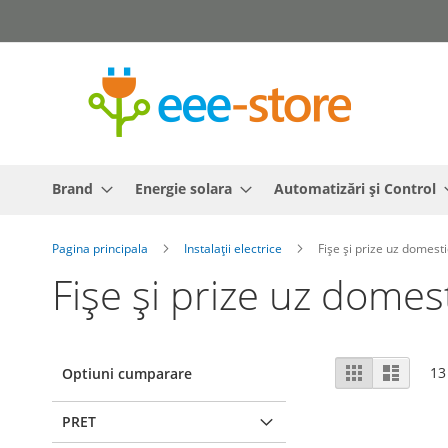
Mergeti
la
Continut
Brand
Energie solara
Automatizări și Control
Pagina principala
Instalații electrice
Fișe și prize uz domesti
Fișe și prize uz domes
Vizualizare
Grila
Lista
13
Optiuni cumparare
ca
PRET