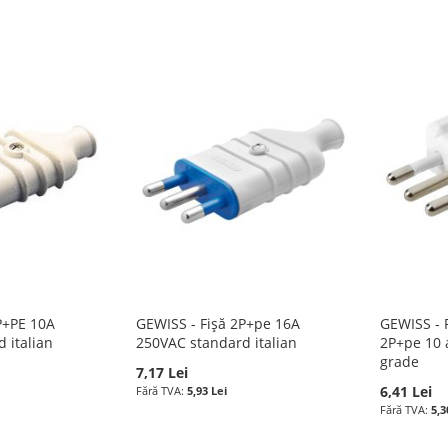
P+PE 10A
GEWISS - Fișă 2P+pe 16A
GEWISS - F
 italian
250VAC standard italian
2P+pe 10 a
grade
7,17 Lei
6,41 Lei
5,93 Lei
5,3