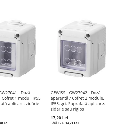
GW27041 - Doză
GEWISS - GW27042 - Doză
 Cofret 1 modul, IP55,
aparentă / Cofret 2 module,
fată aplicare: zidărie
IP55, gri. Suprafată aplicare:
zidărie sau rigips
17,20 Lei
48 Lei
14,21 Lei