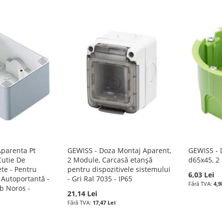
Aparenta Pt
GEWISS - Doza Montaj Aparent,
GEWISS - D
Cutie De
2 Module, Carcasă etanșă
d65x45, 2
te - Pentru
pentru dispozitivele sistemului
6,03 Lei
Autoportantă -
- Gri Ral 7035 - IP65
4,9
lb Noros -
21,14 Lei
17,47 Lei