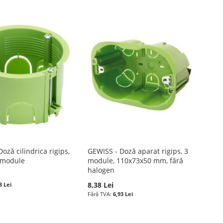
oză cilindrica rigips,
GEWISS - Doză aparat rigips, 3
 module
module, 110x73x50 mm, fără
halogen
8,38 Lei
8 Lei
6,93 Lei