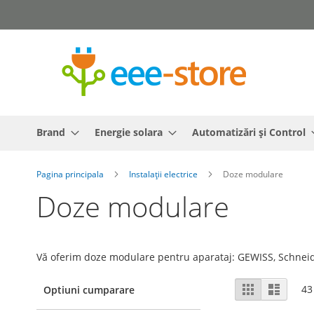
Mergeti
la
Continut
Brand
Energie solara
Automatizări și Control
Pagina principala
Instalații electrice
Doze modulare
Doze modulare
Vă oferim doze modulare pentru aparataj: GEWISS, Schneider
Vizualizare
Grila
Lista
43
Optiuni cumparare
ca