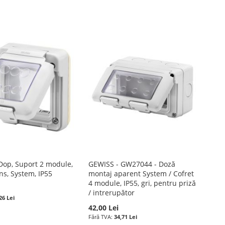
Dop, Suport 2 module,
GEWISS - GW27044 - Doză
ns, System, IP55
montaj aparent System / Cofret
4 module, IP55, gri, pentru priză
/ intrerupător
26 Lei
42,00 Lei
34,71 Lei