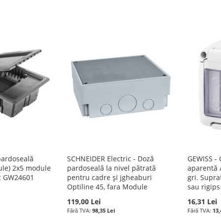
pardoseală
SCHNEIDER Electric - Doză
GEWISS - 
ule) 2x5 module
pardoseală la nivel pătrată
aparentă /
c GW24601
pentru cadre și jgheaburi
gri. Supra
Optiline 45, fara Module
sau rigips
119,00 Lei
16,31 Lei
98,35 Lei
13,