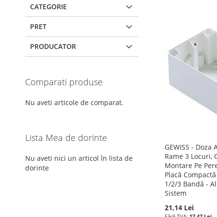
CATEGORIE
PRET
PRODUCATOR
Comparati produse
Nu aveti articole de comparat.
Lista Mea de dorinte
GEWISS - Doza 
Rame 3 Locuri, 
Nu aveti nici un articol în lista de
Montare Pe Pere
dorinte
Placă Compactă 
1/2/3 Bandă - A
Sistem
Adauga în cos
Adauga în cos
21,14 Lei
ADAUGATI
Adauga în cos
17,47 Lei