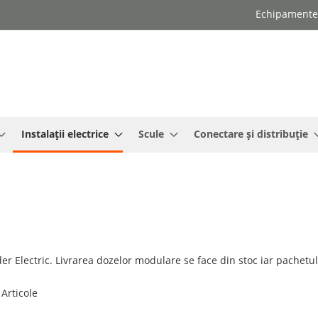
Echipamente e
Instalații electrice
Scule
Conectare și distribuție
 Electric. Livrarea dozelor modulare se face din stoc iar pachetul
Articole