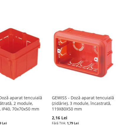
Doză aparat tencuială
GEWISS - Doză aparat tencuială
pătrată, 2 module,
(zidărie), 3 module, încastrată,
ă, IP40, 70x70x50 mm
119X80X50 mm
2,16 Lei
9 Lei
1,79 Lei