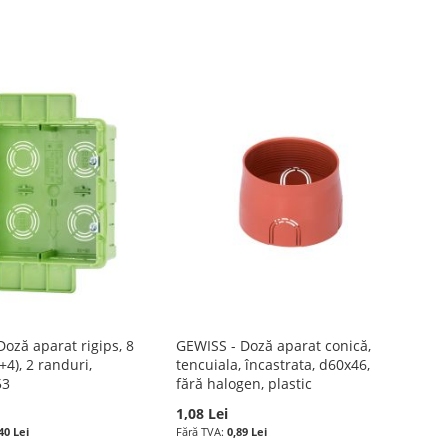
oză aparat rigips, 8
GEWISS - Doză aparat conică,
4), 2 randuri,
tencuiala, încastrata, d60x46,
53
fără halogen, plastic
1,08 Lei
40 Lei
0,89 Lei