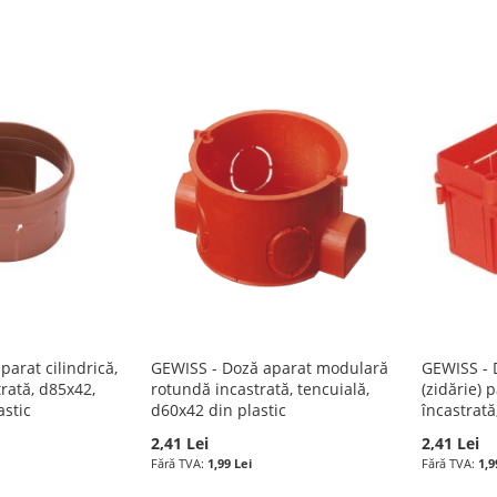
arat cilindrică,
GEWISS - Doză aparat modulară
GEWISS - 
trată, d85x42,
rotundă incastrată, tencuială,
(zidărie) 
astic
d60x42 din plastic
încastrat
2,41 Lei
2,41 Lei
1,99 Lei
1,9