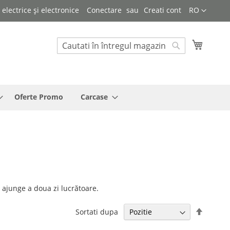
Limba
lectrice și electronice
Conectare
Creati cont
RO
Cosul 
Cautare
Cautare
Oferte Promo
Carcase
 ajunge a doua zi lucrătoare.
Setati
Sortati dupa
descen