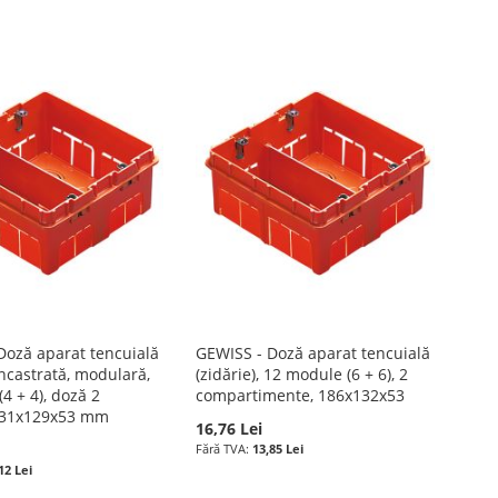
Doză aparat tencuială
GEWISS - Doză aparat tencuială
 încastrată, modulară,
(zidărie), 12 module (6 + 6), 2
4 + 4), doză 2
compartimente, 186x132x53
 131x129x53 mm
16,76 Lei
13,85 Lei
12 Lei