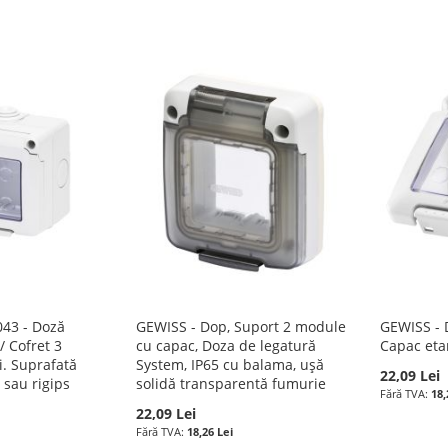
43 - Doză
GEWISS - Dop, Suport 2 module
GEWISS - 
/ Cofret 3
cu capac, Doza de legatură
Capac eta
i. Suprafată
System, IP65 cu balama, uşă
22,09 Lei
e sau rigips
solidă transparentă fumurie
18,
22,09 Lei
18,26 Lei