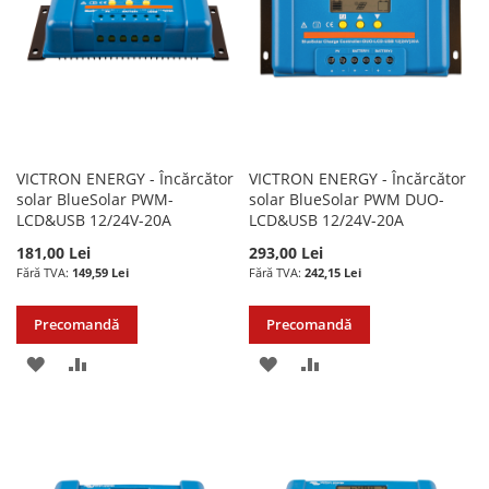
DORINTE
DORINTE
VICTRON ENERGY - Încărcător
VICTRON ENERGY - Încărcător
solar BlueSolar PWM-
solar BlueSolar PWM DUO-
LCD&USB 12/24V-20A
LCD&USB 12/24V-20A
181,00 Lei
293,00 Lei
149,59 Lei
242,15 Lei
Precomandă
Precomandă
ADAUGATI
ADAUGATI
ADAUGATI
ADAUGATI
LA
PENTRU
LA
PENTRU
LISTA
COMPARARE
LISTA
COMPARARE
DE
DE