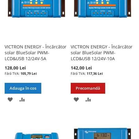
VICTRON ENERGY - Încărcător
VICTRON ENERGY - Încărcător
solar BlueSolar PWM-
solar BlueSolar PWM-
LCD&USB 12/24V-5A
LCD&USB 12/24V-10A
128,00 Lei
142,00 Lei
105,79 Lei
117,36 Lei
Adauga în cos
Precomandă
ADAUGATI
ADAUGATI
ADAUGATI
ADAUGATI
LA
PENTRU
LA
PENTRU
LISTA
COMPARARE
LISTA
COMPARARE
DE
DE