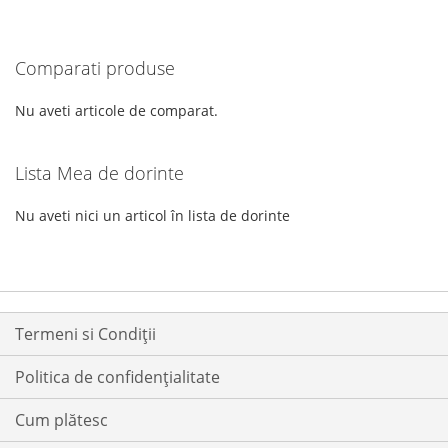
LA
PENTRU
LA
PENTRU
LISTA
COMPARARE
LISTA
COMPARARE
Comparati produse
DE
DE
DORINTE
DORINTE
Nu aveti articole de comparat.
Lista Mea de dorinte
Nu aveti nici un articol în lista de dorinte
Termeni si Condiții
Politica de confidențialitate
Cum plătesc