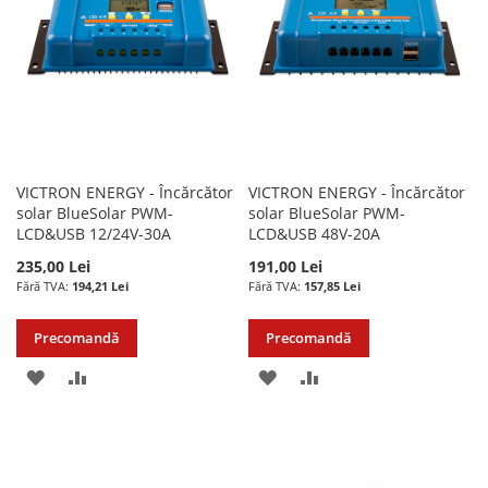
DORINTE
DORINTE
VICTRON ENERGY - Încărcător
VICTRON ENERGY - Încărcător
solar BlueSolar PWM-
solar BlueSolar PWM-
LCD&USB 12/24V-30A
LCD&USB 48V-20A
235,00 Lei
191,00 Lei
194,21 Lei
157,85 Lei
Precomandă
Precomandă
ADAUGATI
ADAUGATI
ADAUGATI
ADAUGATI
LA
PENTRU
LA
PENTRU
LISTA
COMPARARE
LISTA
COMPARARE