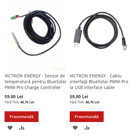
LISTA
COMPARARE
LISTA
COMPARARE
DE
DE
DORINTE
DORINTE
VICTRON ENERGY - Senzor de
VICTRON ENERGY - Cablu
temperatură pentru BlueSolar
interfață BlueSolar PWM-Pro
PWM-Pro Charge Controller
la USB interface cable
59,00 Lei
59,00 Lei
48,76 Lei
48,76 Lei
Precomandă
Precomandă
ADAUGATI
ADAUGATI
ADAUGATI
ADAUGATI