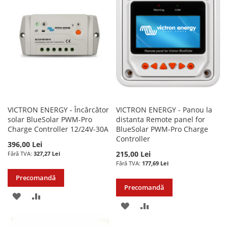
DE
DE
DORINTE
DORINTE
VICTRON ENERGY - Încărcător
VICTRON ENERGY - Panou la
solar BlueSolar PWM-Pro
distanta Remote panel for
Charge Controller 12/24V-30A
BlueSolar PWM-Pro Charge
Controller
396,00 Lei
215,00 Lei
327,27 Lei
177,69 Lei
Precomandă
Precomandă
ADAUGATI
ADAUGATI
ADAUGATI
ADAUGATI
LA
PENTRU
LA
PENTRU