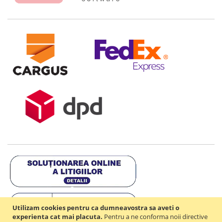
Utilizam cookies pentru ca dumneavostra sa aveti o
experienta cat mai placuta.
Pentru a ne conforma noii directive