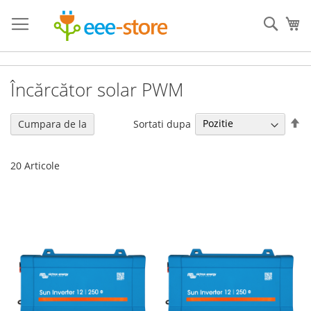
Mergeti
la
Cauta
Co
Continut
Încărcător solar PWM
Se
Sortati dupa
Cumpara de la
de
20
Articole