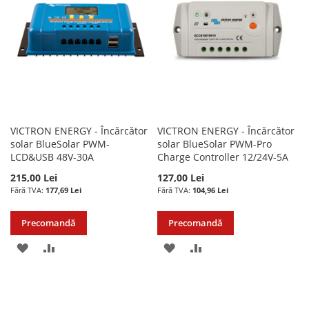
DE
DE
DORINTE
DORINTE
VICTRON ENERGY - Încărcător
VICTRON ENERGY - Încărcător
solar BlueSolar PWM-
solar BlueSolar PWM-Pro
LCD&USB 48V-30A
Charge Controller 12/24V-5A
215,00 Lei
127,00 Lei
177,69 Lei
104,96 Lei
Precomandă
Precomandă
ADAUGATI
ADAUGATI
ADAUGATI
ADAUGATI
LA
PENTRU
LA
PENTRU
LISTA
COMPARARE
LISTA
COMPARARE