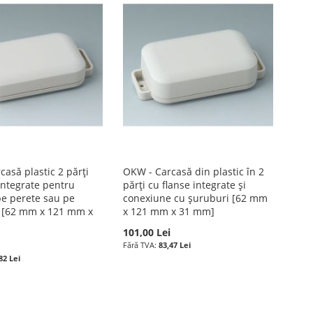
asă plastic 2 părți
OKW - Carcasă din plastic în 2
integrate pentru
părți cu flanse integrate și
e perete sau pe
conexiune cu șuruburi [62 mm
 [62 mm x 121 mm x
x 121 mm x 31 mm]
101,00 Lei
83,47 Lei
82 Lei