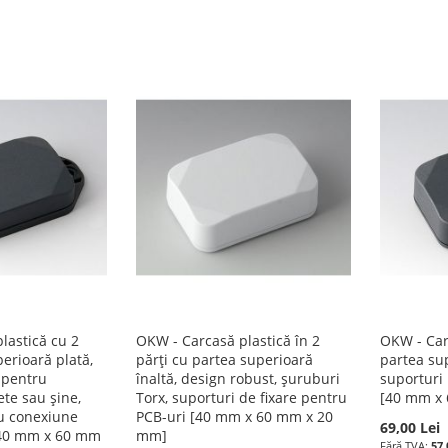
lastică cu 2
OKW - Carcasă plastică în 2
OKW - Carc
perioară plată,
părți cu partea superioară
partea sup
 pentru
înaltă, design robust, șuruburi
suporturi
te sau șine,
Torx, suporturi de fixare pentru
[40 mm x
u conexiune
PCB-uri [40 mm x 60 mm x 20
69,00 Lei
 [40 mm x 60 mm
mm]
57,