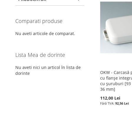
Comparati produse
Nu aveti articole de comparat.
Lista Mea de dorinte
Nu aveti nici un articol în lista de
OKW - Carcasă pl
dorinte
cu flanșe integr
cu șuruburi [9
36 mm]
112,00 Lei
92,56 Lei
Precomandă
Precomandă
Precomandă
Precomandă
ADAUGATI
ADAUGATI
ADAUGATI
ADAUGATI