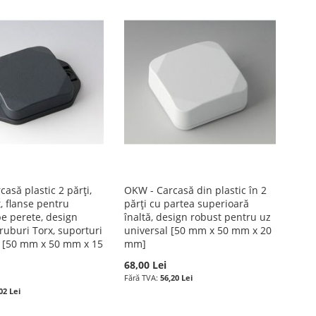
asă plastic 2 părți,
OKW - Carcasă din plastic în 2
, flanse pentru
părți cu partea superioară
e perete, design
înaltă, design robust pentru uz
ruburi Torx, suporturi
universal [50 mm x 50 mm x 20
B [50 mm x 50 mm x 15
mm]
68,00 Lei
56,20 Lei
02 Lei