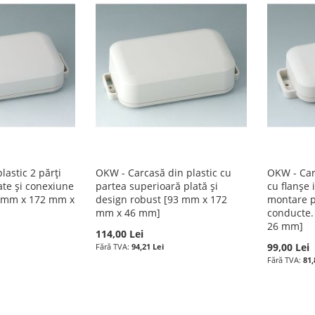
astic 2 părți
OKW - Carcasă din plastic cu
OKW - Carc
ate și conexiune
partea superioară plată și
cu flanșe 
3 mm x 172 mm x
design robust [93 mm x 172
montare p
mm x 46 mm]
conducte.
26 mm]
114,00 Lei
99,00 Lei
94,21 Lei
81,