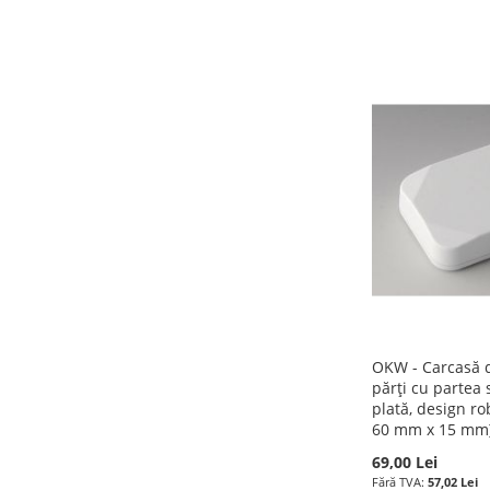
Precomandă
Precomandă
Precomandă
Precomandă
ADAUGATI
ADAUGATI
ADAUGATI
ADAUGATI
LA
ADAUGATI
LA
ADAUGATI
LA
ADAUGATI
LA
ADAUGATI
LISTA
PENTRU
LISTA
PENTRU
LISTA
PENTRU
LISTA
PENTRU
DE
COMPARARE
DE
COMPARARE
DE
COMPARARE
DE
COMPARARE
DORINTE
DORINTE
DORINTE
DORINTE
OKW - Carcasă di
părți cu partea
plată, design r
60 mm x 15 mm
69,00 Lei
57,02 Lei