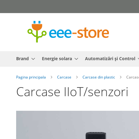
Mergeti
la
Continut
Brand
Energie solara
Automatizări și Control
Pagina principala
Carcase
Carcase din plastic
Carcase
Carcase IIoT/senzori