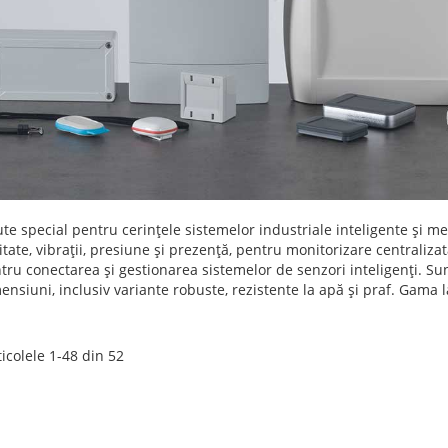
te special pentru cerințele sistemelor industriale inteligente și me
te, vibrații, presiune și prezență, pentru monitorizare centralizată
ru conectarea și gestionarea sistemelor de senzori inteligenți. Sunt
nsiuni, inclusiv variante robuste, rezistente la apă și praf. Gama la
ticolele
1
-
48
din
52