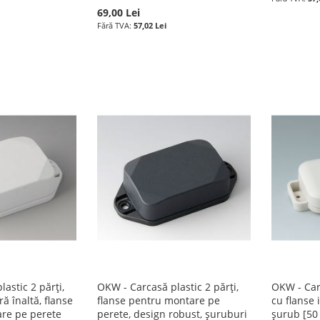
69,00 Lei
57,02 Lei
astic 2 părți,
OKW - Carcasă plastic 2 părți,
OKW - Carc
ă înaltă, flanse
flanse pentru montare pe
cu flanse 
are pe perete
perete, design robust, șuruburi
șurub [50