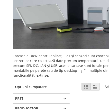
Carcasele OKW pentru aplicații IIoT și senzori sunt concepu
senzorilor care colectează date precum temperatură, umidita
precum SPI, I2C, LAN și USB, aceste carcase sunt ideale pent
montabile pe perete sau de tip desktop – și în multiple dime
funcționalități extinse.
Vizualizare
Grila
Lista
Ar
Optiuni cumparare
ca
PRET
PRODUCATOR