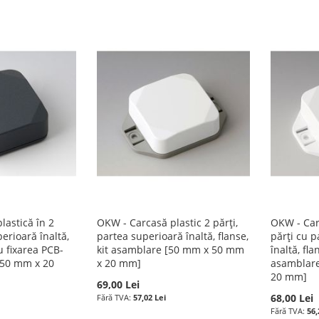
lastică în 2
OKW - Carcasă plastic 2 părți,
OKW - Carc
perioară înaltă,
partea superioară înaltă, flanse,
părți cu 
u fixarea PCB-
kit asamblare [50 mm x 50 mm
înaltă, fla
 50 mm x 20
x 20 mm]
asamblar
20 mm]
69,00 Lei
68,00 Lei
57,02 Lei
56,