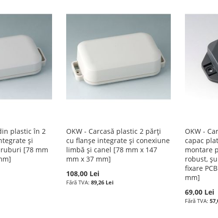
n plastic în 2
OKW - Carcasă plastic 2 părți
OKW - Carc
ntegrate și
cu flanșe integrate și conexiune
capac plat
uruburi [78 mm
limbă și canel [78 mm x 147
montare p
 mm]
mm x 37 mm]
robust, șu
fixare PC
108,00 Lei
mm]
89,26 Lei
69,00 Lei
57,