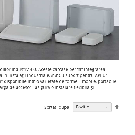
diilor Industry 4.0. Aceste carcase permit integrarea
 în instalații industriale.\n\nCu suport pentru API-uri
 disponibile într-o varietate de forme – mobile, portabile,
rgă de accesorii asigură o instalare flexibilă și
Setati
Sortati dupa
descen