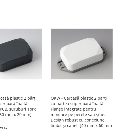
asă plastic 2 părți,
OKW - Carcasă plastic 2 părți
erioară înaltă,
cu partea superioară înaltă.
 PCB, șuruburi Torx
Flanșe integrate pentru
 60 mm x 20 mm]
montare pe perete sau șine.
Design robust cu conexiune
limbă și canel. [40 mm x 60 mm
02 Lei