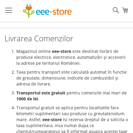
Mergeti
la
Cauta
Co
Continut
Livrarea Comenzilor
Magazinul online
eee-store
este destinat livrării de
produse electrice, electronice, automatizări și accesorii
la adrese pe teritoriul României.
Taxa pentru transport este calculată automat în functie
de greutate, dimensiune, indicele de combustibil și
adresa de livrare.
Transportul este gratuit
pentru comenzile mai mari de
1000 de lei
.
Transportul gratuit se aplica pentru localitatile fara
kilometri suplimentari sau produse cu greutate/volum
mare. Astfel,
eee-store
isi rezerva dreptul de a solicita o
taxa suplimentara, insa numai dupa ce
clientul/cumparatorul va fi informat asupra acestei taxe