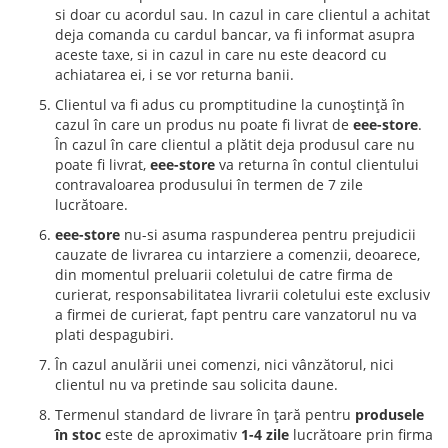
si doar cu acordul sau. In cazul in care clientul a achitat
deja comanda cu cardul bancar, va fi informat asupra
aceste taxe, si in cazul in care nu este deacord cu
achiatarea ei, i se vor returna banii.
Clientul va fi adus cu promptitudine la cunoștință în
cazul în care un produs nu poate fi livrat de
eee-store
.
În cazul în care clientul a plătit deja produsul care nu
poate fi livrat,
eee-store
va returna în contul clientului
contravaloarea produsului în termen de 7 zile
lucrătoare.
eee-store
nu-si asuma raspunderea pentru prejudicii
cauzate de livrarea cu intarziere a comenzii, deoarece,
din momentul preluarii coletului de catre firma de
curierat, responsabilitatea livrarii coletului este exclusiv
a firmei de curierat, fapt pentru care vanzatorul nu va
plati despagubiri.
În cazul anulării unei comenzi, nici vânzătorul, nici
clientul nu va pretinde sau solicita daune.
Termenul standard de livrare în țară pentru
produsele
în stoc
este de aproximativ
1-4 zile
lucrătoare prin firma