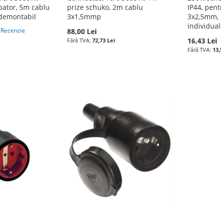
pator, 5m cablu
prize schuko, 2m cablu
IP44, pen
 demontabil
3x1,5mmp
3x2,5mm, 
individua
1
Recenzie
88,00 Lei
16,43 Lei
72,73 Lei
13,