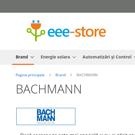
Mergeti
la
Continut
Brand
Energie solara
Automatizări și Control
Pagina principala
Brand
BACHMANN
BACHMANN