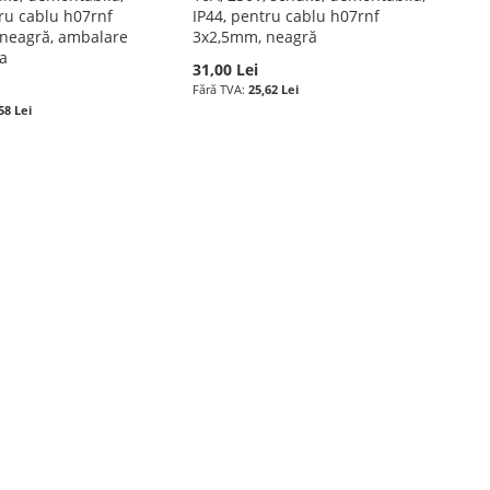
tru cablu h07rnf
IP44, pentru cablu h07rnf
neagră, ambalare
3x2,5mm, neagră
la
31,00 Lei
25,62 Lei
58 Lei