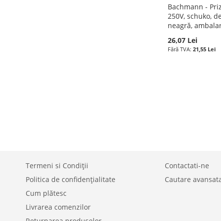
Bachmann - Priz
250V, schuko, d
neagră, ambalar
26,07 Lei
21,55 Lei
Adauga în cos
Adauga în cos
ADAUGATI
ADAUGATI
LA
ADAUGATI
LA
ADAUGATI
LISTA
PENTRU
LISTA
PENTRU
DE
COMPARARE
DE
COMPARARE
DORINTE
DORINTE
Termeni si Condiții
Contactati-ne
Politica de confidențialitate
Cautare avansat
Cum plătesc
Livrarea comenzilor
Returnarea produselor