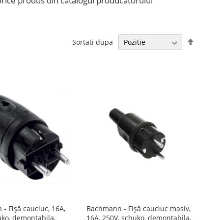
a orice produs din catalogul producătorului
Setati
Sortati dupa
descen
- Fișă cauciuc, 16A,
Bachmann - Fișă cauciuc masiv,
uko, demontabila,
16A, 250V, schuko, demontabila,