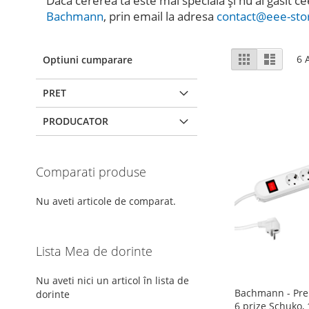
Dacă cererea ta este mai specială și nu ai găsit ce
Bachmann
, prin email la adresa
contact@eee-sto
Vizualizare
Grila
Lista
6
A
Optiuni cumparare
ca
PRET
PRODUCATOR
Comparati produse
Nu aveti articole de comparat.
Lista Mea de dorinte
Nu aveti nici un articol în lista de
Bachmann - Pre
dorinte
6 prize Schuko,