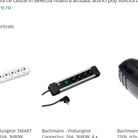
ea ce căutai în selectia noastră actuală, atunci poți solicit
re.ro
rticole
lungitor SMART
Bachmann - Prelungitor
Bachmann 
 16A, 3680W,
Connectus, 16A, 3680W, 4 x
250V, sch