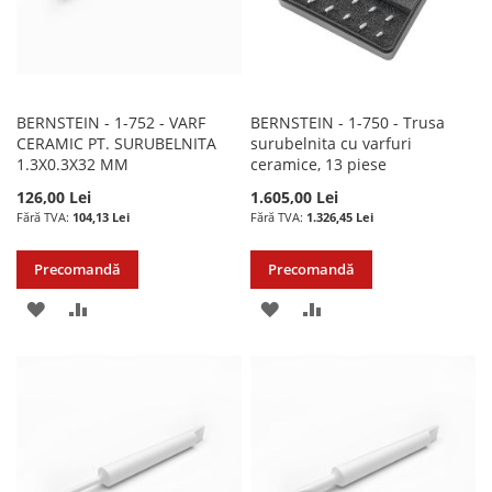
BERNSTEIN - 1-752 - VARF
BERNSTEIN - 1-750 - Trusa
CERAMIC PT. SURUBELNITA
surubelnita cu varfuri
1.3X0.3X32 MM
ceramice, 13 piese
126,00 Lei
1.605,00 Lei
104,13 Lei
1.326,45 Lei
Precomandă
Precomandă
ADAUGATI
ADAUGATI
ADAUGATI
ADAUGATI
LA
PENTRU
LA
PENTRU
LISTA
COMPARARE
LISTA
COMPARARE
DE
DE
DORINTE
DORINTE