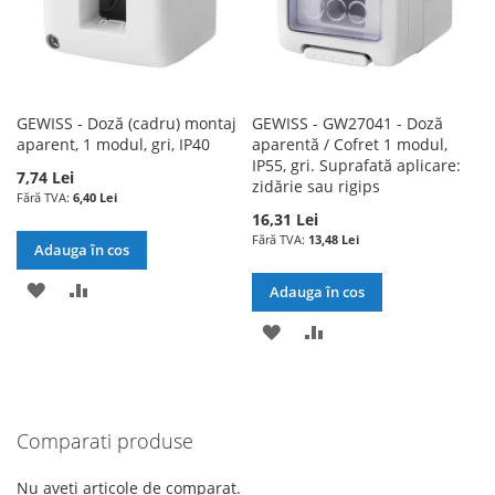
GEWISS - Doză (cadru) montaj
GEWISS - GW27041 - Doză
aparent, 1 modul, gri, IP40
aparentă / Cofret 1 modul,
IP55, gri. Suprafată aplicare:
7,74 Lei
zidărie sau rigips
6,40 Lei
16,31 Lei
13,48 Lei
Adauga în cos
ADAUGATI
ADAUGATI
Adauga în cos
LA
PENTRU
ADAUGATI
ADAUGATI
LISTA
COMPARARE
LA
PENTRU
DE
LISTA
COMPARARE
Comparati produse
DORINTE
DE
DORINTE
Nu aveti articole de comparat.