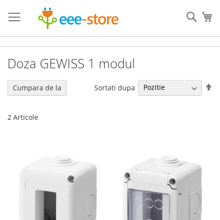
Mergeti
la
Cauta
Co
Continut
Doza GEWISS 1 modul
Se
Sortati dupa
Cumpara de la
de
2
Articole