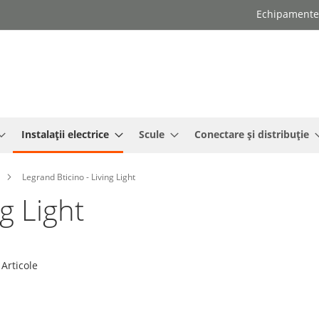
Echipamente e
Instalații electrice
Scule
Conectare și distribuție
Legrand Bticino - Living Light
g Light
Articole