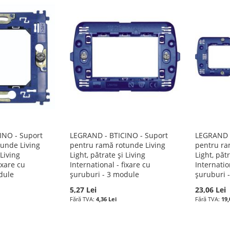
INO - Suport
LEGRAND - BTICINO - Suport
LEGRAND -
unde Living
pentru ramă rotunde Living
pentru ra
 Living
Light, pătrate și Living
Light, pătr
ixare cu
International - fixare cu
Internatio
dule
șuruburi - 3 module
șuruburi 
5,27 Lei
23,06 Lei
4,36 Lei
19,