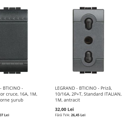
 BTICINO -
LEGRAND - BTICINO - Priză,
or cruce, 16A, 1M,
10/16A, 2P+T, Standard ITALIAN,
 borne șurub
1M, antracit
32,00 Lei
07 Lei
26,45 Lei