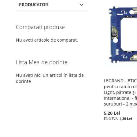
PRODUCATOR
Comparati produse
Nu aveti articole de comparat.
Lista Mea de dorinte
Nu aveti nici un articol în lista de
LEGRAND - BTIC
dorinte
pentru ramă rot
Light, pătrate și
International - f
șuruburi - 2 mo
5,20 Lei
Adauga în cos
4,30 Lei
ADAUGATI
Adauga în cos
Adauga în cos
Adauga în cos