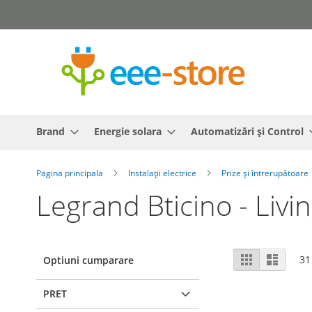
Mergeti
la
Continut
Brand
Energie solara
Automatizări și Control
Pagina principala
Instalații electrice
Prize și întrerupătoare
Legrand Bticino - Livin
Vizualizare
Grila
Lista
31
Optiuni cumparare
ca
PRET