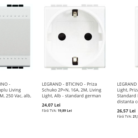
INO -
LEGRAND - BTICINO - Priza
LEGRAND -
mplu Living
Schuko 2P+N, 16A, 2M, Living
Light, Pri
 M, 250 Vac, alb,
Light, Alb - standard german
Standard I
e
distanta 
24,07 Lei
26,57 Lei
19,89 Lei
21,