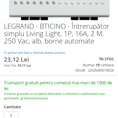
LEGRAND - BTICINO - Întrerupător
Skip
to
simplu Living Light, 1P, 16A, 2 M,
the
250 Vac, alb, borne automate
beginning
of
the
Fii primul care face o recenzie acestui produs
images
23,12 Lei
ÎN STOC
gallery
Numai
19
ramase
19,11 Lei
SKU
LEGN4001M2A
Transport gratuit pentru comenzi mai mari de 1000 de
lei
Livrarea gratuită nu se aplică adreselor cu kilometri suplimentari sau
pachetelor grele/voluminoase.
Cantitate