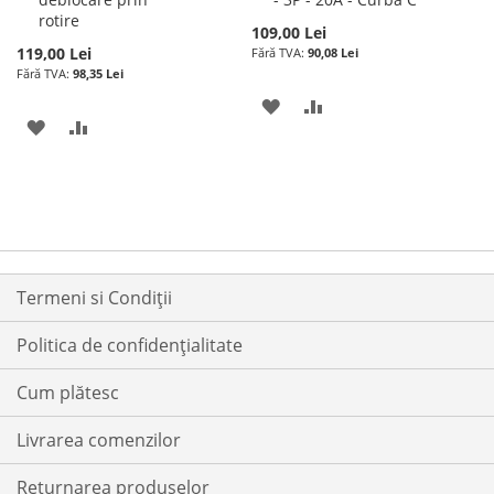
rotire
109,00 Lei
119,00 Lei
90,08 Lei
98,35 Lei
ADAUGATI
ADAUGATI
ADAUGATI
ADAUGATI
LA
PENTRU
LA
PENTRU
LISTA
COMPARARE
LISTA
COMPARARE
DE
DE
DORINTE
DORINTE
Termeni si Condiții
Politica de confidențialitate
Cum plătesc
Livrarea comenzilor
Returnarea produselor