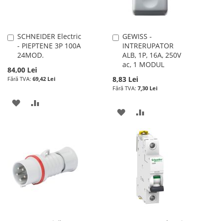
SCHNEIDER Electric
GEWISS -
Adauga
Adauga
- PIEPTENE 3P 100A
INTRERUPATOR
în
în
24MOD.
ALB, 1P, 16A, 250V
cos
cos
ac, 1 MODUL
84,00 Lei
8,83 Lei
69,42 Lei
7,30 Lei
ADAUGATI
ADAUGATI
ADAUGATI
ADAUGATI
LA
PENTRU
LA
PENTRU
LISTA
COMPARARE
LISTA
COMPARARE
DE
DE
DORINTE
DORINTE