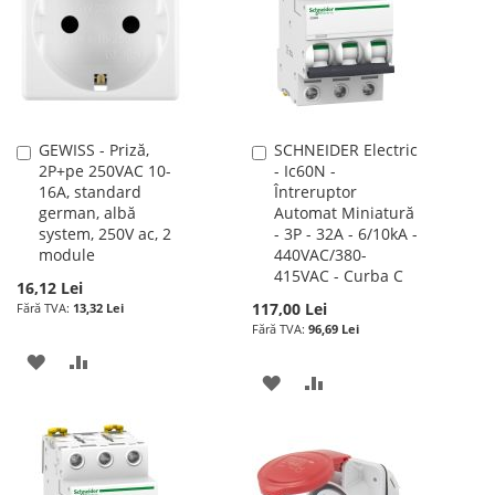
GEWISS - Priză,
SCHNEIDER Electric
Adauga
Adauga
2P+pe 250VAC 10-
- Ic60N -
în
în
16A, standard
Întreruptor
cos
cos
german, albă
Automat Miniatură
system, 250V ac, 2
- 3P - 32A - 6/10kA -
module
440VAC/380-
415VAC - Curba C
16,12 Lei
117,00 Lei
13,32 Lei
96,69 Lei
ADAUGATI
ADAUGATI
ADAUGATI
ADAUGATI
LA
PENTRU
LA
PENTRU
LISTA
COMPARARE
LISTA
COMPARARE
DE