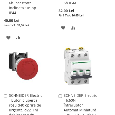
6h incastrata
6h IP44
cos
cos
inclinata 10° hp
32,00 Lei
IP44
26,45 Lei
40,00 Lei
33,06 Lei
ADAUGATI
ADAUGATI
LA
PENTRU
ADAUGATI
ADAUGATI
LISTA
COMPARARE
LA
PENTRU
DE
LISTA
COMPARARE
DORINTE
DE
DORINTE
SCHNEIDER Electric
SCHNEIDER Electric
Adauga
Adauga
- Buton ciuperca
- Ic60N -
în
în
roșu d40 oprire de
Întreruptor
cos
cos
urgenta, d22, 1ni
Automat Miniatură
deblocare prin
- 3P - 20A - Curba C