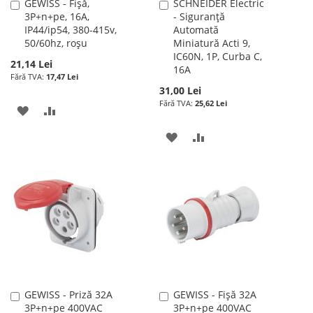
GEWISS - Fișă,
SCHNEIDER Electric
Adauga
Adauga
3P+n+pe, 16A,
- Siguranță
în
în
IP44/ip54, 380-415v,
Automată
cos
cos
50/60hz, roșu
Miniatură Acti 9,
IC60N, 1P, Curba C,
21,14 Lei
16A
17,47 Lei
31,00 Lei
25,62 Lei
ADAUGATI
ADAUGATI
LA
PENTRU
ADAUGATI
ADAUGATI
LISTA
COMPARARE
LA
PENTRU
DE
LISTA
COMPARARE
DORINTE
DE
DORINTE
GEWISS - Priză 32A
GEWISS - Fișă 32A
Adauga
Adauga
3P+n+pe 400VAC
3P+n+pe 400VAC
în
în