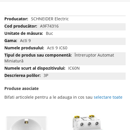
Mai
SCHNEIDER Electric
multe
A9F74316
informatii
Buc
Acti 9
Acti 9 iC60
Întreruptor Automat
Miniatură
IC60N
3P
Produse asociate
Bifati articolele pentru a le adauga in cos sau
selectare toate