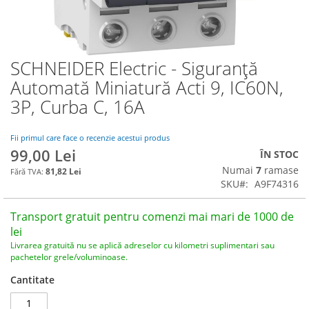
SCHNEIDER Electric - Siguranță
Skip
to
Automată Miniatură Acti 9, IC60N,
the
3P, Curba C, 16A
beginning
of
the
Fii primul care face o recenzie acestui produs
images
99,00 Lei
ÎN STOC
gallery
Numai
7
ramase
81,82 Lei
SKU
A9F74316
Transport gratuit pentru comenzi mai mari de 1000 de
lei
Livrarea gratuită nu se aplică adreselor cu kilometri suplimentari sau
pachetelor grele/voluminoase.
Cantitate