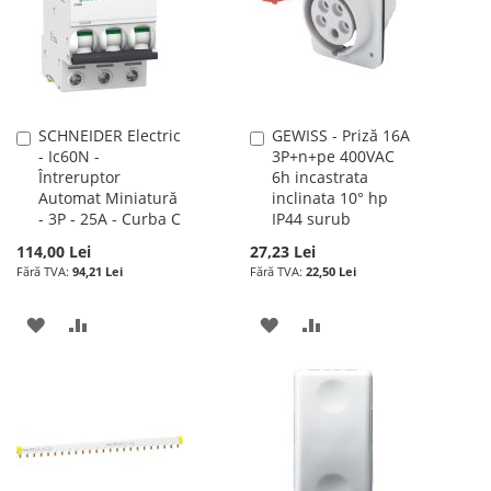
DE
DORINTE
DORINTE
SCHNEIDER Electric
GEWISS - Priză 16A
Adauga
Adauga
- Ic60N -
3P+n+pe 400VAC
în
în
Întreruptor
6h incastrata
cos
cos
Automat Miniatură
inclinata 10° hp
- 3P - 25A - Curba C
IP44 surub
114,00 Lei
27,23 Lei
94,21 Lei
22,50 Lei
ADAUGATI
ADAUGATI
ADAUGATI
ADAUGATI
LA
PENTRU
LA
PENTRU
LISTA
COMPARARE
LISTA
COMPARARE
DE
DE
DORINTE
DORINTE