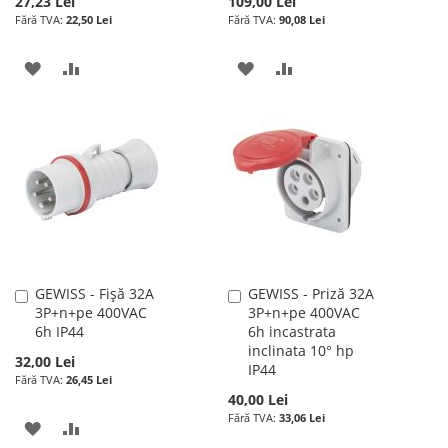
27,23 Lei
109,00 Lei
22,50 Lei
90,08 Lei
ADAUGATI
ADAUGATI
ADAUGATI
ADAUGATI
LA
PENTRU
LA
PENTRU
LISTA
COMPARARE
LISTA
COMPARARE
DE
DE
DORINTE
DORINTE
GEWISS - Fișă 32A
GEWISS - Priză 32A
Adauga
Adauga
3P+n+pe 400VAC
3P+n+pe 400VAC
în
în
6h IP44
6h incastrata
cos
cos
inclinata 10° hp
32,00 Lei
IP44
26,45 Lei
40,00 Lei
33,06 Lei
ADAUGATI
ADAUGATI