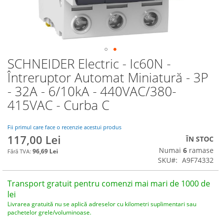
SCHNEIDER Electric - Ic60N -
Skip
to
Întreruptor Automat Miniatură - 3P
the
- 32A - 6/10kA - 440VAC/380-
beginning
of
415VAC - Curba C
the
images
Fii primul care face o recenzie acestui produs
gallery
117,00 Lei
ÎN STOC
Numai
6
ramase
96,69 Lei
SKU
A9F74332
Transport gratuit pentru comenzi mai mari de 1000 de
lei
Livrarea gratuită nu se aplică adreselor cu kilometri suplimentari sau
pachetelor grele/voluminoase.