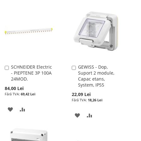
LISTA
COMPARARE
LA
PENTRU
DE
LISTA
COMPARARE
DORINTE
DE
DORINTE
SCHNEIDER Electric
GEWISS - Dop,
Adauga
Adauga
- PIEPTENE 3P 100A
Suport 2 module,
în
în
24MOD.
Capac etans,
cos
cos
System, IP55
84,00 Lei
22,09 Lei
69,42 Lei
18,26 Lei
ADAUGATI
ADAUGATI
ADAUGATI
ADAUGATI
LA
PENTRU
LA
PENTRU
LISTA
COMPARARE
LISTA
COMPARARE