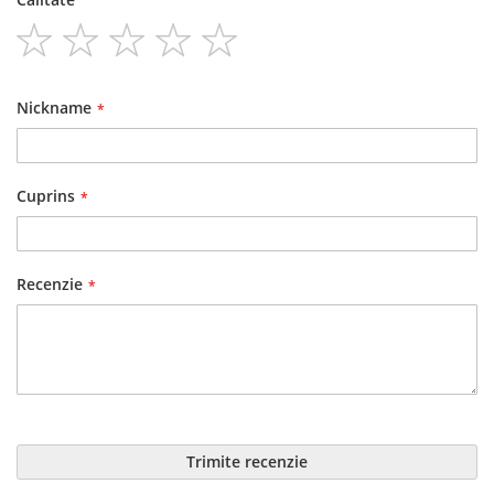
1
2
3
4
5
star
stars
stars
stars
stars
Nickname
Cuprins
Recenzie
Trimite recenzie