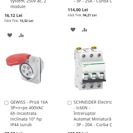
system, 250V ac, 2
- 3P - 25A - Curba C
module
114,00 Lei
16,12 Lei
94,21 Lei
13,32 Lei
ADAUGATI
ADAUGATI
ADAUGATI
ADAUGATI
LA
PENTRU
LA
PENTRU
LISTA
COMPARARE
LISTA
COMPARARE
DE
DE
DORINTE
DORINTE
GEWISS - Priză 16A
SCHNEIDER Electric
Adauga
Adauga
3P+n+pe 400VAC
- Ic60N -
în
în
6h incastrata
Întreruptor
cos
cos
inclinata 10° hp
Automat Miniatură
IP44 surub
- 3P - 20A - Curba C