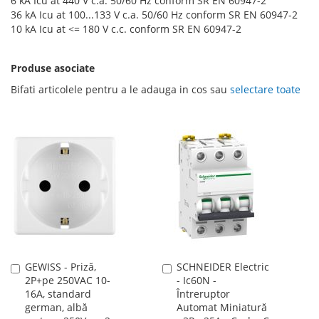
6 kA Icu at 440 V c.a. 50/60 Hz conform SR EN 60947-2
36 kA Icu at 100...133 V c.a. 50/60 Hz conform SR EN 60947-2
10 kA Icu at <= 180 V c.c. conform SR EN 60947-2
Produse asociate
Bifati articolele pentru a le adauga in cos sau
selectare toate
GEWISS - Priză,
SCHNEIDER Electric
Adauga
Adauga
2P+pe 250VAC 10-
- Ic60N -
în
în
16A, standard
Întreruptor
cos
cos
german, albă
Automat Miniatură