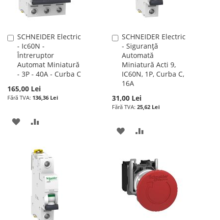
SCHNEIDER Electric
SCHNEIDER Electric
Adauga
Adauga
- Ic60N -
- Siguranță
în
în
Întreruptor
Automată
cos
cos
Automat Miniatură
Miniatură Acti 9,
- 3P - 40A - Curba C
IC60N, 1P, Curba C,
16A
165,00 Lei
31,00 Lei
136,36 Lei
25,62 Lei
ADAUGATI
ADAUGATI
ADAUGATI
ADAUGATI
LA
PENTRU
LA
PENTRU
LISTA
COMPARARE
LISTA
COMPARARE
DE
DE
DORINTE
DORINTE