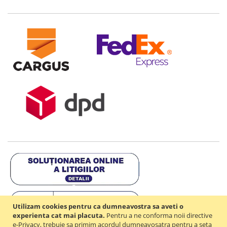
Utilizam cookies pentru ca dumneavostra sa aveti o
experienta cat mai placuta.
Pentru a ne conforma noii directive
e-Privacy, trebuie sa primim acordul dumneavosatra pentru a seta