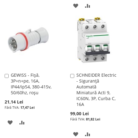
LA
PENTRU
ADAUGATI
ADAUGATI
LISTA
COMPARARE
LA
PENTRU
DE
LISTA
COMPARARE
DORINTE
DE
DORINTE
GEWISS - Fișă,
SCHNEIDER Electric
Adauga
Adauga
3P+n+pe, 16A,
- Siguranță
în
în
IP44/ip54, 380-415v,
Automată
cos
cos
50/60hz, roșu
Miniatură Acti 9,
IC60N, 3P, Curba C,
21,14 Lei
16A
17,47 Lei
99,00 Lei
81,82 Lei
ADAUGATI
ADAUGATI
LA
PENTRU
ADAUGATI
ADAUGATI