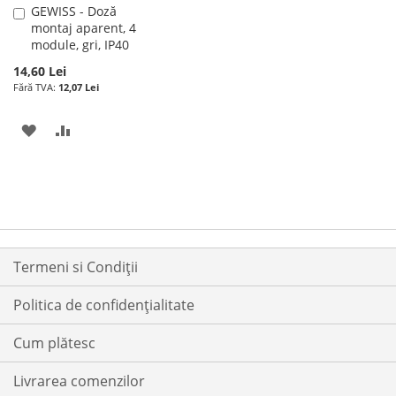
GEWISS - Doză
Adauga
montaj aparent, 4
în
module, gri, IP40
cos
14,60 Lei
12,07 Lei
ADAUGATI
ADAUGATI
LA
PENTRU
LISTA
COMPARARE
DE
DORINTE
Termeni si Condiții
Politica de confidențialitate
Cum plătesc
Livrarea comenzilor