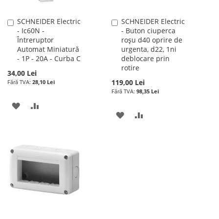
SCHNEIDER Electric
SCHNEIDER Electric
Adauga
Adauga
- Ic60N -
- Buton ciuperca
în
în
Întreruptor
roșu d40 oprire de
cos
cos
Automat Miniatură
urgenta, d22, 1ni
- 1P - 20A - Curba C
deblocare prin
rotire
34,00 Lei
119,00 Lei
28,10 Lei
98,35 Lei
ADAUGATI
ADAUGATI
ADAUGATI
ADAUGATI
LA
PENTRU
LA
PENTRU
LISTA
COMPARARE
LISTA
COMPARARE
DE
DE
DORINTE
DORINTE