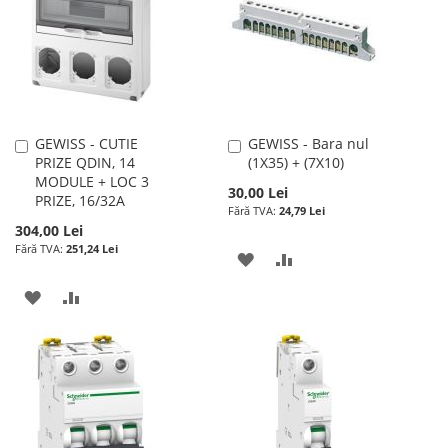
DE
DE
DORINTE
DORINTE
GEWISS - CUTIE
GEWISS - Bara nul
Adauga
Adauga
PRIZE QDIN, 14
(1X35) + (7X10)
în
în
MODULE + LOC 3
cos
cos
30,00 Lei
PRIZE, 16/32A
24,79 Lei
304,00 Lei
251,24 Lei
ADAUGATI
ADAUGATI
LA
PENTRU
ADAUGATI
ADAUGATI
LISTA
COMPARARE
LA
PENTRU
DE
LISTA
COMPARARE
DORINTE
DE
DORINTE