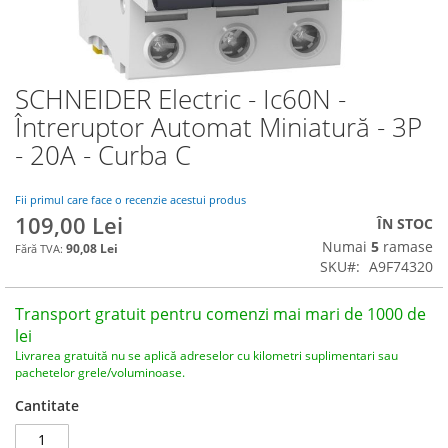
SCHNEIDER Electric - Ic60N -
Skip
to
Întreruptor Automat Miniatură - 3P
the
- 20A - Curba C
beginning
of
the
Fii primul care face o recenzie acestui produs
images
109,00 Lei
ÎN STOC
gallery
Numai
5
ramase
90,08 Lei
SKU
A9F74320
Transport gratuit pentru comenzi mai mari de 1000 de
lei
Livrarea gratuită nu se aplică adreselor cu kilometri suplimentari sau
pachetelor grele/voluminoase.
Cantitate