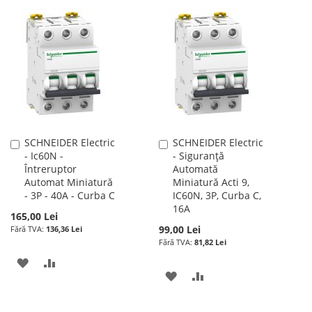
LISTA
COMPARARE
LA
PENTRU
DE
LISTA
COMPARARE
DORINTE
DE
DORINTE
SCHNEIDER Electric
SCHNEIDER Electric
Adauga
Adauga
- Ic60N -
- Siguranță
în
în
Întreruptor
Automată
cos
cos
Automat Miniatură
Miniatură Acti 9,
- 3P - 40A - Curba C
IC60N, 3P, Curba C,
16A
165,00 Lei
99,00 Lei
136,36 Lei
81,82 Lei
ADAUGATI
ADAUGATI
ADAUGATI
ADAUGATI
LA
PENTRU
LA
PENTRU
LISTA
COMPARARE