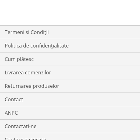
LISTA
COMPARARE
DE
DE
DORINTE
DORINTE
Termeni si Condiții
Politica de confidențialitate
Cum plătesc
Livrarea comenzilor
Returnarea produselor
Contact
ANPC
Contactati-ne
Cautare avansata