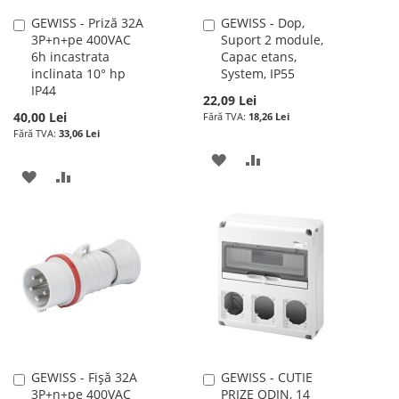
GEWISS - Priză 32A
GEWISS - Dop,
Adauga
Adauga
3P+n+pe 400VAC
Suport 2 module,
în
în
6h incastrata
Capac etans,
cos
cos
inclinata 10° hp
System, IP55
IP44
22,09 Lei
40,00 Lei
18,26 Lei
33,06 Lei
ADAUGATI
ADAUGATI
ADAUGATI
ADAUGATI
LA
PENTRU
LA
PENTRU
LISTA
COMPARARE
LISTA
COMPARARE
DE
DE
DORINTE
DORINTE
GEWISS - Fișă 32A
GEWISS - CUTIE
Adauga
Adauga
3P+n+pe 400VAC
PRIZE QDIN, 14
în
în