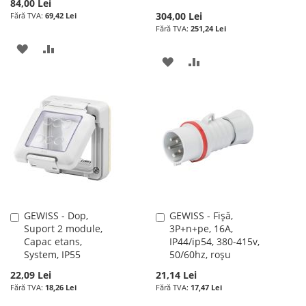
84,00 Lei
304,00 Lei
69,42 Lei
251,24 Lei
ADAUGATI
ADAUGATI
ADAUGATI
ADAUGATI
LA
PENTRU
LA
PENTRU
LISTA
COMPARARE
LISTA
COMPARARE
DE
DE
DORINTE
DORINTE
GEWISS - Dop,
GEWISS - Fișă,
Adauga
Adauga
Suport 2 module,
3P+n+pe, 16A,
în
în
Capac etans,
IP44/ip54, 380-415v,
cos
cos
System, IP55
50/60hz, roșu
22,09 Lei
21,14 Lei
18,26 Lei
17,47 Lei