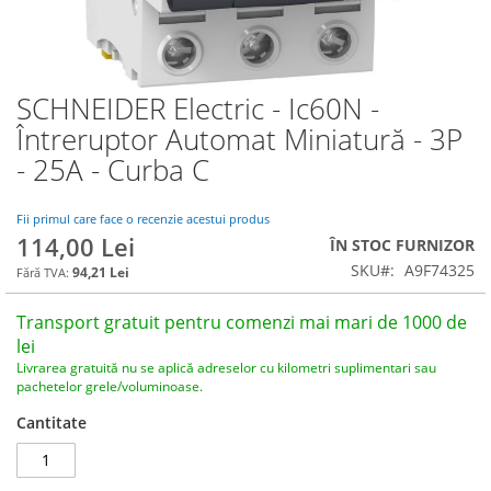
SCHNEIDER Electric - Ic60N -
Skip
to
Întreruptor Automat Miniatură - 3P
the
- 25A - Curba C
beginning
of
the
Fii primul care face o recenzie acestui produs
images
114,00 Lei
ÎN STOC FURNIZOR
gallery
SKU
A9F74325
94,21 Lei
Transport gratuit pentru comenzi mai mari de 1000 de
lei
Livrarea gratuită nu se aplică adreselor cu kilometri suplimentari sau
pachetelor grele/voluminoase.
Cantitate