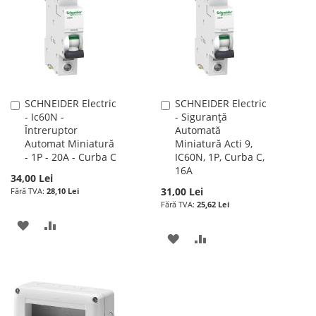
DORINTE
DE
DORINTE
SCHNEIDER Electric
SCHNEIDER Electric
Adauga
Adauga
- Ic60N -
- Siguranță
în
în
Întreruptor
Automată
cos
cos
Automat Miniatură
Miniatură Acti 9,
- 1P - 20A - Curba C
IC60N, 1P, Curba C,
16A
34,00 Lei
31,00 Lei
28,10 Lei
25,62 Lei
ADAUGATI
ADAUGATI
ADAUGATI
ADAUGATI
LA
PENTRU
LA
PENTRU
LISTA
COMPARARE
LISTA
COMPARARE
DE
DE