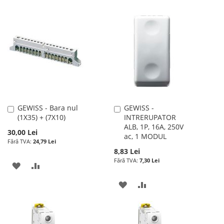
LA
PENTRU
LA
PENTRU
LISTA
COMPARARE
LISTA
COMPARARE
DE
DE
DORINTE
DORINTE
GEWISS - Bara nul
GEWISS -
Adauga
Adauga
(1X35) + (7X10)
INTRERUPATOR
în
în
ALB, 1P, 16A, 250V
cos
cos
30,00 Lei
ac, 1 MODUL
24,79 Lei
8,83 Lei
7,30 Lei
ADAUGATI
ADAUGATI
LA
PENTRU
ADAUGATI
ADAUGATI
LISTA
COMPARARE
LA
PENTRU
DE
LISTA
COMPARARE