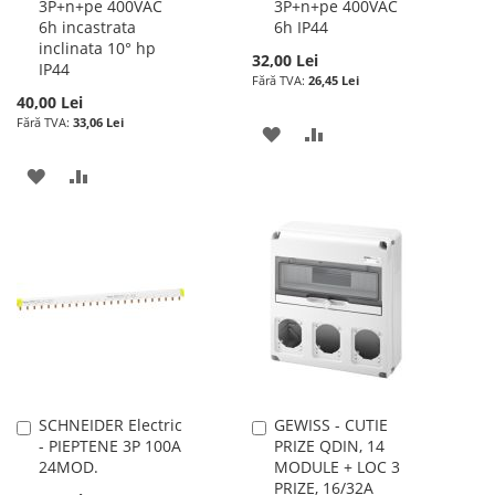
3P+n+pe 400VAC
3P+n+pe 400VAC
în
în
6h incastrata
6h IP44
cos
cos
inclinata 10° hp
32,00 Lei
IP44
26,45 Lei
40,00 Lei
33,06 Lei
ADAUGATI
ADAUGATI
LA
PENTRU
ADAUGATI
ADAUGATI
LISTA
COMPARARE
LA
PENTRU
DE
LISTA
COMPARARE
DORINTE
DE
DORINTE
SCHNEIDER Electric
GEWISS - CUTIE
Adauga
Adauga
- PIEPTENE 3P 100A
PRIZE QDIN, 14
în
în
24MOD.
MODULE + LOC 3
cos
cos
PRIZE, 16/32A