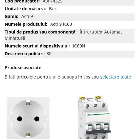
A9F74325
informatii
Buc
Acti 9
Acti 9 iC60
Întreruptor Automat
Miniatură
IC60N
3P
Produse asociate
Bifati articolele pentru a le adauga in cos sau
selectare toate