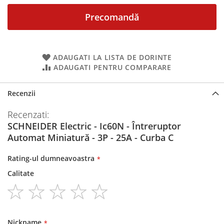
Precomandă
ADAUGATI LA LISTA DE DORINTE
ADAUGATI PENTRU COMPARARE
Recenzii
Recenzati:
SCHNEIDER Electric - Ic60N - Întreruptor
Automat Miniatură - 3P - 25A - Curba C
Rating-ul dumneavoastra
Calitate
1
2
3
4
5
star
stars
stars
stars
stars
Nickname