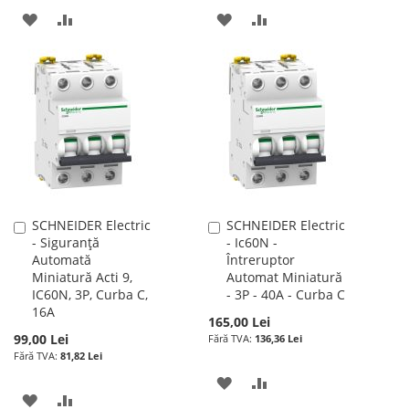
ADAUGATI
ADAUGATI
ADAUGATI
ADAUGATI
LA
PENTRU
LA
PENTRU
LISTA
COMPARARE
LISTA
COMPARARE
DE
DE
DORINTE
DORINTE
SCHNEIDER Electric
SCHNEIDER Electric
Adauga
Adauga
- Siguranță
- Ic60N -
în
în
Automată
Întreruptor
cos
cos
Miniatură Acti 9,
Automat Miniatură
IC60N, 3P, Curba C,
- 3P - 40A - Curba C
16A
165,00 Lei
99,00 Lei
136,36 Lei
81,82 Lei
ADAUGATI
ADAUGATI
ADAUGATI
ADAUGATI