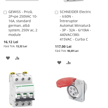
GEWISS - Priză,
SCHNEIDER Electric
Adauga
Adauga
2P+pe 250VAC 10-
- Ic60N -
în
în
16A, standard
Întreruptor
cos
cos
german, albă
Automat Miniatură
system, 250V ac, 2
- 3P - 32A - 6/10kA -
module
440VAC/380-
415VAC - Curba C
16,12 Lei
117,00 Lei
13,32 Lei
96,69 Lei
ADAUGATI
ADAUGATI
ADAUGATI
ADAUGATI
LA
PENTRU
LA
PENTRU
LISTA
COMPARARE
LISTA
COMPARARE
DE
DE
DORINTE
DORINTE