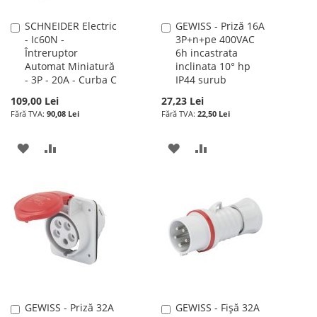
SCHNEIDER Electric
GEWISS - Priză 16A
Adauga
Adauga
- Ic60N -
3P+n+pe 400VAC
în
în
Întreruptor
6h incastrata
cos
cos
Automat Miniatură
inclinata 10° hp
- 3P - 20A - Curba C
IP44 surub
109,00 Lei
27,23 Lei
90,08 Lei
22,50 Lei
ADAUGATI
ADAUGATI
ADAUGATI
ADAUGATI
LA
PENTRU
LA
PENTRU
LISTA
COMPARARE
LISTA
COMPARARE
DE
DE
DORINTE
DORINTE
GEWISS - Priză 32A
GEWISS - Fișă 32A
Adauga
Adauga