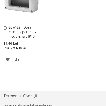
DORINTE
DORINTE
GEWISS - Doză
Adauga
montaj aparent, 4
în
module, gri, IP40
cos
14,60 Lei
12,07 Lei
ADAUGATI
ADAUGATI
LA
PENTRU
LISTA
COMPARARE
DE
DORINTE
Termeni si Condiții