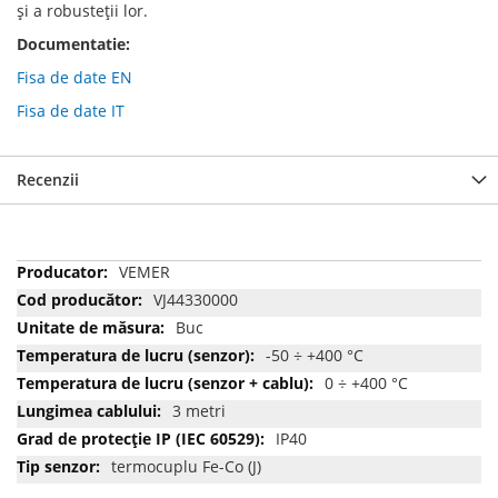
și a robusteții lor.
Documentatie:
Fisa de date EN
Fisa de date IT
Recenzii
Mai
VEMER
multe
VJ44330000
informatii
Buc
-50 ÷ +400 °C
0 ÷ +400 °C
3 metri
IP40
termocuplu Fe-Co (J)