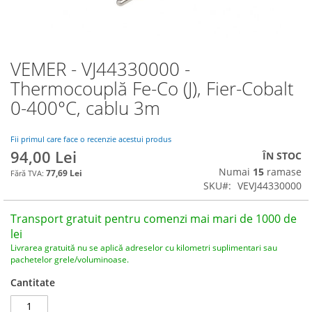
VEMER - VJ44330000 -
Skip
to
Thermocouplă Fe-Co (J), Fier-Cobalt
the
0-400°C, cablu 3m
beginning
of
the
Fii primul care face o recenzie acestui produs
images
94,00 Lei
ÎN STOC
gallery
Numai
15
ramase
77,69 Lei
SKU
VEVJ44330000
Transport gratuit pentru comenzi mai mari de 1000 de
lei
Livrarea gratuită nu se aplică adreselor cu kilometri suplimentari sau
pachetelor grele/voluminoase.
Cantitate