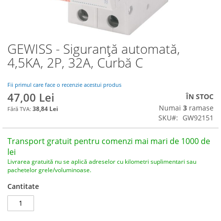
GEWISS - Siguranță automată,
Skip
to
4,5KA, 2P, 32A, Curbă C
the
beginning
of
Fii primul care face o recenzie acestui produs
47,00 Lei
the
ÎN STOC
images
Numai
3
ramase
38,84 Lei
gallery
SKU
GW92151
Transport gratuit pentru comenzi mai mari de 1000 de
lei
Livrarea gratuită nu se aplică adreselor cu kilometri suplimentari sau
pachetelor grele/voluminoase.
Cantitate