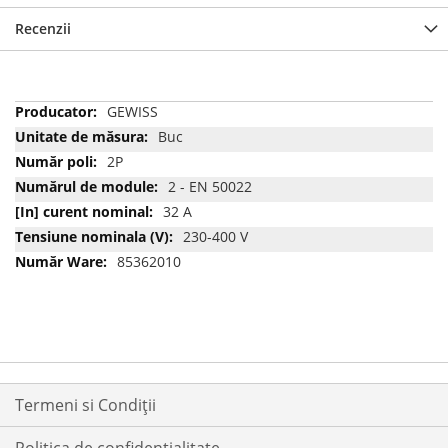
Recenzii
Mai
GEWISS
multe
Buc
informatii
2P
2 - EN 50022
32 A
230-400 V
85362010
Termeni si Condiții