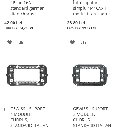
2P+pe 16A
Întrerupător
în
în
standard german
simplu 1P 16AX 1
cos
cos
titan chorus
modul titan chorus
42,00 Lei
23,80 Lei
34,71 Lei
19,67 Lei
ADAUGATI
ADAUGATI
ADAUGATI
ADAUGATI
LA
PENTRU
LA
PENTRU
LISTA
COMPARARE
LISTA
COMPARARE
DE
DE
DORINTE
DORINTE
GEWISS - SUPORT,
GEWISS - SUPORT,
Adauga
Adauga
4 MODULE,
3 MODULE,
în
în
CHORUS,
CHORUS,
cos
cos
STANDARD ITALIAN
STANDARD ITALIAN