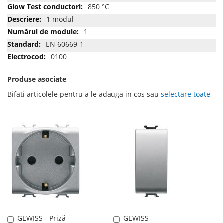
850 °C
1 modul
1
EN 60669-1
0100
Produse asociate
Bifati articolele pentru a le adauga in cos sau
selectare toate
GEWISS - Priză
GEWISS -
Adauga
Adauga