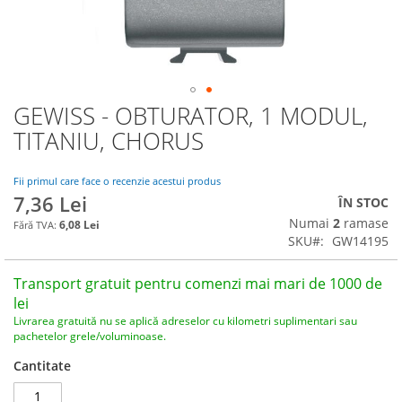
GEWISS - OBTURATOR, 1 MODUL,
Skip
to
TITANIU, CHORUS
the
beginning
of
Fii primul care face o recenzie acestui produs
7,36 Lei
the
ÎN STOC
images
Numai
2
ramase
6,08 Lei
gallery
SKU
GW14195
Transport gratuit pentru comenzi mai mari de 1000 de
lei
Livrarea gratuită nu se aplică adreselor cu kilometri suplimentari sau
pachetelor grele/voluminoase.
Cantitate