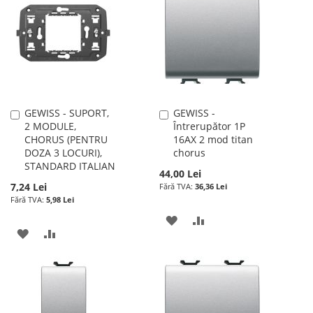
LISTA
COMPARARE
LISTA
COMPARARE
DE
DE
DORINTE
DORINTE
GEWISS - SUPORT,
GEWISS -
Adauga
Adauga
2 MODULE,
Întrerupător 1P
în
în
CHORUS (PENTRU
16AX 2 mod titan
cos
cos
DOZA 3 LOCURI),
chorus
STANDARD ITALIAN
44,00 Lei
7,24 Lei
36,36 Lei
5,98 Lei
ADAUGATI
ADAUGATI
ADAUGATI
ADAUGATI
LA
PENTRU
LA
PENTRU
LISTA
COMPARARE
LISTA
COMPARARE
DE
DE