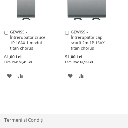
DORINTE
DORINTE
GEWISS -
GEWISS -
Adauga
Adauga
Întrerupător cruce
Întrerupător cap
în
în
1P 16AX 1 modul
scară 2m 1P 16AX
cos
cos
titan chorus
titan chorus
61,00 Lei
51,00 Lei
50,41 Lei
42,15 Lei
ADAUGATI
ADAUGATI
ADAUGATI
ADAUGATI
LA
PENTRU
LA
PENTRU
LISTA
COMPARARE
LISTA
COMPARARE
DE
DE
DORINTE
DORINTE
Termeni si Condiții