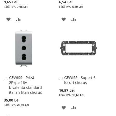
9,65 Lei
6,54 Lei
7,98 Lei
5,40 Lei
ADAUGATI
ADAUGATI
ADAUGATI
ADAUGATI
LA
PENTRU
LA
PENTRU
LISTA
COMPARARE
LISTA
COMPARARE
DE
DE
DORINTE
DORINTE
GEWISS - Priză
GEWISS - Suport 6
Adauga
Adauga
2P+pe 16A
locuri chorus
în
în
bivalenta standard
cos
cos
16,57 Lei
italian titan chorus
13,69 Lei
35,00 Lei
28,93 Lei
ADAUGATI
ADAUGATI