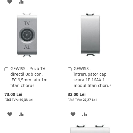
LA
PENTRU
ADAUGATI
ADAUGATI
LISTA
COMPARARE
LA
PENTRU
DE
LISTA
COMPARARE
DORINTE
DE
DORINTE
GEWISS - Priză TV
GEWISS -
Adauga
Adauga
directă 0db con.
Întrerupător cap
în
în
IEC 9,5mm tata 1m
scara 1P 16AX 1
cos
cos
titan chorus
modul titan chorus
73,00 Lei
33,00 Lei
60,33 Lei
27,27 Lei
ADAUGATI
ADAUGATI
ADAUGATI
ADAUGATI
LA
PENTRU
LA
PENTRU