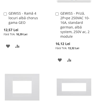
GEWISS - Ramă 4
GEWISS - Priză,
Adauga
Adauga
locuri albă chorus
2P+pe 250VAC 10-
în
în
gama GEO
16A, standard
cos
cos
german, albă
12,57 Lei
system, 250V ac, 2
10,39 Lei
module
16,12 Lei
ADAUGATI
ADAUGATI
13,32 Lei
LA
PENTRU
ADAUGATI
ADAUGATI
LISTA
COMPARARE
LA
PENTRU
DE
LISTA
COMPARARE
DORINTE
DE
DORINTE