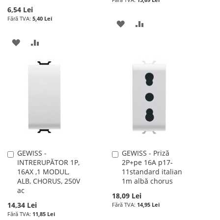
6,54 Lei
5,40 Lei
ADAUGATI
ADAUGATI
LA
PENTRU
ADAUGATI
ADAUGATI
LISTA
COMPARARE
LA
PENTRU
DE
LISTA
COMPARARE
DORINTE
DE
DORINTE
GEWISS -
GEWISS - Priză
Adauga
Adauga
INTRERUPĂTOR 1P,
2P+pe 16A p17-
în
în
16AX ,1 MODUL,
11standard italian
cos
cos
ALB, CHORUS, 250V
1m albă chorus
ac
18,09 Lei
14,34 Lei
14,95 Lei
11,85 Lei