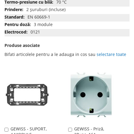
70 °C
2 şuruburi (incluse)
EN 60669-1
3 module
0121
Produse asociate
Bifati articolele pentru a le adauga in cos sau
selectare toate
GEWISS - SUPORT,
GEWISS - Priză,
Adauga
Adauga