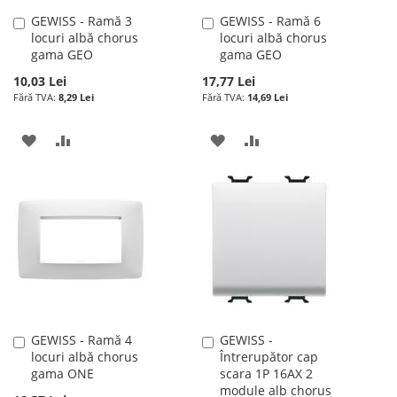
GEWISS - Ramă 3
GEWISS - Ramă 6
Adauga
Adauga
locuri albă chorus
locuri albă chorus
în
în
gama GEO
gama GEO
cos
cos
10,03 Lei
17,77 Lei
8,29 Lei
14,69 Lei
ADAUGATI
ADAUGATI
ADAUGATI
ADAUGATI
LA
PENTRU
LA
PENTRU
LISTA
COMPARARE
LISTA
COMPARARE
DE
DE
DORINTE
DORINTE
GEWISS - Ramă 4
GEWISS -
Adauga
Adauga
locuri albă chorus
Întrerupător cap
în
în
gama ONE
scara 1P 16AX 2
cos
cos
module alb chorus