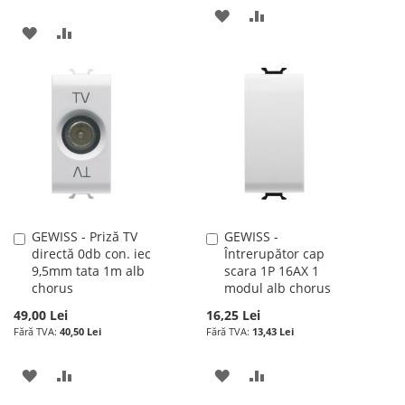
ADAUGATI
ADAUGATI
ADAUGATI
ADAUGATI
LA
PENTRU
LA
PENTRU
LISTA
COMPARARE
LISTA
COMPARARE
DE
DE
DORINTE
DORINTE
GEWISS - Priză TV
GEWISS -
Adauga
Adauga
directă 0db con. iec
Întrerupător cap
în
în
9,5mm tata 1m alb
scara 1P 16AX 1
cos
cos
chorus
modul alb chorus
49,00 Lei
16,25 Lei
40,50 Lei
13,43 Lei
ADAUGATI
ADAUGATI
ADAUGATI
ADAUGATI