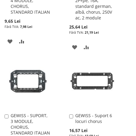
4 MODULE,
2P+pe, 16A,
în
în
CHORUS,
standard german,
cos
cos
STANDARD ITALIAN
albă, chorus, 250V
ac, 2 module
9,65 Lei
25,64 Lei
7,98 Lei
21,19 Lei
ADAUGATI
ADAUGATI
ADAUGATI
ADAUGATI
LA
PENTRU
LA
PENTRU
LISTA
COMPARARE
LISTA
COMPARARE
DE
DE
DORINTE
DORINTE
GEWISS - SUPORT,
GEWISS - Suport 6
Adauga
Adauga
3 MODULE,
locuri chorus
în
în
CHORUS,
cos
cos
16,57 Lei
STANDARD ITALIAN
13,69 Lei