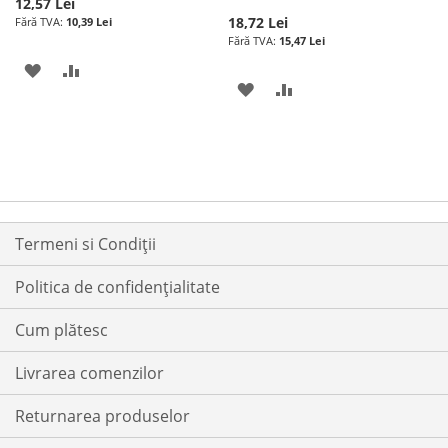
12,57 Lei
18,72 Lei
10,39 Lei
15,47 Lei
ADAUGATI
ADAUGATI
ADAUGATI
ADAUGATI
LA
PENTRU
LA
PENTRU
LISTA
COMPARARE
LISTA
COMPARARE
DE
DE
DORINTE
DORINTE
Termeni si Condiții
Politica de confidențialitate
Cum plătesc
Livrarea comenzilor
Returnarea produselor