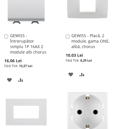
DE
DORINTE
DORINTE
GEWISS -
GEWISS - Placă, 2
Adauga
Adauga
Întrerupător
module, gama ONE,
în
în
simplu 1P 16AX 2
albă, chorus
cos
cos
module alb chorus
10,03 Lei
16,06 Lei
8,29 Lei
13,27 Lei
ADAUGATI
ADAUGATI
ADAUGATI
ADAUGATI
LA
PENTRU
LA
PENTRU
LISTA
COMPARARE
LISTA
COMPARARE
DE
DE
DORINTE
DORINTE