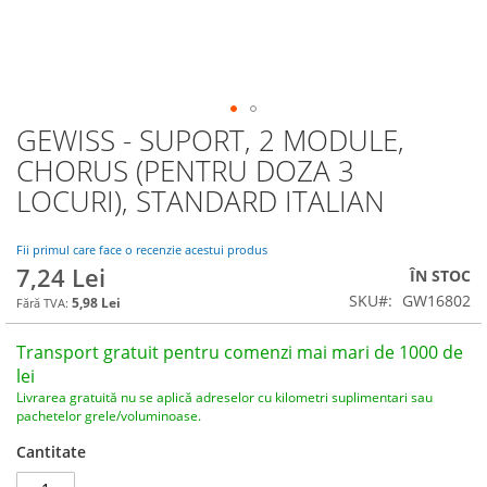
GEWISS - SUPORT, 2 MODULE,
Skip
to
CHORUS (PENTRU DOZA 3
the
LOCURI), STANDARD ITALIAN
beginning
of
the
Fii primul care face o recenzie acestui produs
images
7,24 Lei
ÎN STOC
gallery
SKU
GW16802
5,98 Lei
Transport gratuit pentru comenzi mai mari de 1000 de
lei
Livrarea gratuită nu se aplică adreselor cu kilometri suplimentari sau
pachetelor grele/voluminoase.
Cantitate