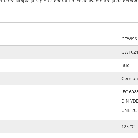
ectuarea simplă şi rapidă a operaţiunilor de asamblare şi de demo
GEWISS
GW1024
Buc
German
IEC 608
DIN VDE
UNE 203
125 °C