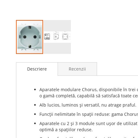
Skip
to
Descriere
Recenzii
the
beginning
of
the
Aparatele modulare Chorus, disponibile în trei 
images
o gamă completă, capabilă să satisfacă toate cer
gallery
Alb lucios, luminos şi versatil, nu atrage praful.
Funcţii nelimitate în spaţii reduse: gama Chorus
Aparatele cu 2 şi 3 module sunt uşor de utiliza
optimă a spaţiilor reduse.