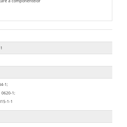
ntare a componentelor
1
84-1;
 0620-1;
15-1-1