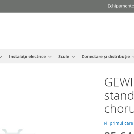
Echipamente e
Instalații electrice
Scule
Conectare și distribuție
GEWIS
stand
choru
Fii primul care