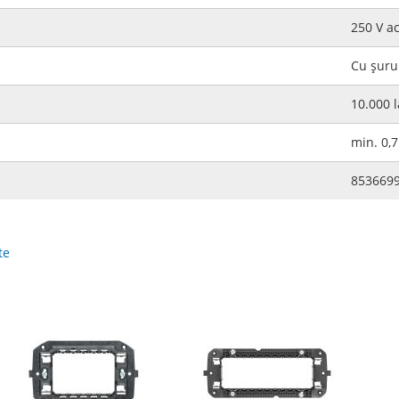
250 V a
Cu şuru
10.000 l
min. 0,7
853669
te