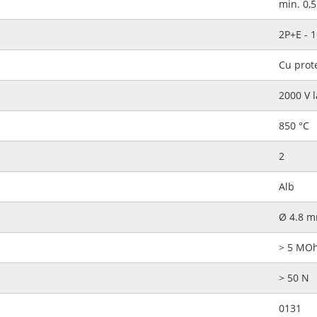
min. 0,5
2P+E - 
Cu prote
2000 V 
850 °C
2
Alb
Ø 4.8 
> 5 MO
> 50 N
0131