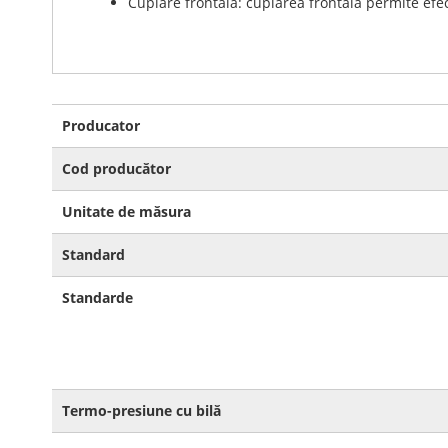
Cuplare frontală: cuplarea frontală permite ef
Mai
Producator
multe
informatii
Cod producător
Unitate de măsura
Standard
Standarde
Termo-presiune cu bilă