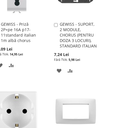
GEWISS - Priză
GEWISS - SUPORT,
Adauga
Adauga
2P+pe 16A p17-
2 MODULE,
în
în
11standard italian
CHORUS (PENTRU
cos
cos
1m albă chorus
DOZA 3 LOCURI),
STANDARD ITALIAN
,09 Lei
7,24 Lei
14,95 Lei
5,98 Lei
ADAUGATI
ADAUGATI
ADAUGATI
ADAUGATI
LA
PENTRU
LA
PENTRU
LISTA
COMPARARE
LISTA
COMPARARE
DE
DE
DORINTE
DORINTE