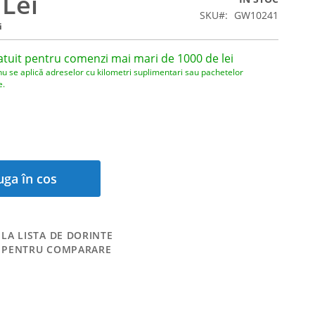
 Lei
SKU
GW10241
i
atuit pentru comenzi mai mari de 1000 de lei
nu se aplică adreselor cu kilometri suplimentari sau pachetelor
e.
ga în cos
LA LISTA DE DORINTE
 PENTRU COMPARARE