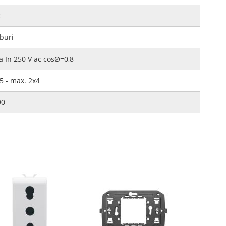
c
buri
a In 250 V ac cosØ=0,8
5 - max. 2x4
90