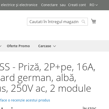
Limba
lectrice și electronice
Conectare
Creati cont
RO
Cosul 
Cautare
Cautare
Oferte Promo
Carcase
S - Priză, 2P+pe, 16A,
ard german, albă,
s, 250V ac, 2 module
 face o recenzie acestui produs
ÎN STOC