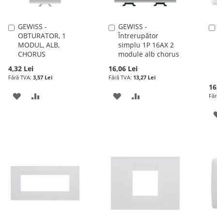
GEWISS -
GEWISS -
Adauga
Adauga
OBTURATOR, 1
Întrerupător
în
în
MODUL, ALB,
simplu 1P 16AX 2
cos
cos
CHORUS
module alb chorus
4,32 Lei
16,06 Lei
3,57 Lei
13,27 Lei
16
ADAUGATI
ADAUGATI
ADAUGATI
ADAUGATI
LA
PENTRU
LA
PENTRU
LISTA
COMPARARE
LISTA
COMPARARE
DE
DE
DORINTE
DORINTE