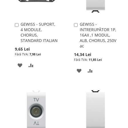
GEWISS - SUPORT,
GEWISS -
Adauga
Adauga
4 MODULE,
INTRERUPĂTOR 1P,
în
în
CHORUS,
16AX ,1 MODUL,
cos
cos
STANDARD ITALIAN
ALB, CHORUS, 250V
ac
9,65 Lei
14,34 Lei
7,98 Lei
11,85 Lei
ADAUGATI
ADAUGATI
ADAUGATI
ADAUGATI
LA
PENTRU
LA
PENTRU
LISTA
COMPARARE
LISTA
COMPARARE
DE
DE
DORINTE
DORINTE