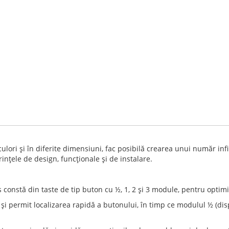
culori şi în diferite dimensiuni, fac posibilă crearea unui număr i
inţele de design, funcţionale şi de instalare.
 constă din taste de tip buton cu ½, 1, 2 şi 3 module, pentru optimi
t şi permit localizarea rapidă a butonului, în timp ce modulul ½ (di