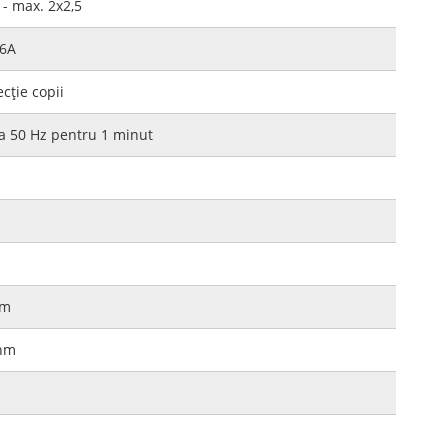
 - max. 2x2,5
16A
cţie copii
la 50 Hz pentru 1 minut
mm
hm