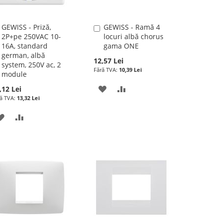
GEWISS - Priză,
GEWISS - Ramă 4
Adauga
Adauga
2P+pe 250VAC 10-
locuri albă chorus
în
în
16A, standard
gama ONE
cos
cos
german, albă
12,57 Lei
system, 250V ac, 2
10,39 Lei
module
ADAUGATI
ADAUGATI
,12 Lei
13,32 Lei
LA
PENTRU
ADAUGATI
ADAUGATI
LISTA
COMPARARE
LA
PENTRU
DE
LISTA
COMPARARE
DORINTE
DE
DORINTE