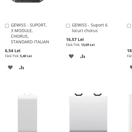
GEWISS - SUPORT,
GEWISS - Suport 6
Adauga
Adauga
3 MODULE,
locuri chorus
în
în
CHORUS,
cos
cos
16,57 Lei
STANDARD ITALIAN
13,69 Lei
6,54 Lei
18
ADAUGATI
ADAUGATI
5,40 Lei
LA
PENTRU
ADAUGATI
ADAUGATI
LISTA
COMPARARE
LA
PENTRU
DE
LISTA
COMPARARE
DORINTE
DE
DORINTE