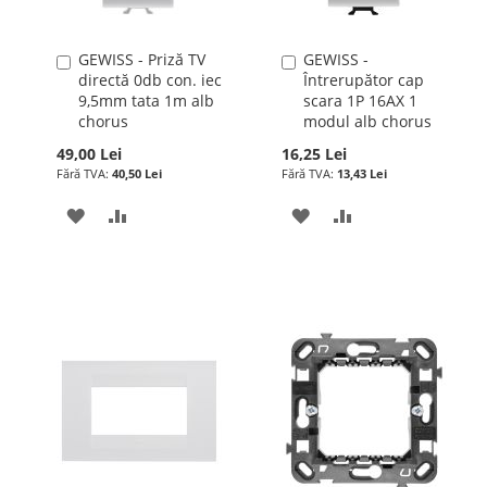
GEWISS - Priză TV
GEWISS -
Adauga
Adauga
directă 0db con. iec
Întrerupător cap
în
în
9,5mm tata 1m alb
scara 1P 16AX 1
cos
cos
chorus
modul alb chorus
49,00 Lei
16,25 Lei
40,50 Lei
13,43 Lei
ADAUGATI
ADAUGATI
ADAUGATI
ADAUGATI
LA
PENTRU
LA
PENTRU
LISTA
COMPARARE
LISTA
COMPARARE
DE
DE
DORINTE
DORINTE