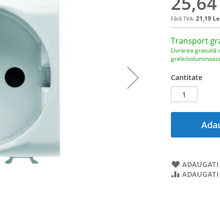
25,64
21,19 Le
Transport gr
Livrarea gratuită 
grele/voluminoas
Cantitate
Adau
ADAUGATI 
ADAUGATI