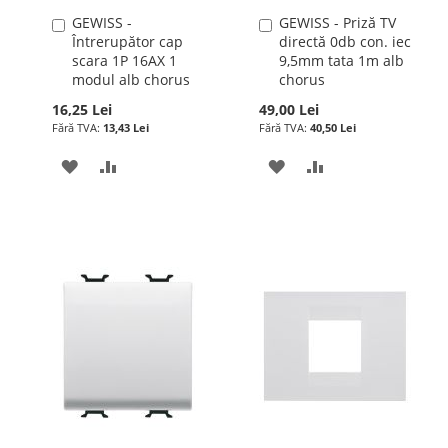
GEWISS -
GEWISS - Priză TV
Adauga
Adauga
Întrerupător cap
directă 0db con. iec
în
în
scara 1P 16AX 1
9,5mm tata 1m alb
cos
cos
modul alb chorus
chorus
16,25 Lei
49,00 Lei
13,43 Lei
40,50 Lei
ADAUGATI
ADAUGATI
ADAUGATI
ADAUGATI
LA
PENTRU
LA
PENTRU
LISTA
COMPARARE
LISTA
COMPARARE
DE
DE
DORINTE
DORINTE