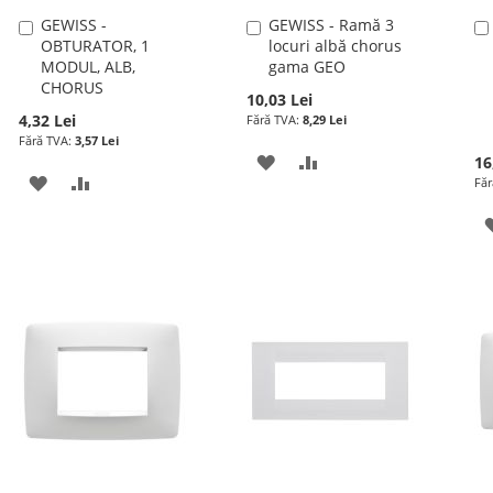
GEWISS -
GEWISS - Ramă 3
Adauga
Adauga
OBTURATOR, 1
locuri albă chorus
în
în
MODUL, ALB,
gama GEO
cos
cos
CHORUS
10,03 Lei
4,32 Lei
8,29 Lei
3,57 Lei
ADAUGATI
ADAUGATI
16
ADAUGATI
ADAUGATI
LA
PENTRU
LA
PENTRU
LISTA
COMPARARE
LISTA
COMPARARE
DE
DE
DORINTE
DORINTE