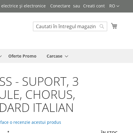
Limba
lectrice și electronice
Conectare
Creati cont
RO
Cosul 
Cautare
Cautare
Oferte Promo
Carcase
SS - SUPORT, 3
LE, CHORUS,
DARD ITALIAN
 face o recenzie acestui produs
ÎN STOC