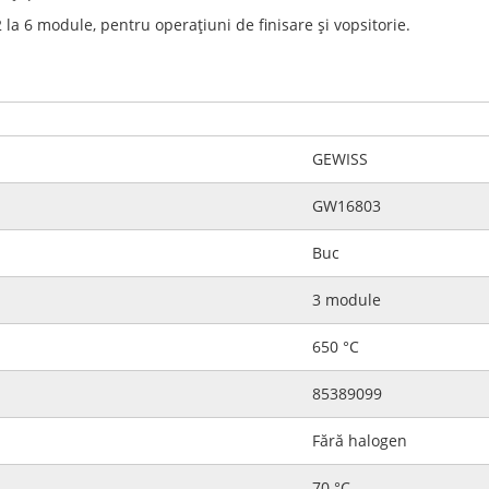
la 6 module, pentru operaţiuni de finisare şi vopsitorie.
GEWISS
GW16803
Buc
3 module
650 °C
85389099
Fără halogen
70 °C