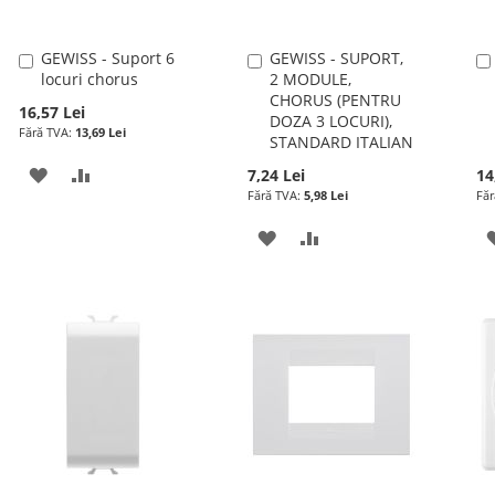
GEWISS - Suport 6
GEWISS - SUPORT,
Adauga
Adauga
locuri chorus
2 MODULE,
în
în
CHORUS (PENTRU
cos
cos
16,57 Lei
DOZA 3 LOCURI),
13,69 Lei
STANDARD ITALIAN
ADAUGATI
ADAUGATI
7,24 Lei
14
5,98 Lei
LA
PENTRU
ADAUGATI
ADAUGATI
LISTA
COMPARARE
LA
PENTRU
DE
LISTA
COMPARARE
DORINTE
DE
DORINTE