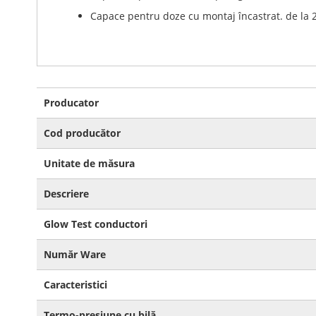
Capace pentru doze cu montaj încastrat. de la 2 
Mai
Producator
multe
informatii
Cod producător
Unitate de măsura
Descriere
Glow Test conductori
Număr Ware
Caracteristici
Termo-presiune cu bilă