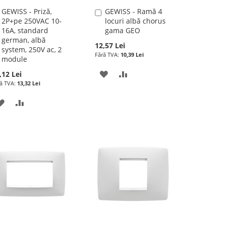
GEWISS - Priză,
GEWISS - Ramă 4
Adauga
Adauga
2P+pe 250VAC 10-
locuri albă chorus
în
în
16A, standard
gama GEO
cos
cos
german, albă
12,57 Lei
system, 250V ac, 2
10,39 Lei
module
ADAUGATI
ADAUGATI
,12 Lei
13,32 Lei
LA
PENTRU
ADAUGATI
ADAUGATI
LISTA
COMPARARE
LA
PENTRU
DE
LISTA
COMPARARE
DORINTE
DE
DORINTE