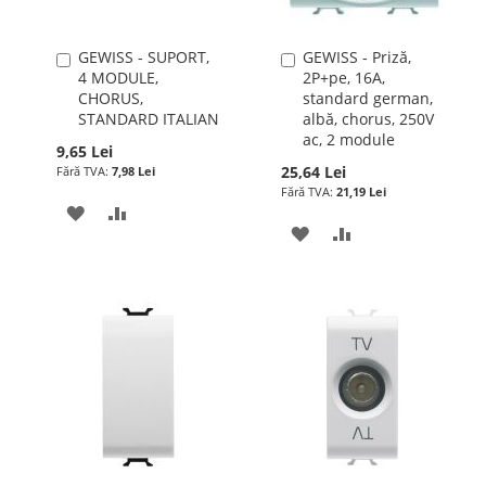
GEWISS - SUPORT,
GEWISS - Priză,
Adauga
Adauga
4 MODULE,
2P+pe, 16A,
în
în
CHORUS,
standard german,
cos
cos
STANDARD ITALIAN
albă, chorus, 250V
ac, 2 module
9,65 Lei
25,64 Lei
7,98 Lei
21,19 Lei
ADAUGATI
ADAUGATI
ADAUGATI
ADAUGATI
LA
PENTRU
LA
PENTRU
LISTA
COMPARARE
LISTA
COMPARARE
DE
DE
DORINTE
DORINTE