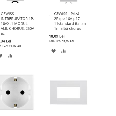
GEWISS -
GEWISS - Priză
Adauga
Adauga
INTRERUPĂTOR 1P,
2P+pe 16A p17-
în
în
16AX ,1 MODUL,
11standard italian
cos
cos
ALB, CHORUS, 250V
1m albă chorus
ac
18,09 Lei
,34 Lei
14,95 Lei
11,85 Lei
ADAUGATI
ADAUGATI
ADAUGATI
ADAUGATI
LA
PENTRU
LA
PENTRU
LISTA
COMPARARE
LISTA
COMPARARE
DE
DE
DORINTE
DORINTE