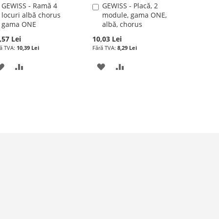
GEWISS - Ramă 4
GEWISS - Placă, 2
Adauga
Adauga
locuri albă chorus
module, gama ONE,
în
în
gama ONE
albă, chorus
cos
cos
,57 Lei
10,03 Lei
10,39 Lei
8,29 Lei
ADAUGATI
ADAUGATI
ADAUGATI
ADAUGATI
LA
PENTRU
LA
PENTRU
LISTA
COMPARARE
LISTA
COMPARARE
DE
DE
DORINTE
DORINTE