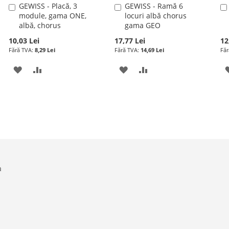
GEWISS - Placă, 3
GEWISS - Ramă 6
Adauga
Adauga
module, gama ONE,
locuri albă chorus
în
în
albă, chorus
gama GEO
cos
cos
10,03 Lei
17,77 Lei
12
8,29 Lei
14,69 Lei
ADAUGATI
ADAUGATI
ADAUGATI
ADAUGATI
LA
PENTRU
LA
PENTRU
LISTA
COMPARARE
LISTA
COMPARARE
DE
DE
DORINTE
DORINTE
a