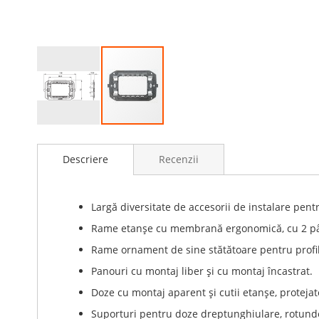
Skip
to
Descriere
Recenzii
the
beginning
of
the
Largă diversitate de accesorii de instalare pe
images
Rame etanşe cu membrană ergonomică, cu 2 pâ
gallery
Rame ornament de sine stătătoare pentru profil
Panouri cu montaj liber şi cu montaj încastrat.
Doze cu montaj aparent şi cutii etanşe, protejat
Suporturi pentru doze dreptunghiulare, rotunde