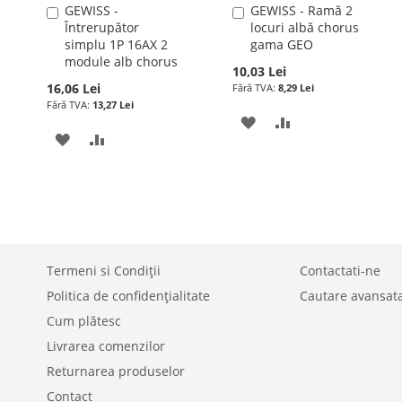
GEWISS -
GEWISS - Ramă 2
Adauga
Adauga
Întrerupător
locuri albă chorus
în
în
simplu 1P 16AX 2
gama GEO
cos
cos
module alb chorus
10,03 Lei
16,06 Lei
8,29 Lei
13,27 Lei
ADAUGATI
ADAUGATI
ADAUGATI
ADAUGATI
LA
PENTRU
LA
PENTRU
LISTA
COMPARARE
LISTA
COMPARARE
DE
DE
DORINTE
DORINTE
Termeni si Condiții
Contactati-ne
Politica de confidențialitate
Cautare avansat
Cum plătesc
Livrarea comenzilor
Returnarea produselor
Contact