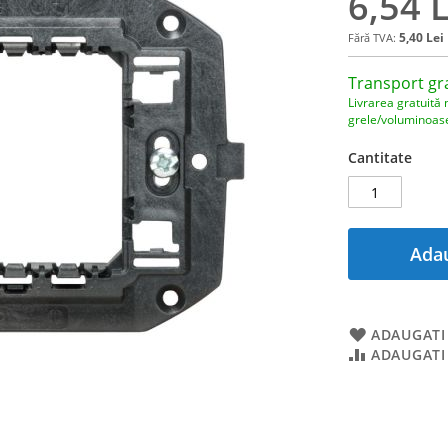
6,54 L
5,40 Lei
Transport gr
Livrarea gratuită 
grele/voluminoas
Cantitate
Adau
ADAUGATI 
ADAUGATI