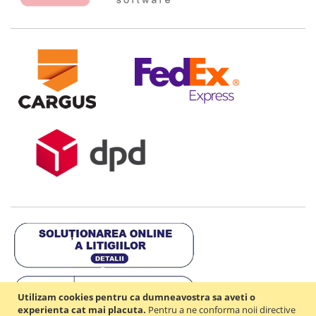
Utilizam cookies pentru ca dumneavostra sa aveti o
experienta cat mai placuta.
Pentru a ne conforma noii directive