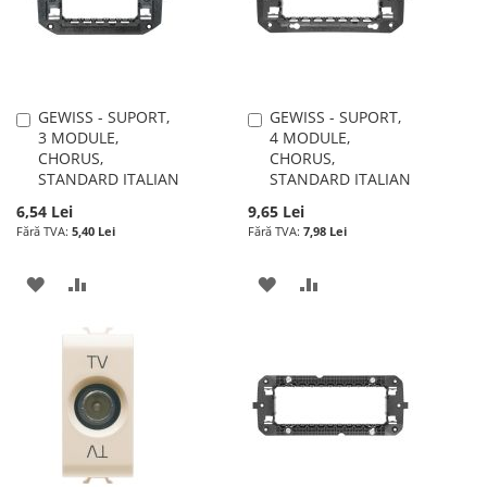
DORINTE
DORINTE
GEWISS - SUPORT,
GEWISS - SUPORT,
Adauga
Adauga
3 MODULE,
4 MODULE,
în
în
CHORUS,
CHORUS,
cos
cos
STANDARD ITALIAN
STANDARD ITALIAN
6,54 Lei
9,65 Lei
5,40 Lei
7,98 Lei
ADAUGATI
ADAUGATI
ADAUGATI
ADAUGATI
LA
PENTRU
LA
PENTRU
LISTA
COMPARARE
LISTA
COMPARARE
DE
DE
DORINTE
DORINTE