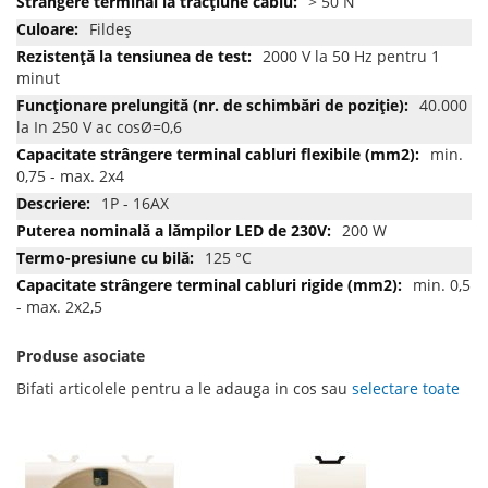
> 50 N
Fildeş
2000 V la 50 Hz pentru 1
minut
40.000
la In 250 V ac cosØ=0,6
min.
0,75 - max. 2x4
1P - 16AX
200 W
125 °C
min. 0,5
- max. 2x2,5
Produse asociate
Bifati articolele pentru a le adauga in cos sau
selectare toate