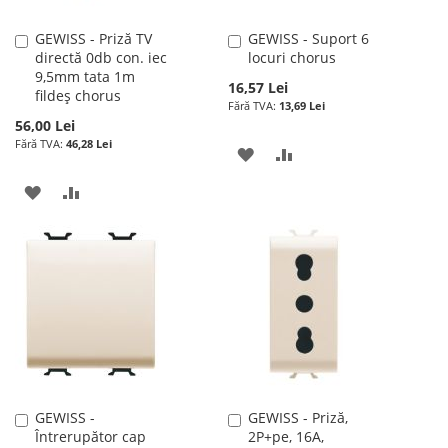
GEWISS - Priză TV
GEWISS - Suport 6
Adauga
Adauga
directă 0db con. iec
locuri chorus
în
în
9,5mm tata 1m
cos
cos
16,57 Lei
fildeș chorus
13,69 Lei
56,00 Lei
46,28 Lei
ADAUGATI
ADAUGATI
LA
PENTRU
ADAUGATI
ADAUGATI
LISTA
COMPARARE
LA
PENTRU
DE
LISTA
COMPARARE
DORINTE
DE
DORINTE
GEWISS -
GEWISS - Priză,
Adauga
Adauga
Întrerupător cap
2P+pe, 16A,
în
în