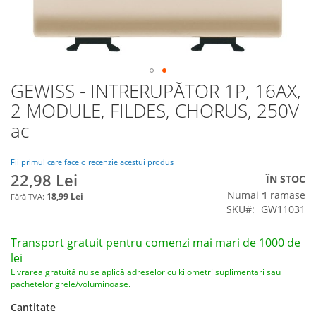
GEWISS - INTRERUPĂTOR 1P, 16AX,
Skip
to
2 MODULE, FILDES, CHORUS, 250V
the
ac
beginning
of
the
Fii primul care face o recenzie acestui produs
images
22,98 Lei
ÎN STOC
gallery
Numai
1
ramase
18,99 Lei
SKU
GW11031
Transport gratuit pentru comenzi mai mari de 1000 de
lei
Livrarea gratuită nu se aplică adreselor cu kilometri suplimentari sau
pachetelor grele/voluminoase.
Cantitate