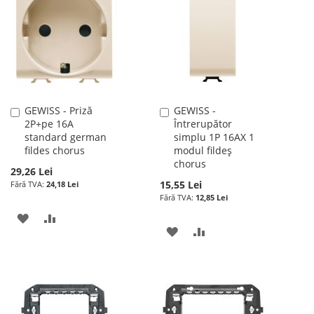
GEWISS - Priză
GEWISS -
Adauga
Adauga
2P+pe 16A
Întrerupător
în
în
standard german
simplu 1P 16AX 1
cos
cos
fildes chorus
modul fildeș
chorus
29,26 Lei
15,55 Lei
24,18 Lei
12,85 Lei
ADAUGATI
ADAUGATI
ADAUGATI
ADAUGATI
LA
PENTRU
LA
PENTRU
LISTA
COMPARARE
LISTA
COMPARARE
DE
DE