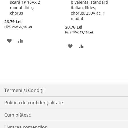
scară 1P 16AX 2
bivalenta, standard
cos
cos
modul fildeș
italian, fildeș,
chorus
chorus, 250V ac, 1
modul
26,79 Lei
20,76 Lei
22,14 Lei
17,16 Lei
ADAUGATI
ADAUGATI
ADAUGATI
ADAUGATI
LA
PENTRU
LA
PENTRU
LISTA
COMPARARE
LISTA
COMPARARE
DE
DE
DORINTE
DORINTE
Termeni si Condiții
Politica de confidențialitate
Cum plătesc
Livrarea comenzilor