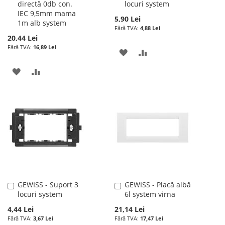
directă 0db con.
locuri system
în
în
IEC 9,5mm mama
cos
cos
5,90 Lei
1m alb system
4,88 Lei
20,44 Lei
16,89 Lei
ADAUGATI
ADAUGATI
LA
PENTRU
ADAUGATI
ADAUGATI
LISTA
COMPARARE
LA
PENTRU
DE
LISTA
COMPARARE
DORINTE
DE
DORINTE
GEWISS - Suport 3
GEWISS - Placă albă
Adauga
Adauga
locuri system
6l system virna
în
în
cos
cos
4,44 Lei
21,14 Lei
3,67 Lei
17,47 Lei