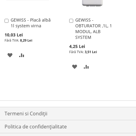
GEWISS - Placă albă
GEWISS -
Adauga
Adauga
1l system virna
OBTURATOR ,1L, 1
în
în
MODUL, ALB
cos
cos
10,03 Lei
SYSTEM
8,29 Lei
4,25 Lei
3,51 Lei
ADAUGATI
ADAUGATI
LA
PENTRU
ADAUGATI
ADAUGATI
LISTA
COMPARARE
LA
PENTRU
DE
LISTA
COMPARARE
DORINTE
DE
DORINTE
Termeni si Condiții
Politica de confidențialitate