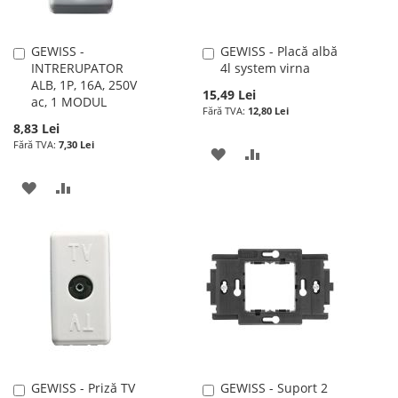
GEWISS -
GEWISS - Placă albă
Adauga
Adauga
INTRERUPATOR
4l system virna
în
în
ALB, 1P, 16A, 250V
cos
cos
15,49 Lei
ac, 1 MODUL
12,80 Lei
8,83 Lei
7,30 Lei
ADAUGATI
ADAUGATI
LA
PENTRU
ADAUGATI
ADAUGATI
LISTA
COMPARARE
LA
PENTRU
DE
LISTA
COMPARARE
DORINTE
DE
DORINTE
GEWISS - Priză TV
GEWISS - Suport 2
Adauga
Adauga