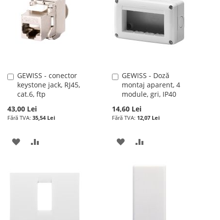
DE
DE
DORINTE
DORINTE
GEWISS - conector
GEWISS - Doză
Adauga
Adauga
keystone jack, RJ45,
montaj aparent, 4
în
în
cat.6, ftp
module, gri, IP40
cos
cos
43,00 Lei
14,60 Lei
35,54 Lei
12,07 Lei
ADAUGATI
ADAUGATI
ADAUGATI
ADAUGATI
LA
PENTRU
LA
PENTRU
LISTA
COMPARARE
LISTA
COMPARARE
DE
DE
DORINTE
DORINTE