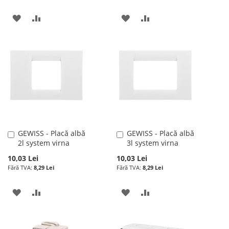
ADAUGATI
ADAUGATI
ADAUGATI
ADAUGATI
LA
PENTRU
LA
PENTRU
LISTA
COMPARARE
LISTA
COMPARARE
DE
DE
DORINTE
DORINTE
GEWISS - Placă albă
GEWISS - Placă albă
Adauga
Adauga
2l system virna
3l system virna
în
în
cos
cos
10,03 Lei
10,03 Lei
8,29 Lei
8,29 Lei
ADAUGATI
ADAUGATI
ADAUGATI
ADAUGATI
LA
PENTRU
LA
PENTRU
LISTA
COMPARARE
LISTA
COMPARARE