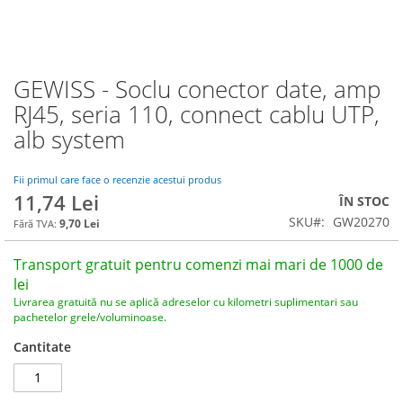
GEWISS - Soclu conector date, amp
Skip
to
RJ45, seria 110, connect cablu UTP,
the
alb system
beginning
of
the
Fii primul care face o recenzie acestui produs
images
11,74 Lei
ÎN STOC
gallery
SKU
GW20270
9,70 Lei
Transport gratuit pentru comenzi mai mari de 1000 de
lei
Livrarea gratuită nu se aplică adreselor cu kilometri suplimentari sau
pachetelor grele/voluminoase.
Cantitate