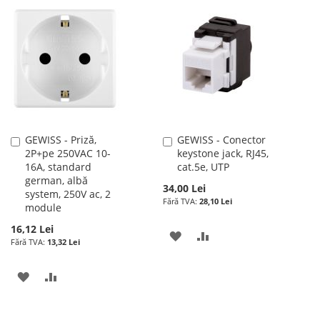
GEWISS - Priză,
GEWISS - Conector
Adauga
Adauga
2P+pe 250VAC 10-
keystone jack, RJ45,
în
în
16A, standard
cat.5e, UTP
cos
cos
german, albă
34,00 Lei
system, 250V ac, 2
28,10 Lei
module
16,12 Lei
ADAUGATI
ADAUGATI
13,32 Lei
LA
PENTRU
ADAUGATI
ADAUGATI
LISTA
COMPARARE
LA
PENTRU
DE