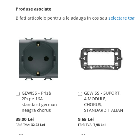
Produse asociate
Bifati articolele pentru a le adauga in cos sau
selectare toa
GEWISS - Priză
GEWISS - SUPORT,
Adauga
Adauga
2P+pe 16A
4 MODULE,
în
în
standard german
CHORUS,
cos
cos
neagră chorus
STANDARD ITALIAN
39,00 Lei
9,65 Lei
32,23 Lei
7,98 Lei