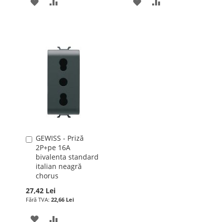
ADAUGATI
ADAUGATI
ADAUGATI
ADAUGATI
LA
PENTRU
LA
PENTRU
LISTA
COMPARARE
LISTA
COMPARARE
DE
DE
DORINTE
DORINTE
GEWISS - Priză
Adauga
2P+pe 16A
în
bivalenta standard
cos
italian neagră
chorus
27,42 Lei
22,66 Lei
ADAUGATI
ADAUGATI