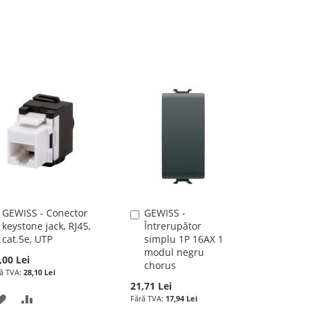
GEWISS - Conector
GEWISS -
Adauga
Adauga
keystone jack, RJ45,
Întrerupător
în
în
cat.5e, UTP
simplu 1P 16AX 1
cos
cos
modul negru
,00 Lei
chorus
28,10 Lei
21,71 Lei
ADAUGATI
ADAUGATI
17,94 Lei