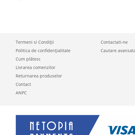
LA
PENTRU
LISTA
COMPARARE
DE
DORINTE
Termeni si Condiții
Contactati-ne
Politica de confidențialitate
Cautare avansat
Cum plătesc
Livrarea comenzilor
Returnarea produselor
Contact
ANPC