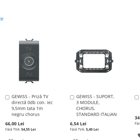
te
GEWISS - Priză TV
GEWISS - SUPORT,
Adauga
Adauga
directă 0db con. iec
3 MODULE,
în
în
9,5mm tata 1m
CHORUS,
cos
cos
negru chorus
STANDARD ITALIAN
34
66,00 Lei
6,54 Lei
54,55 Lei
5,40 Lei