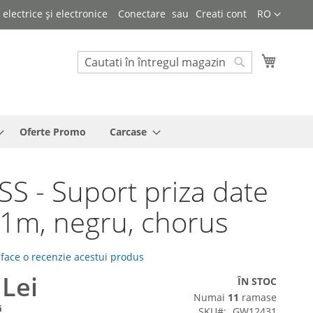
Limba
lectrice și electronice
Conectare
Creati cont
RO
Cosul 
Cautare
Cautare
Oferte Promo
Carcase
S - Suport priza date
 1m, negru, chorus
 face o recenzie acestui produs
 Lei
ÎN STOC
Numai
11
ramase
i
SKU
GW12431