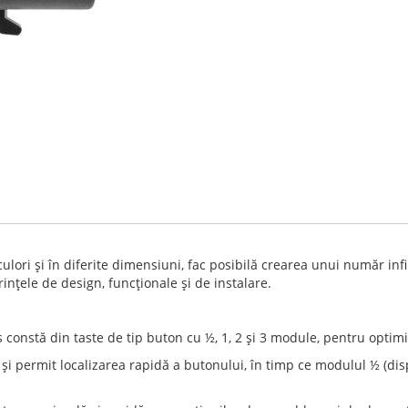
culori şi în diferite dimensiuni, fac posibilă crearea unui număr i
inţele de design, funcţionale şi de instalare.
 constă din taste de tip buton cu ½, 1, 2 şi 3 module, pentru optimi
t şi permit localizarea rapidă a butonului, în timp ce modulul ½ (di