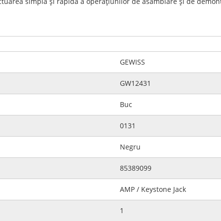
ectuarea simplă şi rapidă a operaţiunilor de asamblare şi de demo
GEWISS
GW12431
Buc
0131
Negru
85389099
AMP / Keystone Jack
1