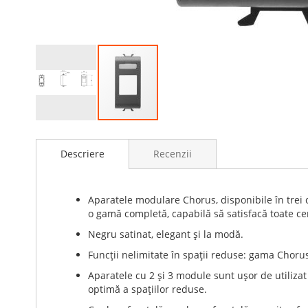
Skip
to
Descriere
Recenzii
the
beginning
of
the
Aparatele modulare Chorus, disponibile în trei 
images
o gamă completă, capabilă să satisfacă toate cer
gallery
Negru satinat, elegant şi la modă.
Funcţii nelimitate în spaţii reduse: gama Chorus
Aparatele cu 2 şi 3 module sunt uşor de utiliza
optimă a spaţiilor reduse.