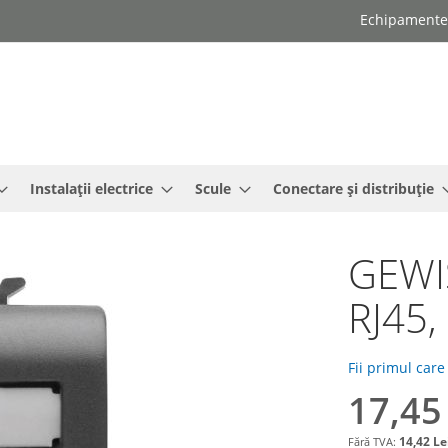
Echipamente e
Instalații electrice
Scule
Conectare și distribuție
GEWIS
RJ45,
Fii primul care
17,45
14,42 Le