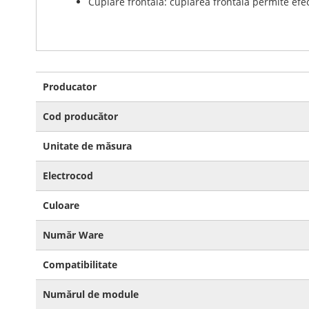
Cuplare frontală: cuplarea frontală permite ef
Mai
Producator
multe
informatii
Cod producător
Unitate de măsura
Electrocod
Culoare
Număr Ware
Compatibilitate
Numărul de module