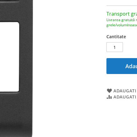
Transport gr
Livrarea gratuită 
grele/voluminoas
Cantitate
Adau
ADAUGATI 
ADAUGATI