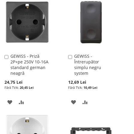
GEWISS - Priză
GEWISS -
Adauga
Adauga
2P+pe 250V 10-16A
Întrerupător
în
în
standard german
simplu negru
cos
cos
neagră
system
24,75 Lei
12,69 Lei
20,45 Lei
10,49 Lei
ADAUGATI
ADAUGATI
ADAUGATI
ADAUGATI
LA
PENTRU
LA
PENTRU
LISTA
COMPARARE
LISTA
COMPARARE
DE
DE