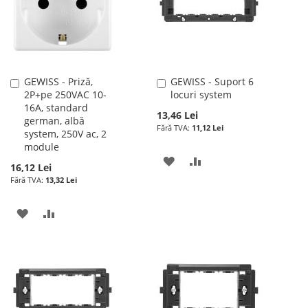
DORINTE
DORINTE
GEWISS - Priză,
GEWISS - Suport 6
Adauga
Adauga
2P+pe 250VAC 10-
locuri system
în
în
16A, standard
cos
cos
13,46 Lei
german, albă
11,12 Lei
system, 250V ac, 2
module
ADAUGATI
ADAUGATI
16,12 Lei
13,32 Lei
LA
PENTRU
LISTA
COMPARARE
ADAUGATI
ADAUGATI
DE
LA
PENTRU
DORINTE
LISTA
COMPARARE
DE