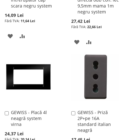
în
în
scara negru system
9,5mm mama 1m
cos
cos
negru system
14,09 Lei
27,42 Lei
11,64 Lei
22,66 Lei
ADAUGATI
ADAUGATI
ADAUGATI
ADAUGATI
LA
PENTRU
LA
PENTRU
LISTA
COMPARARE
LISTA
COMPARARE
DE
DE
DORINTE
DORINTE
GEWISS - Placă 4l
GEWISS - Priză
Adauga
Adauga
neagră system
2P+pe 16A
în
în
virna
standard italian
cos
cos
neagră
24,37 Lei
17,45 Lei
20,14 Lei