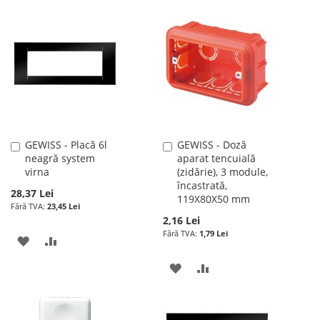
LA
PENTRU
LISTA
COMPARARE
LISTA
COMPARARE
DE
DE
DORINTE
DORINTE
GEWISS - Placă 6l
GEWISS - Doză
Adauga
Adauga
neagră system
aparat tencuială
în
în
virna
(zidărie), 3 module,
cos
cos
încastrată,
28,37 Lei
119X80X50 mm
23,45 Lei
2,16 Lei
1,79 Lei
ADAUGATI
ADAUGATI
LA
PENTRU
ADAUGATI
ADAUGATI
LISTA
COMPARARE
LA
PENTRU
DE
LISTA
COMPARARE