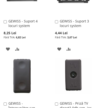
DORINTE
GEWISS - Suport 4
GEWISS - Suport 3
Adauga
Adauga
locuri system
locuri system
în
în
cos
cos
8,25 Lei
4,44 Lei
6,82 Lei
3,67 Lei
ADAUGATI
ADAUGATI
ADAUGATI
ADAUGATI
LA
PENTRU
LA
PENTRU
LISTA
COMPARARE
LISTA
COMPARARE
DE
DE
DORINTE
DORINTE
GEWISS -
GEWISS - Priză TV
Adauga
Adauga
Întrerupător cap
directă 0db con. iec