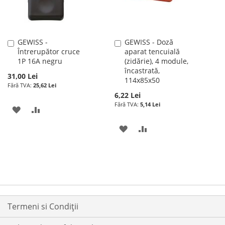
GEWISS -
GEWISS - Doză
Adauga
Adauga
Întrerupător cruce
aparat tencuială
în
în
1P 16A negru
(zidărie), 4 module,
cos
cos
încastrată,
31,00 Lei
114x85x50
25,62 Lei
6,22 Lei
5,14 Lei
ADAUGATI
ADAUGATI
LA
PENTRU
ADAUGATI
ADAUGATI
LISTA
COMPARARE
LA
PENTRU
DE
LISTA
COMPARARE
DORINTE
DE
DORINTE
Termeni si Condiții