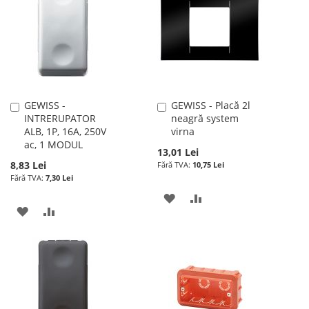
DORINTE
DE
DORINTE
GEWISS -
GEWISS - Placă 2l
Adauga
Adauga
INTRERUPATOR
neagră system
în
în
ALB, 1P, 16A, 250V
virna
cos
cos
ac, 1 MODUL
13,01 Lei
8,83 Lei
10,75 Lei
7,30 Lei
ADAUGATI
ADAUGATI
ADAUGATI
ADAUGATI
LA
PENTRU
LA
PENTRU
LISTA
COMPARARE
LISTA
COMPARARE
DE
DE
DORINTE
DORINTE