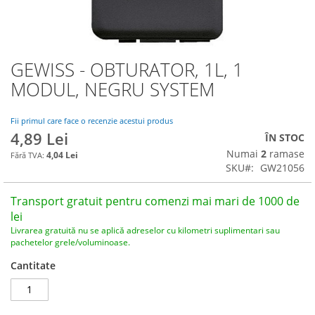
GEWISS - OBTURATOR, 1L, 1
Skip
to
MODUL, NEGRU SYSTEM
the
beginning
of
Fii primul care face o recenzie acestui produs
4,89 Lei
the
ÎN STOC
images
Numai
2
ramase
4,04 Lei
gallery
SKU
GW21056
Transport gratuit pentru comenzi mai mari de 1000 de
lei
Livrarea gratuită nu se aplică adreselor cu kilometri suplimentari sau
pachetelor grele/voluminoase.
Cantitate