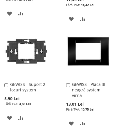
14,42 Lei
ADAUGATI
ADAUGATI
ADAUGATI
ADAUGATI
LA
PENTRU
LA
PENTRU
LISTA
COMPARARE
LISTA
COMPARARE
DE
DE
DORINTE
DORINTE
GEWISS - Suport 2
GEWISS - Placă 3l
Adauga
Adauga
locuri system
neagră system
în
în
virna
cos
cos
5,90 Lei
13,01 Lei
4,88 Lei
10,75 Lei
ADAUGATI
ADAUGATI
ADAUGATI
ADAUGATI
LA
PENTRU