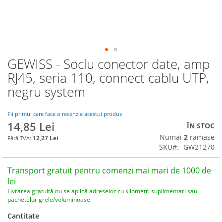
GEWISS - Soclu conector date, amp
Skip
to
RJ45, seria 110, connect cablu UTP,
the
negru system
beginning
of
the
Fii primul care face o recenzie acestui produs
images
14,85 Lei
ÎN STOC
gallery
Numai
2
ramase
12,27 Lei
SKU
GW21270
Transport gratuit pentru comenzi mai mari de 1000 de
lei
Livrarea gratuită nu se aplică adreselor cu kilometri suplimentari sau
pachetelor grele/voluminoase.
Cantitate