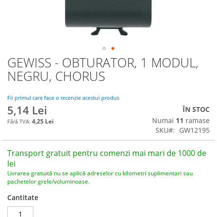
GEWISS - OBTURATOR, 1 MODUL,
Skip
to
NEGRU, CHORUS
the
beginning
of
Fii primul care face o recenzie acestui produs
5,14 Lei
the
ÎN STOC
images
Numai
11
ramase
4,25 Lei
gallery
SKU
GW12195
Transport gratuit pentru comenzi mai mari de 1000 de
lei
Livrarea gratuită nu se aplică adreselor cu kilometri suplimentari sau
pachetelor grele/voluminoase.
Cantitate