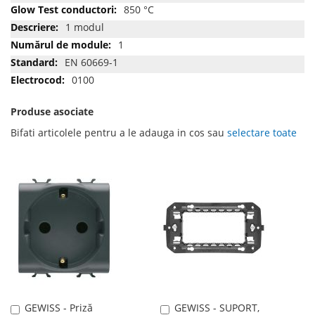
850 °C
1 modul
1
EN 60669-1
0100
Produse asociate
Bifati articolele pentru a le adauga in cos sau
selectare toate
GEWISS - Priză
GEWISS - SUPORT,
Adauga
Adauga