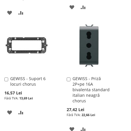
ADAUGATI
ADAUGATI
ADAUGATI
ADAUGATI
LA
PENTRU
LA
PENTRU
LISTA
COMPARARE
LISTA
COMPARARE
DE
DE
DORINTE
DORINTE
GEWISS - Suport 6
GEWISS - Priză
Adauga
Adauga
locuri chorus
2P+pe 16A
în
în
bivalenta standard
cos
cos
16,57 Lei
italian neagră
13,69 Lei
chorus
27,42 Lei
ADAUGATI
ADAUGATI
22,66 Lei
LA
PENTRU
ADAUGATI
ADAUGATI