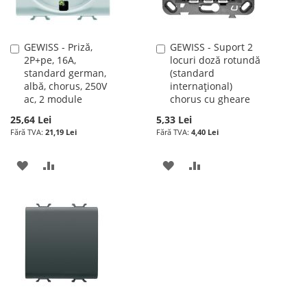
GEWISS - Priză,
GEWISS - Suport 2
Adauga
Adauga
2P+pe, 16A,
locuri doză rotundă
în
în
standard german,
(standard
cos
cos
albă, chorus, 250V
internațional)
ac, 2 module
chorus cu gheare
25,64 Lei
5,33 Lei
21,19 Lei
4,40 Lei
ADAUGATI
ADAUGATI
ADAUGATI
ADAUGATI
LA
PENTRU
LA
PENTRU
LISTA
COMPARARE
LISTA
COMPARARE
DE
DE
DORINTE
DORINTE