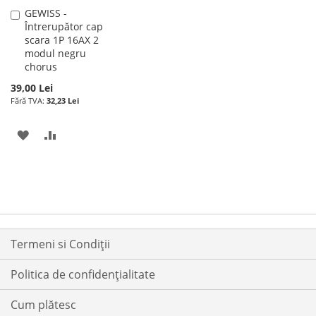
GEWISS -
Adauga
Întrerupător cap
în
scara 1P 16AX 2
cos
modul negru
chorus
39,00 Lei
32,23 Lei
ADAUGATI
ADAUGATI
LA
PENTRU
LISTA
COMPARARE
DE
DORINTE
Termeni si Condiții
Politica de confidențialitate
Cum plătesc