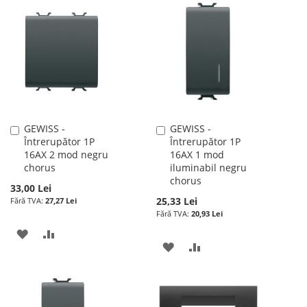
LISTA
COMPARARE
LISTA
COMPARARE
DE
DE
DORINTE
DORINTE
GEWISS -
GEWISS -
Adauga
Adauga
Întrerupător 1P
Întrerupător 1P
în
în
16AX 2 mod negru
16AX 1 mod
cos
cos
chorus
iluminabil negru
chorus
33,00 Lei
25,33 Lei
27,27 Lei
20,93 Lei
ADAUGATI
ADAUGATI
ADAUGATI
ADAUGATI
LA
PENTRU
LA
PENTRU
LISTA
COMPARARE
LISTA
COMPARARE
DE