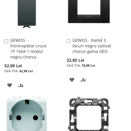
DE
DORINTE
DORINTE
GEWISS -
GEWISS - Ramă 3
Adauga
Adauga
Întrerupător cruce
locuri negru satinat
în
în
1P 16AX 1 modul
chorus gama GEO
cos
cos
negru chorus
22,85 Lei
52,00 Lei
18,88 Lei
42,98 Lei
ADAUGATI
ADAUGATI
ADAUGATI
ADAUGATI
LA
PENTRU
LA
PENTRU
LISTA
COMPARARE
LISTA
COMPARARE
DE
DE
DORINTE
DORINTE