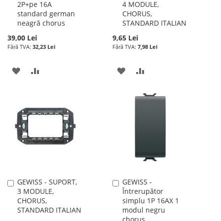
2P+pe 16A
4 MODULE,
în
în
standard german
CHORUS,
cos
cos
neagră chorus
STANDARD ITALIAN
39,00 Lei
9,65 Lei
32,23 Lei
7,98 Lei
ADAUGATI
ADAUGATI
ADAUGATI
ADAUGATI
LA
PENTRU
LA
PENTRU
LISTA
COMPARARE
LISTA
COMPARARE
DE
DE
DORINTE
DORINTE
GEWISS - SUPORT,
GEWISS -
Adauga
Adauga
3 MODULE,
Întrerupător
în
în
CHORUS,
simplu 1P 16AX 1
cos
cos
STANDARD ITALIAN
modul negru
chorus