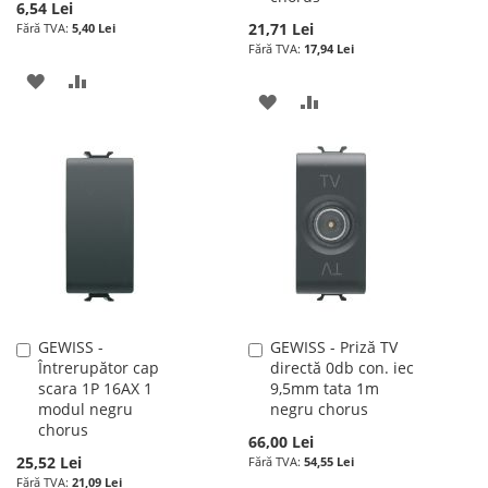
6,54 Lei
21,71 Lei
5,40 Lei
17,94 Lei
ADAUGATI
ADAUGATI
ADAUGATI
ADAUGATI
LA
PENTRU
LA
PENTRU
LISTA
COMPARARE
LISTA
COMPARARE
DE
DE
DORINTE
DORINTE
GEWISS -
GEWISS - Priză TV
Adauga
Adauga
Întrerupător cap
directă 0db con. iec
în
în
scara 1P 16AX 1
9,5mm tata 1m
cos
cos
modul negru
negru chorus
chorus
66,00 Lei
25,52 Lei
54,55 Lei
21,09 Lei