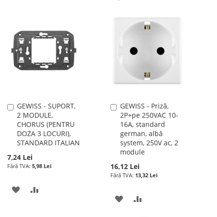
LISTA
COMPARARE
LA
PENTRU
DE
LISTA
COMPARARE
DORINTE
DE
DORINTE
GEWISS - SUPORT,
GEWISS - Priză,
Adauga
Adauga
2 MODULE,
2P+pe 250VAC 10-
în
în
CHORUS (PENTRU
16A, standard
cos
cos
DOZA 3 LOCURI),
german, albă
STANDARD ITALIAN
system, 250V ac, 2
module
7,24 Lei
16,12 Lei
5,98 Lei
13,32 Lei
ADAUGATI
ADAUGATI
ADAUGATI
ADAUGATI
LA
PENTRU
LA
PENTRU