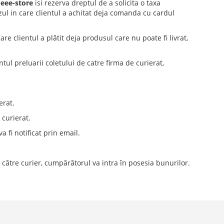
,
eee-store
isi rezerva dreptul de a solicita o taxa
zul in care clientul a achitat deja comanda cu cardul
care clientul a plătit deja produsul care nu poate fi livrat,
l preluarii coletului de catre firma de curierat,
erat.
 curierat.
 fi notificat prin email.
către curier, cumpărătorul va intra în posesia bunurilor.