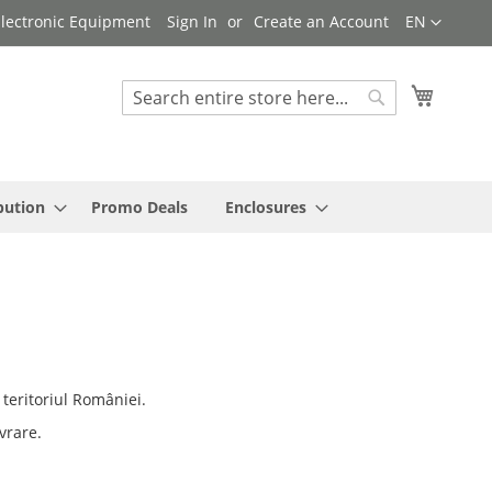
Language
 Electronic Equipment
Sign In
Create an Account
EN
My Cart
Search
Search
bution
Promo Deals
Enclosures
 teritoriul României.
vrare.