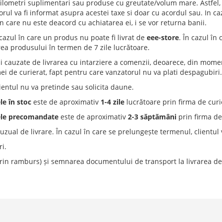
a kilometri suplimentari sau produse cu greutate/volum mare. Astfel
l va fi informat asupra acestei taxe si doar cu acordul sau. In ca
 in care nu este deacord cu achiatarea ei, i se vor returna banii.
cazul în care un produs nu poate fi livrat de
eee-store
. În cazul în 
rea produsului în termen de 7 zile lucrătoare.
auzate de livrarea cu intarziere a comenzii, deoarece, din momentu
rmei de curierat, fapt pentru care vanzatorul nu va plati despagubiri.
lientul nu va pretinde sau solicita daune.
e în stoc
este de aproximativ
1-4 zile
lucrătoare prin firma de curi
le
precomandate
este de aproximativ
2-3 săptămâni
prin firma de
zual de livrare. În cazul în care se prelungește termenul, clientul va
ri.
prin ramburs) și semnarea documentului de transport la livrarea de 