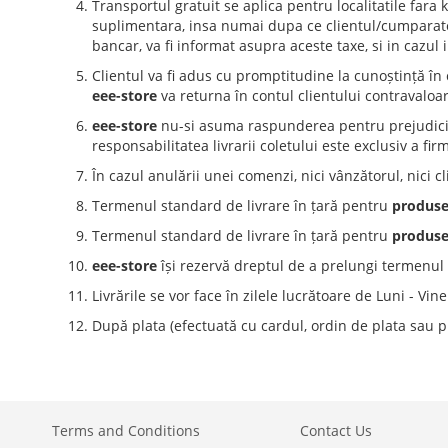
Transportul gratuit se aplica pentru localitatile far
suplimentara, insa numai dupa ce clientul/cumparatoru
bancar, va fi informat asupra aceste taxe, si in cazul
Clientul va fi adus cu promptitudine la cunoștință în 
eee-store
va returna în contul clientului contravaloa
eee-store
nu-si asuma raspunderea pentru prejudicii c
responsabilitatea livrarii coletului este exclusiv a fi
În cazul anulării unei comenzi, nici vânzătorul, nici c
Termenul standard de livrare în țară pentru
produsel
Termenul standard de livrare în țară pentru
produse
eee-store
își rezervă dreptul de a prelungi termenul u
Livrările se vor face în zilele lucrătoare de Luni - Vine
După plata (efectuată cu cardul, ordin de plata sau 
Terms and Conditions
Contact Us