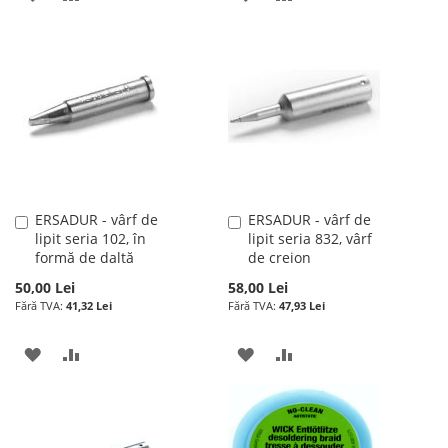
LA
PENTRU
LA
PENTRU
LISTA
COMPARARE
LISTA
COMPARARE
DE
DE
DORINTE
DORINTE
ERSADUR - vârf de
ERSADUR - vârf de
Adauga
Adauga
lipit seria 102, în
lipit seria 832, vârf
în
în
formă de daltă
de creion
cos
cos
50,00 Lei
58,00 Lei
41,32 Lei
47,93 Lei
ADAUGATI
ADAUGATI
ADAUGATI
ADAUGATI
LA
PENTRU
LA
PENTRU
LISTA
COMPARARE
LISTA
COMPARARE