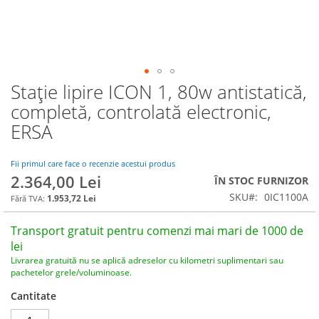
Stație lipire ICON 1, 80w antistatică,
Skip
to
completă, controlată electronic,
the
ERSA
beginning
of
the
Fii primul care face o recenzie acestui produs
images
2.364,00 Lei
ÎN STOC FURNIZOR
gallery
SKU
0IC1100A
1.953,72 Lei
Transport gratuit pentru comenzi mai mari de 1000 de
lei
Livrarea gratuită nu se aplică adreselor cu kilometri suplimentari sau
pachetelor grele/voluminoase.
Cantitate