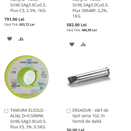
Sn96.5Ag3.0Cu0.5,
Sn96.5Ag3.0Cu0.5,
cos
cos
Flux C3, 2.5%, 1KG
Flux 3064BF, 2,2%,
1KG
791,00 Lei
582,00 Lei
653,72 Lei
480,99 Lei
ADAUGATI
ADAUGATI
ADAUGATI
ADAUGATI
LA
PENTRU
LA
PENTRU
LISTA
COMPARARE
LISTA
COMPARARE
DE
DE
DORINTE
DORINTE
TAMURA ELSOLD -
ERSADUR - vârf de
Adauga
Adauga
ALIAJ, D=0.50MM,
lipit seria 102, în
în
în
Sn96.5Ag3.0Cu0.5,
formă de daltă
cos
cos
Flux X3, 3%, 0.5KG
50,00 Lei