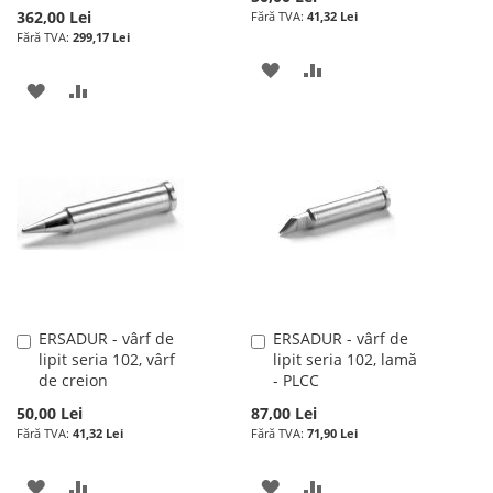
362,00 Lei
41,32 Lei
299,17 Lei
ADAUGATI
ADAUGATI
ADAUGATI
ADAUGATI
LA
PENTRU
LA
PENTRU
LISTA
COMPARARE
LISTA
COMPARARE
DE
DE
DORINTE
DORINTE
ERSADUR - vârf de
ERSADUR - vârf de
Adauga
Adauga
lipit seria 102, vârf
lipit seria 102, lamă
în
în
de creion
- PLCC
cos
cos
50,00 Lei
87,00 Lei
41,32 Lei
71,90 Lei
ADAUGATI
ADAUGATI
ADAUGATI
ADAUGATI