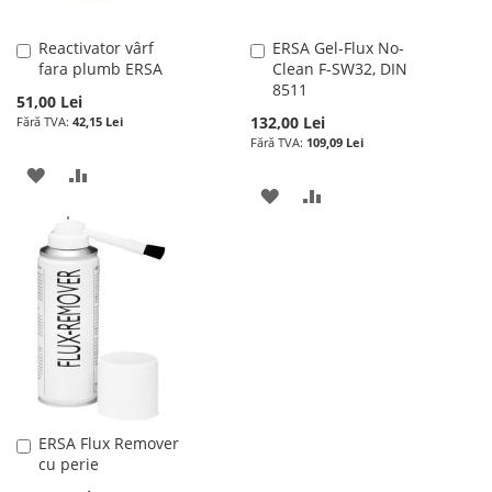
Reactivator vârf
ERSA Gel-Flux No-
Adauga
Adauga
fara plumb ERSA
Clean F-SW32, DIN
în
în
8511
cos
cos
51,00 Lei
132,00 Lei
42,15 Lei
109,09 Lei
ADAUGATI
ADAUGATI
ADAUGATI
ADAUGATI
LA
PENTRU
LA
PENTRU
LISTA
COMPARARE
LISTA
COMPARARE
DE
DE
DORINTE
DORINTE
ERSA Flux Remover
Adauga
cu perie
în
cos