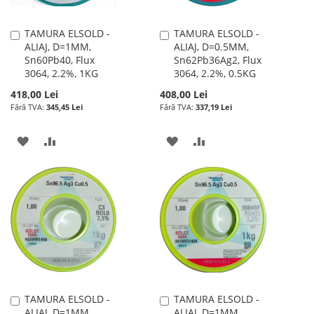
TAMURA ELSOLD -
TAMURA ELSOLD -
Adauga
Adauga
ALIAJ, D=1MM,
ALIAJ, D=0.5MM,
în
în
Sn60Pb40, Flux
Sn62Pb36Ag2, Flux
cos
cos
3064, 2.2%, 1KG
3064, 2.2%, 0.5KG
418,00 Lei
408,00 Lei
345,45 Lei
337,19 Lei
ADAUGATI
ADAUGATI
ADAUGATI
ADAUGATI
LA
PENTRU
LA
PENTRU
LISTA
COMPARARE
LISTA
COMPARARE
DE
DE
DORINTE
DORINTE
TAMURA ELSOLD -
TAMURA ELSOLD -
Adauga
Adauga
ALIAJ, D=1MM,
ALIAJ, D=1MM,
în
în