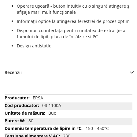
Operare ușoară - buton intuitiv cu o singură atingere și
afișaje mari multifuncționale
Informații optice la atingerea ferestrei de proces optim
Disponibil cu interfață pentru unitatea de extracție a
fumului de lipit, placa de încălzire și PC
Design antistatic
Recenzii
Mai
ERSA
multe
0IC1100A
informatii
Buc
80
150 - 450°C
230