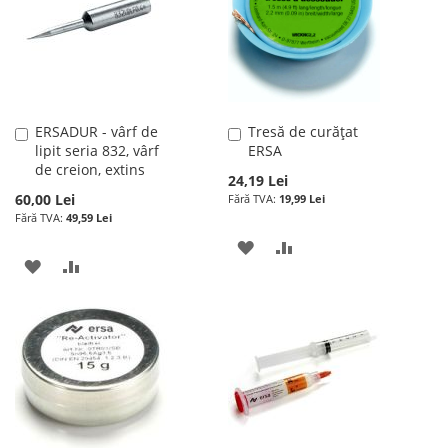
DE
DE
DORINTE
DORINTE
ERSADUR - vârf de
Tresă de curățat
Adauga
Adauga
lipit seria 832, vârf
ERSA
în
în
de creion, extins
cos
cos
24,19 Lei
60,00 Lei
19,99 Lei
49,59 Lei
ADAUGATI
ADAUGATI
ADAUGATI
ADAUGATI
LA
PENTRU
LA
PENTRU
LISTA
COMPARARE
LISTA
COMPARARE
DE
DE
DORINTE
DORINTE