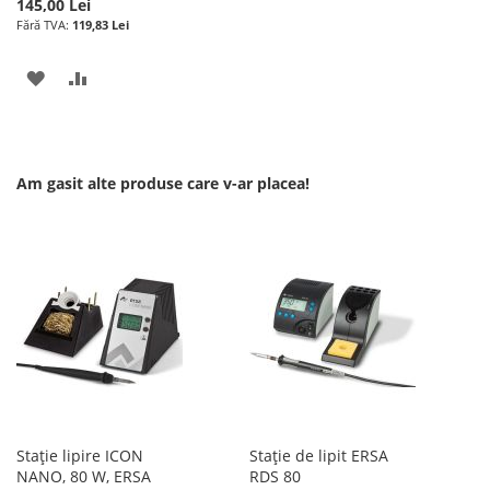
145,00 Lei
119,83 Lei
ADAUGATI
ADAUGATI
LA
PENTRU
LISTA
COMPARARE
Am gasit alte produse care v-ar placea!
DE
DORINTE
Stație lipire ICON
Stație de lipit ERSA
NANO, 80 W, ERSA
RDS 80