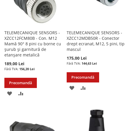
TELEMECANIQUE SENSORS -
TELEMECANIQUE SENSORS -
XZCC12FCM80B - Con. M12
XZCC12MDB50R - Conector
Mamă 90° 8 pini cu borne cu
drept ecranat, M12, 5 pini, tip
șurub și garnitură de
mascul
etanșare metalică
175,00 Lei
189,00 Lei
144,63 Lei
156,20 Lei
Precomandă
Precomandă
ADAUGATI
ADAUGATI
ADAUGATI
ADAUGATI
LA
PENTRU
LA
PENTRU
LISTA
COMPARARE
LISTA
COMPARARE
DE
DE
DORINTE