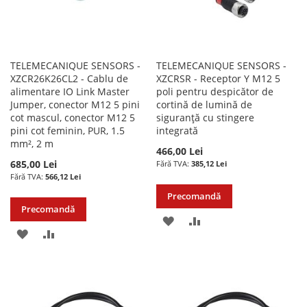
TELEMECANIQUE SENSORS -
TELEMECANIQUE SENSORS -
XZCR26K26CL2 - Cablu de
XZCRSR - Receptor Y M12 5
alimentare IO Link Master
poli pentru despicător de
Jumper, conector M12 5 pini
cortină de lumină de
cot mascul, conector M12 5
siguranță cu stingere
pini cot feminin, PUR, 1.5
integrată
mm², 2 m
466,00 Lei
685,00 Lei
385,12 Lei
566,12 Lei
Precomandă
Precomandă
ADAUGATI
ADAUGATI
ADAUGATI
ADAUGATI
LA
PENTRU
LA
PENTRU
LISTA
COMPARARE
LISTA
COMPARARE
DE
DE