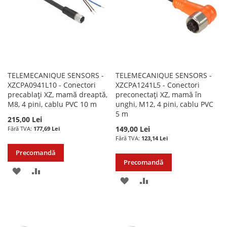
TELEMECANIQUE SENSORS -
TELEMECANIQUE SENSORS -
XZCPA0941L10 - Conectori
XZCPA1241L5 - Conectori
precablați XZ, mamă dreaptă,
preconectați XZ, mamă în
M8, 4 pini, cablu PVC 10 m
unghi, M12, 4 pini, cablu PVC
5 m
215,00 Lei
149,00 Lei
177,69 Lei
123,14 Lei
Precomandă
Precomandă
ADAUGATI
ADAUGATI
ADAUGATI
ADAUGATI
LA
PENTRU
LA
PENTRU
LISTA
COMPARARE
LISTA
COMPARARE
DE