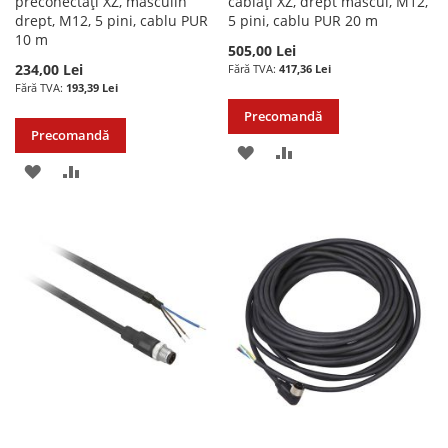
preconectați XZ, masculin
cablați XZ, drept mascul, M12,
drept, M12, 5 pini, cablu PUR
5 pini, cablu PUR 20 m
10 m
505,00 Lei
234,00 Lei
417,36 Lei
193,39 Lei
Precomandă
Precomandă
ADAUGATI
ADAUGATI
ADAUGATI
ADAUGATI
LA
PENTRU
LA
PENTRU
LISTA
COMPARARE
LISTA
COMPARARE
DE
DE
DORINTE
DORINTE