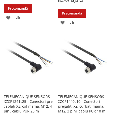
64,46 Lei
Precomandă
Precomandă
ADAUGATI
ADAUGATI
ADAUGATI
ADAUGATI
LA
PENTRU
LA
PENTRU
LISTA
COMPARARE
LISTA
COMPARARE
DE
DE
DORINTE
DORINTE
TELEMECANIQUE SENSORS -
TELEMECANIQUE SENSORS -
XZCP1241L25 - Conectori pre-
XZCP1440L10 - Conectori
cablați XZ, cot mamă, M12, 4
pregătiți XZ, curbați mamă,
pini, cablu PUR 25 m
M12, 3 pini, cablu PUR 10 m