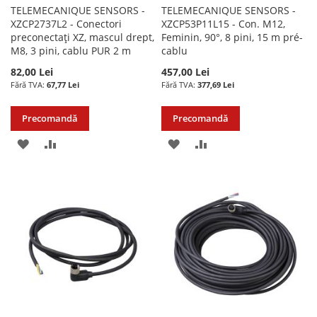
TELEMECANIQUE SENSORS -
TELEMECANIQUE SENSORS -
XZCP2737L2 - Conectori
XZCP53P11L15 - Con. M12,
preconectați XZ, mascul drept,
Feminin, 90°, 8 pini, 15 m pré-
M8, 3 pini, cablu PUR 2 m
cablu
82,00 Lei
457,00 Lei
67,77 Lei
377,69 Lei
Precomandă
Precomandă
ADAUGATI
ADAUGATI
ADAUGATI
ADAUGATI
LA
PENTRU
LA
PENTRU
LISTA
COMPARARE
LISTA
COMPARARE
DE
DE
DORINTE
DORINTE