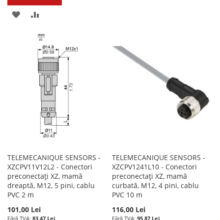
LA
PENTRU
ADAUGATI
ADAUGATI
LISTA
COMPARARE
LA
PENTRU
DE
LISTA
COMPARARE
DORINTE
DE
DORINTE
TELEMECANIQUE SENSORS -
TELEMECANIQUE SENSORS -
XZCPV11V12L2 - Conectori
XZCPV1241L10 - Conectori
preconectați XZ, mamă
preconectați XZ, mamă
dreaptă, M12, 5 pini, cablu
curbată, M12, 4 pini, cablu
PVC 2 m
PVC 10 m
101,00 Lei
116,00 Lei
83,47 Lei
95,87 Lei