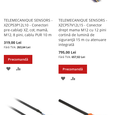
TELEMECANIQUE SENSORS -
TELEMECANIQUE SENSORS -
XZCP53P12L10 - Conectori
XZCP57V12L15 - Conector
pre-cablați XZ, cot, mamă,
drept mama M12 cu 12 pini
M12, 8 pini, cablu PUR 10 m
cortină de lumină de
siguranță 15 m cu atenuare
319,00 Lei
integrată
263,64 Lei
795,00 Lei
657,02 Lei
Precomandă
ADAUGATI
ADAUGATI
Precomandă
LA
PENTRU
ADAUGATI
ADAUGATI
LISTA
COMPARARE
LA
PENTRU
DE
LISTA
COMPARARE
DORINTE
DE
DORINTE