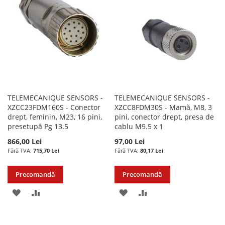
DE
DE
DORINTE
DORINTE
TELEMECANIQUE SENSORS -
TELEMECANIQUE SENSORS -
XZCC23FDM160S - Conector
XZCC8FDM30S - Mamă, M8, 3
drept, feminin, M23, 16 pini,
pini, conector drept, presa de
presetupă Pg 13.5
cablu M9.5 x 1
866,00 Lei
97,00 Lei
715,70 Lei
80,17 Lei
Precomandă
Precomandă
ADAUGATI
ADAUGATI
ADAUGATI
ADAUGATI
LA
PENTRU
LA
PENTRU