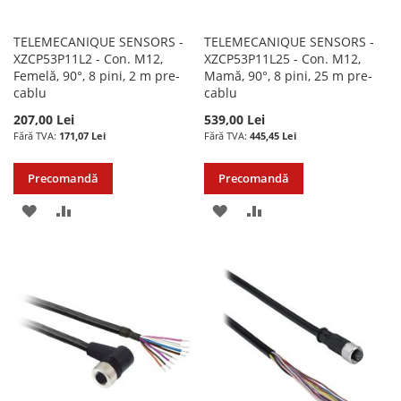
TELEMECANIQUE SENSORS -
TELEMECANIQUE SENSORS -
XZCP53P11L2 - Con. M12,
XZCP53P11L25 - Con. M12,
Femelă, 90°, 8 pini, 2 m pre-
Mamă, 90°, 8 pini, 25 m pre-
cablu
cablu
207,00 Lei
539,00 Lei
171,07 Lei
445,45 Lei
Precomandă
Precomandă
ADAUGATI
ADAUGATI
ADAUGATI
ADAUGATI
LA
PENTRU
LA
PENTRU
LISTA
COMPARARE
LISTA
COMPARARE
DE
DE
DORINTE
DORINTE