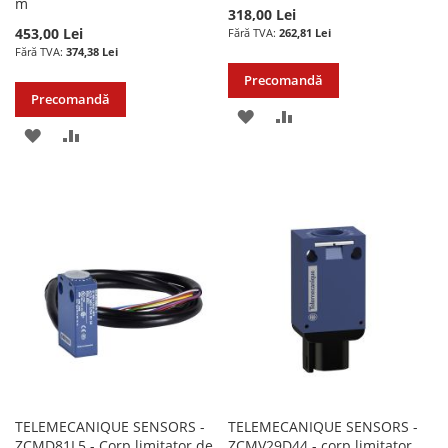
m
318,00 Lei
453,00 Lei
262,81 Lei
374,38 Lei
Precomandă
Precomandă
ADAUGATI
ADAUGATI
ADAUGATI
ADAUGATI
LA
PENTRU
LA
PENTRU
LISTA
COMPARARE
LISTA
COMPARARE
DE
DE
DORINTE
DORINTE
TELEMECANIQUE SENSORS -
TELEMECANIQUE SENSORS -
ZCMD81L5 - Corp limitator de
ZCMV29D44 - corp limitator