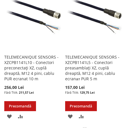
DE
DORINTE
DORINTE
TELEMECANIQUE SENSORS -
TELEMECANIQUE SENSORS -
XZCPB1141L10 - Conectori
XZCPB1141L5 - Conectori
preconectați XZ, cuplă
preasamblați XZ, cuplă
dreaptă, M12 4 pini, cablu
dreaptă, M12 4 pini, cablu
PUR ecranat 10 m
ecranат PUR 5 m
256,00 Lei
157,00 Lei
211,57 Lei
129,75 Lei
Precomandă
Precomandă
ADAUGATI
ADAUGATI
ADAUGATI
ADAUGATI
LA
PENTRU
LA
PENTRU