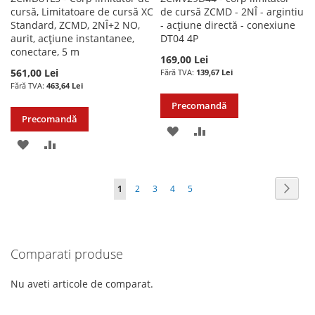
cursă, Limitatoare de cursă XC
de cursă ZCMD - 2NÎ - argintiu
Standard, ZCMD, 2NÎ+2 NO,
- acțiune directă - conexiune
aurit, acțiune instantanee,
DT04 4P
conectare, 5 m
169,00 Lei
561,00 Lei
139,67 Lei
463,64 Lei
Precomandă
Precomandă
ADAUGATI
ADAUGATI
ADAUGATI
ADAUGATI
LA
PENTRU
LA
PENTRU
LISTA
COMPARARE
Pagina
Pagin
Urmat
în
Pagina
Pagina
Pagina
Pagina
1
2
3
4
5
LISTA
COMPARARE
DE
acest
DE
DORINTE
moment
DORINTE
Comparati produse
cititi
pagina
Nu aveti articole de comparat.