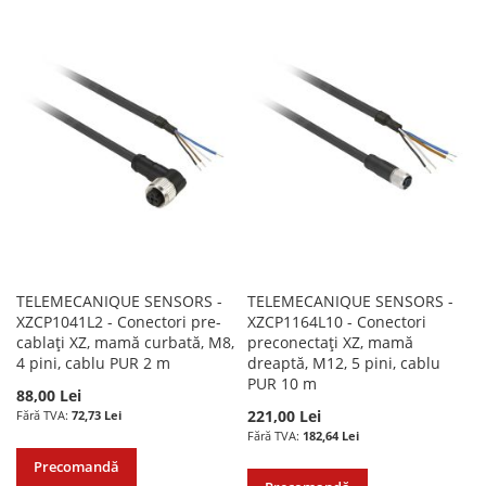
LA
PENTRU
LA
PENTRU
LISTA
COMPARARE
LISTA
COMPARARE
DE
DE
DORINTE
DORINTE
TELEMECANIQUE SENSORS -
TELEMECANIQUE SENSORS -
XZCP1041L2 - Conectori pre-
XZCP1164L10 - Conectori
cablați XZ, mamă curbată, M8,
preconectați XZ, mamă
4 pini, cablu PUR 2 m
dreaptă, M12, 5 pini, cablu
PUR 10 m
88,00 Lei
221,00 Lei
72,73 Lei
182,64 Lei
Precomandă