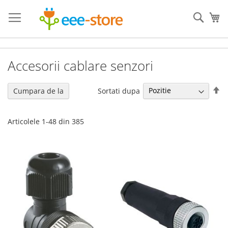
Mergeti
la
Cauta
Co
Continut
Accesorii cablare senzori
Se
Sortati dupa
Cumpara de la
de
Articolele
1
-
48
din
385