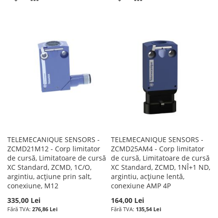
LA
PENTRU
LA
PENTRU
LISTA
COMPARARE
LISTA
COMPARARE
DE
DE
DORINTE
DORINTE
TELEMECANIQUE SENSORS -
TELEMECANIQUE SENSORS -
ZCMD21M12 - Corp limitator
ZCMD25AM4 - Corp limitator
de cursă, Limitatoare de cursă
de cursă, Limitatoare de cursă
XC Standard, ZCMD, 1C/O,
XC Standard, ZCMD, 1NÎ+1 ND,
argintiu, acțiune prin salt,
argintiu, acțiune lentă,
conexiune, M12
conexiune AMP 4P
335,00 Lei
164,00 Lei
276,86 Lei
135,54 Lei