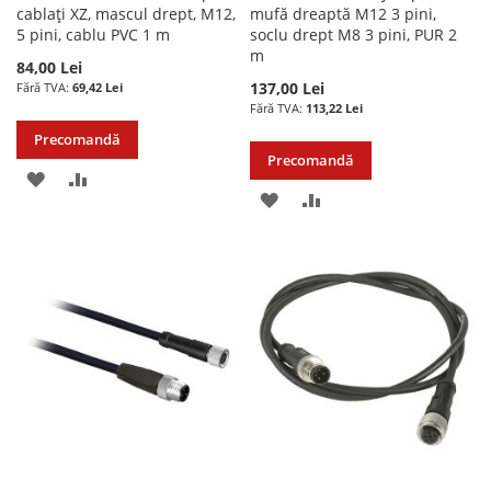
cablați XZ, mascul drept, M12,
mufă dreaptă M12 3 pini,
5 pini, cablu PVC 1 m
soclu drept M8 3 pini, PUR 2
m
84,00 Lei
137,00 Lei
69,42 Lei
113,22 Lei
Precomandă
Precomandă
ADAUGATI
ADAUGATI
ADAUGATI
ADAUGATI
LA
PENTRU
LA
PENTRU
LISTA
COMPARARE
LISTA
COMPARARE
DE
DE
DORINTE
DORINTE