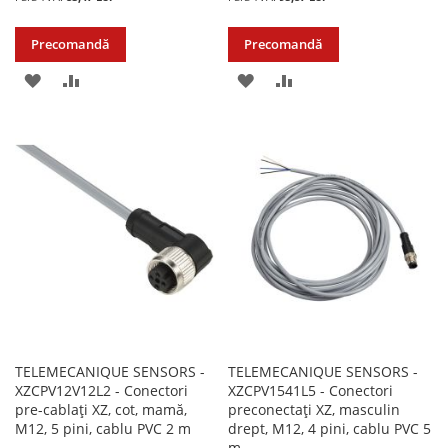
Precomandă
Precomandă
ADAUGATI
ADAUGATI
ADAUGATI
ADAUGATI
LA
PENTRU
LA
PENTRU
LISTA
COMPARARE
LISTA
COMPARARE
DE
DE
DORINTE
DORINTE
TELEMECANIQUE SENSORS -
TELEMECANIQUE SENSORS -
XZCPV12V12L2 - Conectori
XZCPV1541L5 - Conectori
pre-cablați XZ, cot, mamă,
preconectați XZ, masculin
M12, 5 pini, cablu PVC 2 m
drept, M12, 4 pini, cablu PVC 5
m