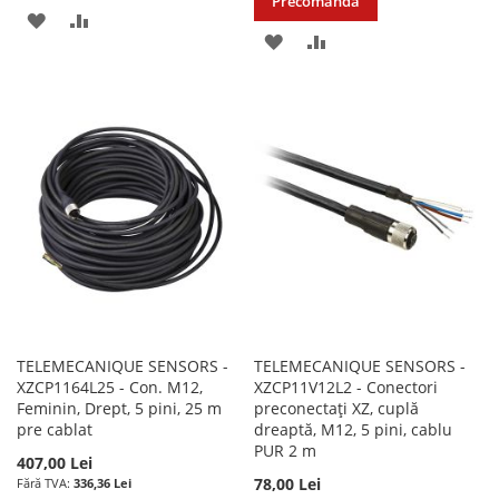
Precomandă
ADAUGATI
ADAUGATI
ADAUGATI
ADAUGATI
LA
PENTRU
LA
PENTRU
LISTA
COMPARARE
LISTA
COMPARARE
DE
DE
DORINTE
DORINTE
TELEMECANIQUE SENSORS -
TELEMECANIQUE SENSORS -
XZCP1164L25 - Con. M12,
XZCP11V12L2 - Conectori
Feminin, Drept, 5 pini, 25 m
preconectați XZ, cuplă
pre cablat
dreaptă, M12, 5 pini, cablu
PUR 2 m
407,00 Lei
78,00 Lei
336,36 Lei