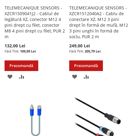
TELEMECANIQUE SENSORS -
TELEMECANIQUE SENSORS -
XZCR1509041J2 - Cablul de
XZCR1512040A2 - Cablu de
legătură XZ, conector M12 4
conectare XZ, M12 3 pini
pini drept cu filet, conector
drept în formă de mufă, M12
M8 4 pini drept cu filet, PUR 2
3 pini unghi în formă de
m
soclu, PUR 2 m
132,00 Lei
249,00 Lei
109,09 Lei
205,79 Lei
Precomandă
Precomandă
ADAUGATI
ADAUGATI
ADAUGATI
ADAUGATI
LA
PENTRU
LA
PENTRU
LISTA
COMPARARE
LISTA
COMPARARE
DE
DE
DORINTE
DORINTE