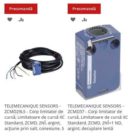
Precomandă
Precomandă
ADAUGATI
ADAUGATI
ADAUGATI
ADAUGATI
LA
PENTRU
LA
PENTRU
LISTA
COMPARARE
LISTA
COMPARARE
DE
DE
DORINTE
DORINTE
TELEMECANIQUE SENSORS -
TELEMECANIQUE SENSORS -
ZCMD29L5 - Corp limitator de
ZCMD37 - Corp limitator de
cursă, Limitatoare de cursă XC
cursă, Limitatoare de cursă XC
Standard, ZCMD, 2NÎ, argint,
Standard, ZCMD, 2NÎ+1 ND,
acțiune prin salt, conexiune, 5
argint, decuplare lentă