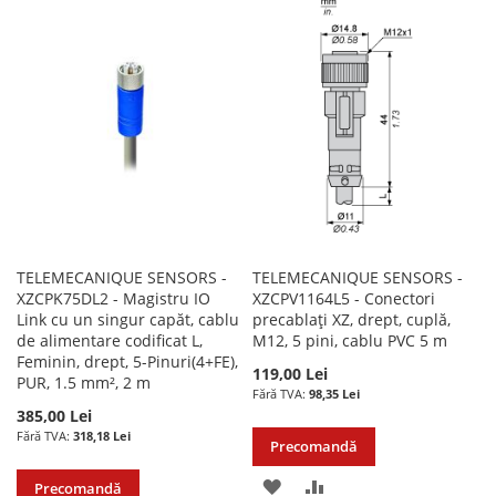
LISTA
COMPARARE
LISTA
COMPARARE
DE
DE
DORINTE
DORINTE
TELEMECANIQUE SENSORS -
TELEMECANIQUE SENSORS -
XZCPK75DL2 - Magistru IO
XZCPV1164L5 - Conectori
Link cu un singur capăt, cablu
precablați XZ, drept, cuplă,
de alimentare codificat L,
M12, 5 pini, cablu PVC 5 m
Feminin, drept, 5-Pinuri(4+FE),
119,00 Lei
PUR, 1.5 mm², 2 m
98,35 Lei
385,00 Lei
318,18 Lei
Precomandă
ADAUGATI
ADAUGATI
Precomandă