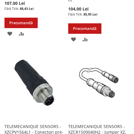
107,00 Lei
104,00 Lei
88,43 Lei
85,95 Lei
Precomandă
Precomandă
ADAUGATI
ADAUGATI
ADAUGATI
ADAUGATI
LA
PENTRU
LA
PENTRU
LISTA
COMPARARE
LISTA
COMPARARE
DE
DE
DORINTE
DORINTE
TELEMECANIQUE SENSORS -
TELEMECANIQUE SENSORS -
XZCPV1564L1 - Conectori pre-
XZCR1509040H2 - Jumper XZ,