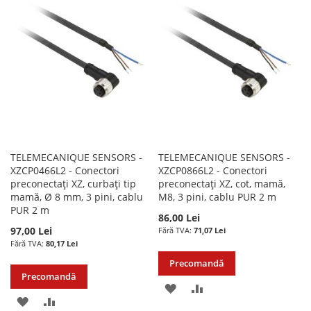
LISTA
COMPARARE
LISTA
COMPARARE
DE
DE
DORINTE
DORINTE
TELEMECANIQUE SENSORS -
TELEMECANIQUE SENSORS -
XZCP0466L2 - Conectori
XZCP0866L2 - Conectori
preconectați XZ, curbați tip
preconectați XZ, cot, mamă,
mamă, Ø 8 mm, 3 pini, cablu
M8, 3 pini, cablu PUR 2 m
PUR 2 m
86,00 Lei
97,00 Lei
71,07 Lei
80,17 Lei
Precomandă
Precomandă
ADAUGATI
ADAUGATI
ADAUGATI
ADAUGATI