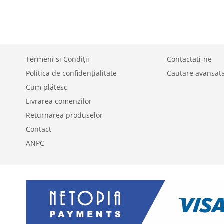
LA
ADAUGATI
LISTA
PENTRU
DE
COMPARARE
DORINTE
Termeni si Condiții
Contactati-ne
Politica de confidențialitate
Cautare avansat
Cum plătesc
Livrarea comenzilor
Returnarea produselor
Contact
ANPC