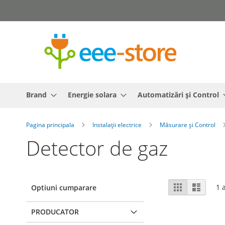
Mergeti
la
Continut
Brand
Energie solara
Automatizări și Control
Pagina principala
Instalații electrice
Măsurare și Control
Detector de gaz
Vizualizare
Grila
Lista
1
a
Optiuni cumparare
ca
PRODUCATOR