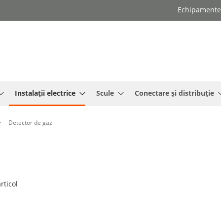
Echipamente e
Instalații electrice
Scule
Conectare și distribuție
Detector de gaz
rticol