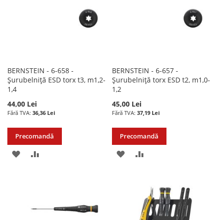
BERNSTEIN - 6-658 -
BERNSTEIN - 6-657 -
Șurubelniță ESD torx t3, m1,2-
Șurubelniță torx ESD t2, m1,0-
1,4
1,2
44,00 Lei
45,00 Lei
36,36 Lei
37,19 Lei
Precomandă
Precomandă
ADAUGATI
ADAUGATI
ADAUGATI
ADAUGATI
LA
PENTRU
LA
PENTRU
LISTA
COMPARARE
LISTA
COMPARARE
DE
DE