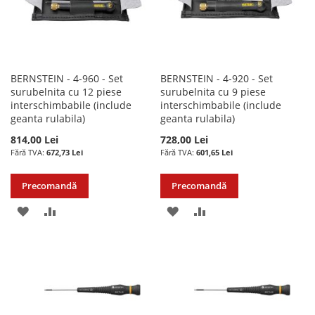
BERNSTEIN - 4-960 - Set
BERNSTEIN - 4-920 - Set
surubelnita cu 12 piese
surubelnita cu 9 piese
interschimbabile (include
interschimbabile (include
geanta rulabila)
geanta rulabila)
814,00 Lei
728,00 Lei
672,73 Lei
601,65 Lei
Precomandă
Precomandă
ADAUGATI
ADAUGATI
ADAUGATI
ADAUGATI
LA
PENTRU
LA
PENTRU
LISTA
COMPARARE
LISTA
COMPARARE
DE
DE
DORINTE
DORINTE