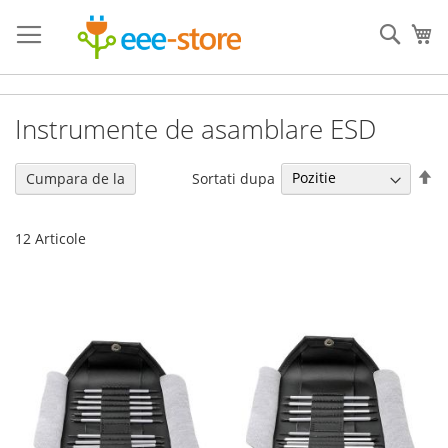
Mergeti
la
Cauta
Co
Continut
Instrumente de asamblare ESD
Se
Sortati dupa
Cumpara de la
de
12
Articole