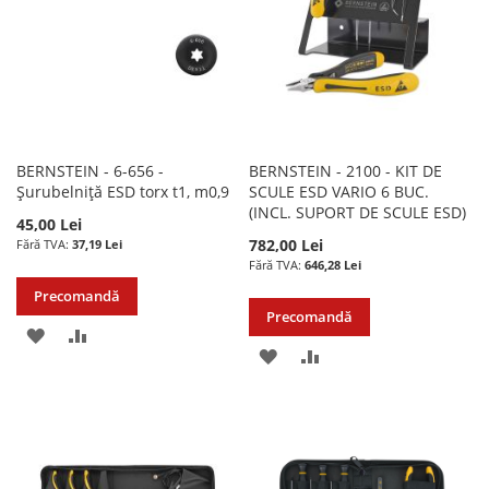
DORINTE
DORINTE
BERNSTEIN - 6-656 -
BERNSTEIN - 2100 - KIT DE
Șurubelniță ESD torx t1, m0,9
SCULE ESD VARIO 6 BUC.
(INCL. SUPORT DE SCULE ESD)
45,00 Lei
782,00 Lei
37,19 Lei
646,28 Lei
Precomandă
Precomandă
ADAUGATI
ADAUGATI
ADAUGATI
ADAUGATI
LA
PENTRU
LA
PENTRU
LISTA
COMPARARE
LISTA
COMPARARE
DE
DE
DORINTE