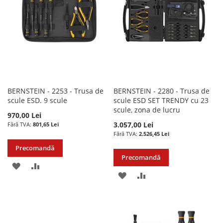
DORINTE
DORINTE
BERNSTEIN - 2253 - Trusa de
BERNSTEIN - 2280 - Trusa de
scule ESD. 9 scule
scule ESD SET TRENDY cu 23
scule, zona de lucru
970,00 Lei
3.057,00 Lei
801,65 Lei
2.526,45 Lei
Precomandă
Precomandă
ADAUGATI
ADAUGATI
ADAUGATI
ADAUGATI
LA
PENTRU
LA
PENTRU
LISTA
COMPARARE
LISTA
COMPARARE
DE