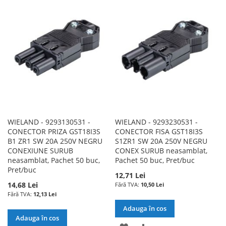
LISTA
COMPARARE
LISTA
COMPARARE
DE
DE
DORINTE
DORINTE
WIELAND - 9293130531 -
WIELAND - 9293230531 -
CONECTOR PRIZA GST18I3S
CONECTOR FISA GST18I3S
B1 ZR1 SW 20A 250V NEGRU
S1ZR1 SW 20A 250V NEGRU
CONEXIUNE SURUB
CONEX SURUB neasamblat,
neasamblat, Pachet 50 buc,
Pachet 50 buc, Pret/buc
Pret/buc
12,71 Lei
14,68 Lei
10,50 Lei
12,13 Lei
Adauga în cos
Adauga în cos
ADAUGATI
ADAUGATI