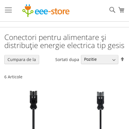
Mergeti
la
Cauta
Co
Continut
Conectori pentru alimentare și
distribuție energie electrica tip gesis
Se
Sortati dupa
Cumpara de la
de
6
Articole