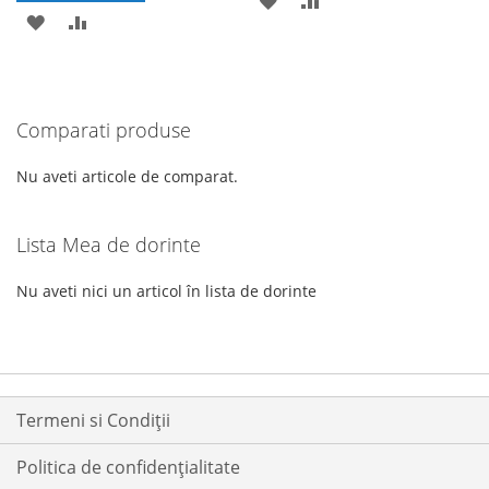
ADAUGATI
ADAUGATI
LA
PENTRU
LA
PENTRU
LISTA
COMPARARE
LISTA
COMPARARE
DE
Comparati produse
DE
DORINTE
DORINTE
Nu aveti articole de comparat.
Lista Mea de dorinte
Nu aveti nici un articol în lista de dorinte
Termeni si Condiții
Politica de confidențialitate