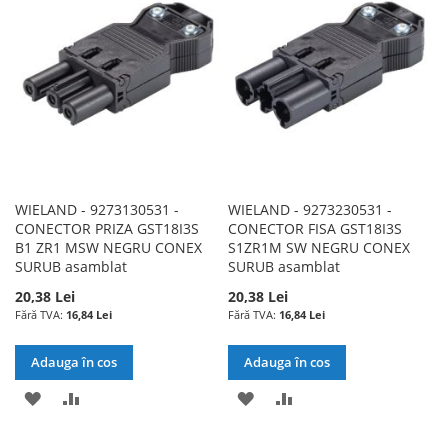
DE
DE
DORINTE
DORINTE
WIELAND - 9273130531 -
WIELAND - 9273230531 -
CONECTOR PRIZA GST18I3S
CONECTOR FISA GST18I3S
B1 ZR1 MSW NEGRU CONEX
S1ZR1M SW NEGRU CONEX
SURUB asamblat
SURUB asamblat
20,38 Lei
20,38 Lei
16,84 Lei
16,84 Lei
Adauga în cos
Adauga în cos
ADAUGATI
ADAUGATI
ADAUGATI
ADAUGATI
LA
PENTRU
LA
PENTRU