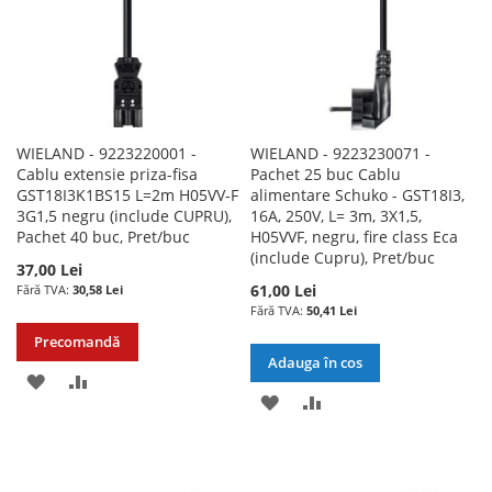
WIELAND - 9223220001 -
WIELAND - 9223230071 -
Cablu extensie priza-fisa
Pachet 25 buc Cablu
GST18I3K1BS15 L=2m H05VV-F
alimentare Schuko - GST18I3,
3G1,5 negru (include CUPRU),
16A, 250V, L= 3m, 3X1,5,
Pachet 40 buc, Pret/buc
H05VVF, negru, fire class Eca
(include Cupru), Pret/buc
37,00 Lei
61,00 Lei
30,58 Lei
50,41 Lei
Precomandă
Adauga în cos
ADAUGATI
ADAUGATI
ADAUGATI
ADAUGATI
LA
PENTRU
LA
PENTRU
LISTA
COMPARARE
LISTA
COMPARARE