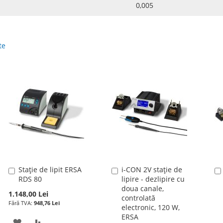
0,005
te
Stație de lipit ERSA
i-CON 2V stație de
Adauga
Adauga
RDS 80
lipire - dezlipire cu
în
în
doua canale,
cos
cos
1.148,00 Lei
controlată
948,76 Lei
electronic, 120 W,
ERSA
ADAUGATI
ADAUGATI