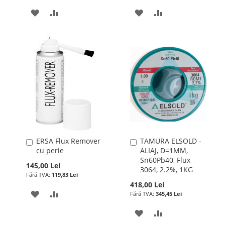
ADAUGATI
ADAUGATI
ADAUGATI
ADAUGATI
LA
PENTRU
LA
PENTRU
LISTA
COMPARARE
LISTA
COMPARARE
DE
DE
DORINTE
DORINTE
ERSA Flux Remover
TAMURA ELSOLD -
Adauga
Adauga
cu perie
ALIAJ, D=1MM,
în
în
Sn60Pb40, Flux
cos
cos
145,00 Lei
3064, 2.2%, 1KG
119,83 Lei
418,00 Lei
ADAUGATI
ADAUGATI
345,45 Lei
LA
PENTRU
ADAUGATI
ADAUGATI