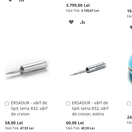
3.799,00 Lei
LA
PENTRU
16
3.139,67 Lei
LISTA
COMPARARE
ADAUGATI
ADAUGATI
DE
LA
PENTRU
DORINTE
LISTA
COMPARARE
DE
DORINTE
ERSADUR - vârf de
ERSADUR - vârf de
Adauga
Adauga
lipit seria 832, vârf
lipit seria 832, vârf
în
în
de creion
de creion, extins
cos
cos
24
58,00 Lei
60,00 Lei
47,93 Lei
49,59 Lei