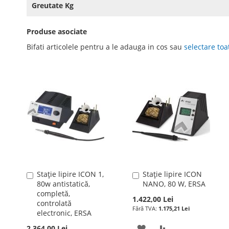
Greutate Kg
Produse asociate
Bifati articolele pentru a le adauga in cos sau
selectare toa
Stație lipire ICON 1,
Stație lipire ICON
Adauga
Adauga
80w antistatică,
NANO, 80 W, ERSA
în
în
completă,
cos
cos
1.422,00 Lei
controlată
1.175,21 Lei
electronic, ERSA
ADAUGATI
ADAUGATI
2.364,00 Lei