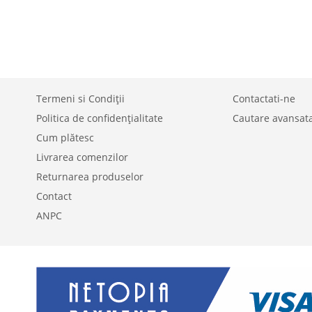
LISTA
COMPARARE
LA
PENTRU
DE
LISTA
COMPARARE
DORINTE
DE
DORINTE
Termeni si Condiții
Contactati-ne
Politica de confidențialitate
Cautare avansat
Cum plătesc
Livrarea comenzilor
Returnarea produselor
Contact
ANPC