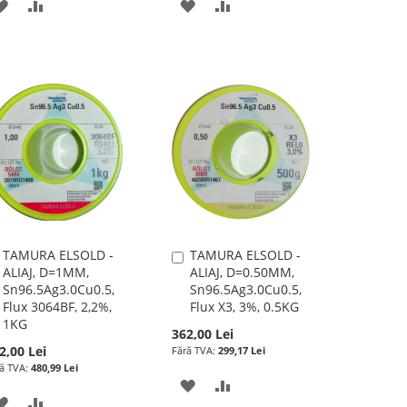
ADAUGATI
ADAUGATI
ADAUGATI
ADAUGATI
LA
PENTRU
LA
PENTRU
LISTA
COMPARARE
LISTA
COMPARARE
DE
DE
DORINTE
DORINTE
TAMURA ELSOLD -
TAMURA ELSOLD -
Adauga
Adauga
ALIAJ, D=1MM,
ALIAJ, D=0.50MM,
în
în
Sn96.5Ag3.0Cu0.5,
Sn96.5Ag3.0Cu0.5,
cos
cos
Flux 3064BF, 2,2%,
Flux X3, 3%, 0.5KG
1KG
362,00 Lei
2,00 Lei
299,17 Lei
480,99 Lei
ADAUGATI
ADAUGATI
ADAUGATI
ADAUGATI