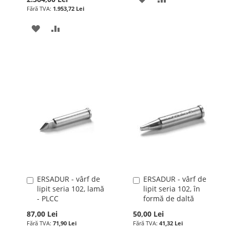
1.953,72 Lei
LA
PENTRU
ADAUGATI
ADAUGATI
LISTA
COMPARARE
LA
PENTRU
DE
LISTA
COMPARARE
DORINTE
DE
DORINTE
ERSADUR - vârf de
ERSADUR - vârf de
Adauga
Adauga
lipit seria 102, lamă
lipit seria 102, în
în
în
- PLCC
formă de daltă
cos
cos
87,00 Lei
50,00 Lei
71,90 Lei
41,32 Lei