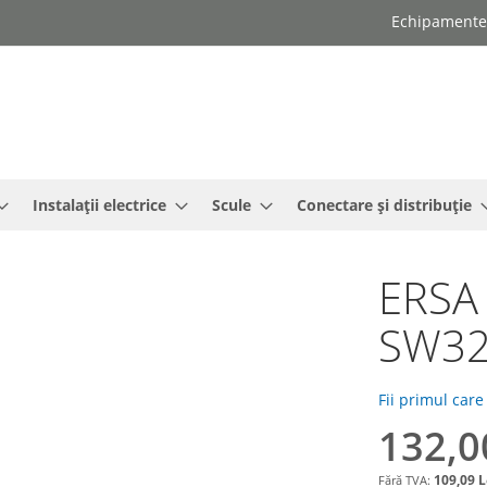
Echipamente e
Instalații electrice
Scule
Conectare și distribuție
ERSA 
SW32
Fii primul care
132,0
109,09 L