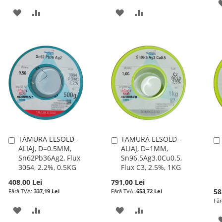
ADAUGATI
ADAUGATI
ADAUGATI
ADAUGATI
LA
PENTRU
LA
PENTRU
LISTA
COMPARARE
LISTA
COMPARARE
DE
DE
DORINTE
DORINTE
TAMURA ELSOLD -
TAMURA ELSOLD -
Adauga
Adauga
ALIAJ, D=0.5MM,
ALIAJ, D=1MM,
în
în
Sn62Pb36Ag2, Flux
Sn96.5Ag3.0Cu0.5,
cos
cos
3064, 2.2%, 0.5KG
Flux C3, 2.5%, 1KG
408,00 Lei
791,00 Lei
58
337,19 Lei
653,72 Lei
ADAUGATI
ADAUGATI
ADAUGATI
ADAUGATI