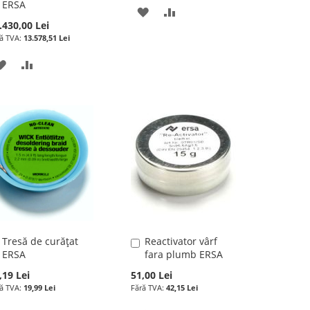
ERSA
ADAUGATI
ADAUGATI
.430,00 Lei
LA
PENTRU
13.578,51 Lei
LISTA
COMPARARE
ADAUGATI
ADAUGATI
DE
LA
PENTRU
DORINTE
LISTA
COMPARARE
DE
DORINTE
Tresă de curățat
Reactivator vârf
Adauga
Adauga
ERSA
fara plumb ERSA
în
în
cos
cos
,19 Lei
51,00 Lei
19,99 Lei
42,15 Lei