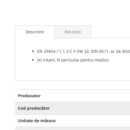
Skip
to
Descriere
Recenzii
the
beginning
of
the
EN 29454 / 1.1.3 C F-SW 32, DIN 8511, ac de dis
images
(Xi Iritant, N periculos pentru mediu)
gallery
Mai
Producator
multe
informatii
Cod producător
Unitate de măsura