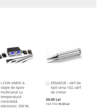
i-CON VARIO 4,
ERSADUR - vârf de
Adauga
Adauga
stație de lipire
lipit seria 102, vârf
în
în
multicanal cu
de creion
cos
cos
temperatură
50,00 Lei
controlată
41,32 Lei
electronic, 500 W,