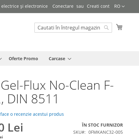
Limba
lectrice și electronice
Conectare
Creati cont
RO
Cosul 
Cautare
Cautare
Oferte Promo
Carcase
Gel-Flux No-Clean F-
, DIN 8511
 face o recenzie acestui produs
0 Lei
ÎN STOC FURNIZOR
SKU
0FMKANC32-005
ei