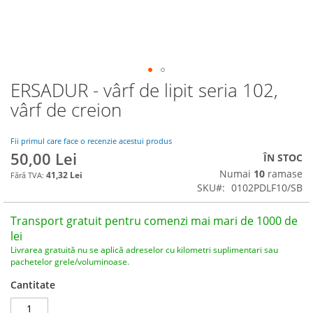
ERSADUR - vârf de lipit seria 102,
Skip
to
vârf de creion
the
beginning
of
Fii primul care face o recenzie acestui produs
50,00 Lei
the
ÎN STOC
images
Numai
10
ramase
41,32 Lei
gallery
SKU
0102PDLF10/SB
Transport gratuit pentru comenzi mai mari de 1000 de
lei
Livrarea gratuită nu se aplică adreselor cu kilometri suplimentari sau
pachetelor grele/voluminoase.
Cantitate