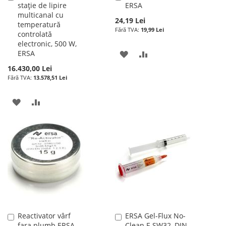
stație de lipire
ERSA
în
în
multicanal cu
cos
cos
24,19 Lei
temperatură
19,99 Lei
controlată
electronic, 500 W,
ERSA
ADAUGATI
ADAUGATI
16.430,00 Lei
LA
PENTRU
13.578,51 Lei
LISTA
COMPARARE
ADAUGATI
ADAUGATI
DE
LA
PENTRU
DORINTE
LISTA
COMPARARE
DE
DORINTE
Reactivator vârf
ERSA Gel-Flux No-
Adauga
Adauga
fara plumb ERSA
Clean F-SW32, DIN
în
în