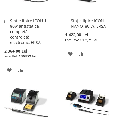
Stație lipire ICON 1,
Stație lipire ICON
Adauga
Adauga
80w antistatică,
NANO, 80 W, ERSA
în
în
completă,
cos
cos
1.422,00 Lei
controlată
1.175,21 Lei
electronic, ERSA
2.364,00 Lei
ADAUGATI
ADAUGATI
1.953,72 Lei
LA
PENTRU
ADAUGATI
ADAUGATI
LISTA
COMPARARE
LA
PENTRU
DE
LISTA
COMPARARE
DORINTE
DE
DORINTE