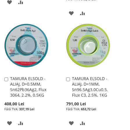
ADAUGATI
ADAUGATI
LA
PENTRU
ADAUGATI
ADAUGATI
LISTA
COMPARARE
LA
PENTRU
DE
LISTA
COMPARARE
DORINTE
DE
DORINTE
TAMURA ELSOLD -
TAMURA ELSOLD -
Adauga
Adauga
ALIAJ, D=0.5MM,
ALIAJ, D=1MM,
în
în
Sn62Pb36Ag2, Flux
Sn96.5Ag3.0Cu0.5,
cos
cos
3064, 2.2%, 0.5KG
Flux C3, 2.5%, 1KG
408,00 Lei
791,00 Lei
337,19 Lei
653,72 Lei
ADAUGATI
ADAUGATI
ADAUGATI
ADAUGATI