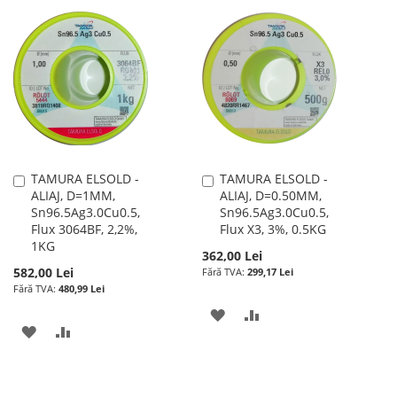
LA
PENTRU
LA
PENTRU
LISTA
COMPARARE
LISTA
COMPARARE
DE
DE
DORINTE
DORINTE
TAMURA ELSOLD -
TAMURA ELSOLD -
Adauga
Adauga
ALIAJ, D=1MM,
ALIAJ, D=0.50MM,
în
în
Sn96.5Ag3.0Cu0.5,
Sn96.5Ag3.0Cu0.5,
cos
cos
Flux 3064BF, 2,2%,
Flux X3, 3%, 0.5KG
1KG
362,00 Lei
582,00 Lei
299,17 Lei
480,99 Lei
ADAUGATI
ADAUGATI
ADAUGATI
ADAUGATI
LA
PENTRU
LA
PENTRU
LISTA
COMPARARE
LISTA
COMPARARE