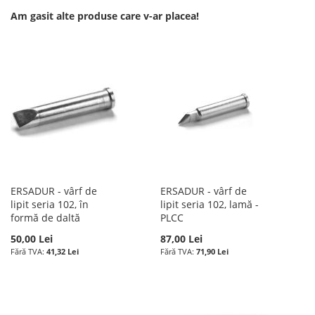
DE
Am gasit alte produse care v-ar placea!
DE
DORINTE
DORINTE
ERSADUR - vârf de
ERSADUR - vârf de
lipit seria 102, în
lipit seria 102, lamă -
formă de daltă
PLCC
50,00 Lei
87,00 Lei
41,32 Lei
71,90 Lei