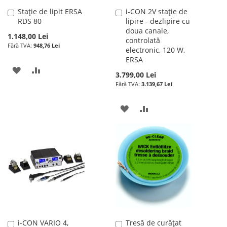
Stație de lipit ERSA
i-CON 2V stație de
Adauga
Adauga
RDS 80
lipire - dezlipire cu
în
în
doua canale,
cos
cos
1.148,00 Lei
controlată
948,76 Lei
electronic, 120 W,
ERSA
ADAUGATI
ADAUGATI
3.799,00 Lei
3.139,67 Lei
LA
PENTRU
LISTA
COMPARARE
ADAUGATI
ADAUGATI
DE
LA
PENTRU
DORINTE
LISTA
COMPARARE
DE
DORINTE
i-CON VARIO 4,
Tresă de curățat
Adauga
Adauga