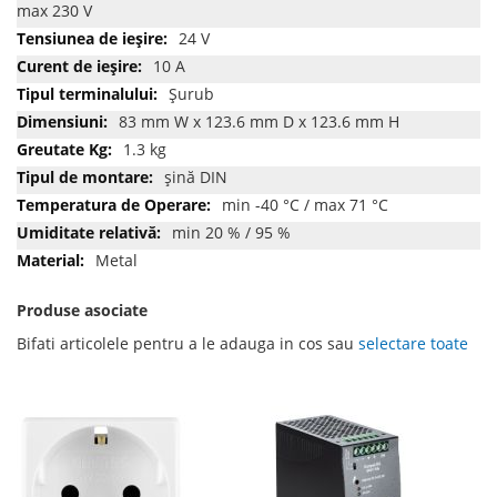
max 230 V
24 V
10 A
Şurub
83 mm W x 123.6 mm D x 123.6 mm H
1.3 kg
şină DIN
min -40 °C / max 71 °C
min 20 % / 95 %
Metal
Produse asociate
Bifati articolele pentru a le adauga in cos sau
selectare toate