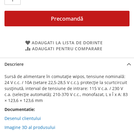
Precomandă
ADAUGATI LA LISTA DE DORINTE
ADAUGATI PENTRU COMPARARE
Descriere
Sursă de alimentare în comutație wipos, tensiune nominală:
24 V c.c. / 10A (setare 22,5-28,5 V c.c.), protecție la scurtcircuit
susținută, interval de tensiune de intrare: 115 V c.a. / 230 V
c.a. (selecție automată); 210-370 V c.c., monofazat, L x Î x A: 83
× 123,6 × 123,6 mm
Documentatie:
Desenul clientului
Imagine 3D al produsului