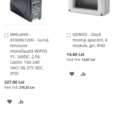
DORINTE
WIELAND -
GEWISS - Doză
Adauga
Adauga
8100061200 - Sursă
montaj aparent, 4
în
în
tensiune
module, gri, IP40
cos
cos
monofazată WIPOS
14,60 Lei
P1, 24VDC, 2,5A,
12,07 Lei
Ualim: 100-240
VAC/ 90-375 VDC,
IP20
ADAUGATI
ADAUGATI
327,00 Lei
LA
PENTRU
270,25 Lei
LISTA
COMPARARE
ADAUGATI
ADAUGATI
DE
LA
PENTRU
DORINTE
LISTA
COMPARARE