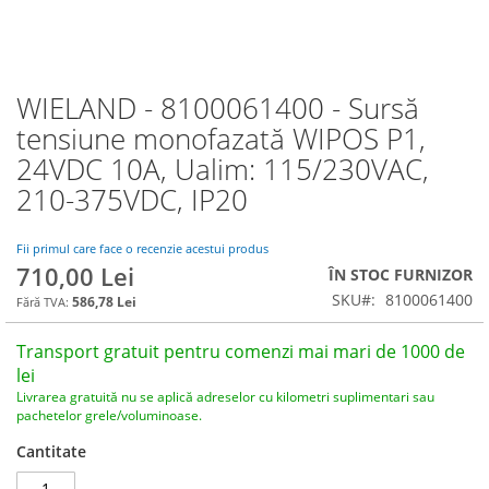
WIELAND - 8100061400 - Sursă
Skip
to
tensiune monofazată WIPOS P1,
the
24VDC 10A, Ualim: 115/230VAC,
beginning
of
210-375VDC, IP20
the
images
Fii primul care face o recenzie acestui produs
gallery
710,00 Lei
ÎN STOC FURNIZOR
SKU
8100061400
586,78 Lei
Transport gratuit pentru comenzi mai mari de 1000 de
lei
Livrarea gratuită nu se aplică adreselor cu kilometri suplimentari sau
pachetelor grele/voluminoase.
Cantitate