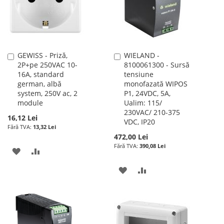
GEWISS - Priză,
WIELAND -
Adauga
Adauga
2P+pe 250VAC 10-
8100061300 - Sursă
în
în
16A, standard
tensiune
cos
cos
german, albă
monofazată WIPOS
system, 250V ac, 2
P1, 24VDC, 5A,
module
Ualim: 115/
230VAC/ 210-375
16,12 Lei
VDC, IP20
13,32 Lei
472,00 Lei
390,08 Lei
ADAUGATI
ADAUGATI
LA
PENTRU
ADAUGATI
ADAUGATI
LISTA
COMPARARE
LA
PENTRU
DE
LISTA
COMPARARE
DORINTE
DE