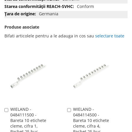
Conform
Germania
Produse asociate
Bifati articolele pentru a le adauga in cos sau
selectare toate
WIELAND -
WIELAND -
Adauga
Adauga
0484111500 -
0484114500 -
în
în
Bareta 10 etichete
Bareta 10 etichete
cos
cos
cleme, cifra 1,
cleme, cifra 4,
Pachet 25 buc,
Pachet 25 buc,