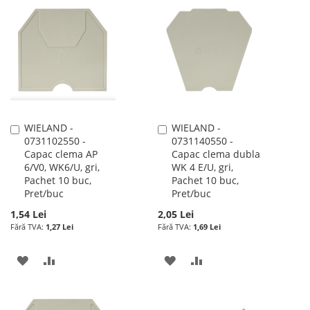
LISTA
COMPARARE
LISTA
COMPARARE
DE
DE
DORINTE
DORINTE
WIELAND -
WIELAND -
Adauga
Adauga
0731102550 -
0731140550 -
în
în
Capac clema AP
Capac clema dubla
cos
cos
6/V0, WK6/U, gri,
WK 4 E/U, gri,
Pachet 10 buc,
Pachet 10 buc,
Pret/buc
Pret/buc
1,54 Lei
2,05 Lei
1,27 Lei
1,69 Lei
ADAUGATI
ADAUGATI
ADAUGATI
ADAUGATI
LA
PENTRU
LA
PENTRU
LISTA
COMPARARE
LISTA
COMPARARE