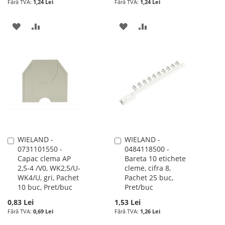
1,24 Lei
1,24 Lei
ADAUGATI
ADAUGATI
ADAUGATI
ADAUGATI
LA
PENTRU
LA
PENTRU
LISTA
COMPARARE
LISTA
COMPARARE
DE
DE
DORINTE
DORINTE
WIELAND -
WIELAND -
Adauga
Adauga
0731101550 -
0484118500 -
în
în
Capac clema AP
Bareta 10 etichete
cos
cos
2,5-4 /V0, WK2,5/U-
cleme, cifra 8,
WK4/U, gri, Pachet
Pachet 25 buc,
10 buc, Pret/buc
Pret/buc
0,83 Lei
1,53 Lei
0,69 Lei
1,26 Lei