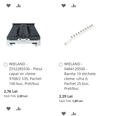
ADAUGATI
ADAUGATI
ADAUGATI
ADAUGATI
LA
PENTRU
LA
PENTRU
LISTA
COMPARARE
LISTA
COMPARARE
DE
DE
DORINTE
DORINTE
WIELAND -
WIELAND -
Adauga
Adauga
Z552285530 - Piesa
0484120500 -
în
în
capat sir cleme
Bareta 10 etichete
cos
cos
9708/2 S35, Pachet
cleme, cifra 0,
100 buc, Pret/buc
Pachet 25 buc,
Pret/buc
2,76 Lei
2,29 Lei
2,28 Lei
1,89 Lei
ADAUGATI
ADAUGATI
ADAUGATI
ADAUGATI