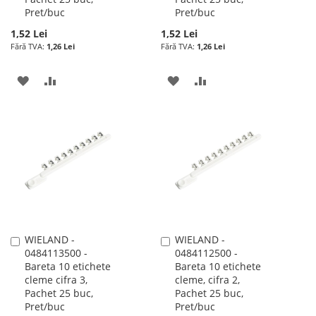
Pret/buc
Pret/buc
1,52 Lei
1,52 Lei
1,26 Lei
1,26 Lei
ADAUGATI
ADAUGATI
ADAUGATI
ADAUGATI
LA
PENTRU
LA
PENTRU
LISTA
COMPARARE
LISTA
COMPARARE
DE
DE
DORINTE
DORINTE
WIELAND -
WIELAND -
Adauga
Adauga
0484113500 -
0484112500 -
în
în
Bareta 10 etichete
Bareta 10 etichete
cos
cos
cleme cifra 3,
cleme, cifra 2,
Pachet 25 buc,
Pachet 25 buc,
Pret/buc
Pret/buc