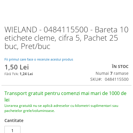
WIELAND - 0484115500 - Bareta 10
Skip
to
etichete cleme, cifra 5, Pachet 25
the
buc, Pret/buc
beginning
of
the
Fii primul care face o recenzie acestui produs
images
1,50 Lei
ÎN STOC
gallery
Numai
7
ramase
1,24 Lei
SKU
0484115500
Transport gratuit pentru comenzi mai mari de 1000 de
lei
Livrarea gratuită nu se aplică adreselor cu kilometri suplimentari sau
pachetelor grele/voluminoase.
Cantitate