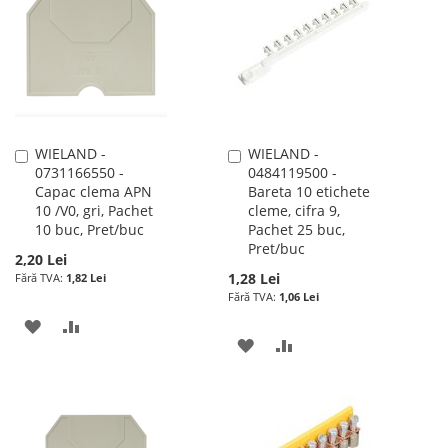
DE
DE
DORINTE
DORINTE
WIELAND -
WIELAND -
Adauga
Adauga
0731166550 -
0484119500 -
în
în
Capac clema APN
Bareta 10 etichete
cos
cos
10 /V0, gri, Pachet
cleme, cifra 9,
10 buc, Pret/buc
Pachet 25 buc,
Pret/buc
2,20 Lei
1,28 Lei
1,82 Lei
1,06 Lei
ADAUGATI
ADAUGATI
ADAUGATI
ADAUGATI
LA
PENTRU
LA
PENTRU
LISTA
COMPARARE
LISTA
COMPARARE
DE