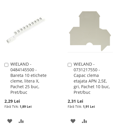
LA
PENTRU
LA
PENTRU
LISTA
COMPARARE
LISTA
COMPARARE
DE
DE
DORINTE
DORINTE
WIELAND -
WIELAND -
Adauga
Adauga
0484145500 -
0731217550 -
în
în
Bareta 10 etichete
Capac clema
cos
cos
cleme, litera X,
etajata APN 2,5E,
Pachet 25 buc,
gri, Pachet 10 buc,
Pret/buc
Pret/buc
2,29 Lei
2,31 Lei
1,89 Lei
1,91 Lei
ADAUGATI
ADAUGATI
ADAUGATI
ADAUGATI
LA
PENTRU
LA
PENTRU