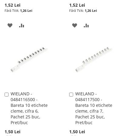
1,52 Lei
1,52 Lei
1,26 Lei
1,26 Lei
ADAUGATI
ADAUGATI
ADAUGATI
ADAUGATI
LA
PENTRU
LA
PENTRU
LISTA
COMPARARE
LISTA
COMPARARE
DE
DE
DORINTE
DORINTE
WIELAND -
WIELAND -
Adauga
Adauga
0484116500 -
0484117500 -
în
în
Bareta 10 etichete
Bareta 10 etichete
cos
cos
cleme, cifra 6,
cleme, cifra 7,
Pachet 25 buc,
Pachet 25 buc,
Pret/buc
Pret/buc
1,50 Lei
1,50 Lei