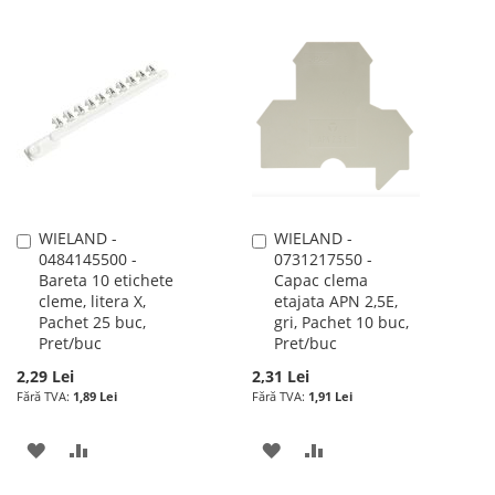
LA
PENTRU
LA
PENTRU
LISTA
COMPARARE
LISTA
COMPARARE
DE
DE
DORINTE
DORINTE
WIELAND -
WIELAND -
Adauga
Adauga
0484145500 -
0731217550 -
în
în
Bareta 10 etichete
Capac clema
cos
cos
cleme, litera X,
etajata APN 2,5E,
Pachet 25 buc,
gri, Pachet 10 buc,
Pret/buc
Pret/buc
2,29 Lei
2,31 Lei
1,89 Lei
1,91 Lei
ADAUGATI
ADAUGATI
ADAUGATI
ADAUGATI
LA
PENTRU
LA
PENTRU