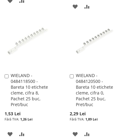
ADAUGATI
ADAUGATI
ADAUGATI
ADAUGATI
LA
PENTRU
LA
PENTRU
LISTA
COMPARARE
LISTA
COMPARARE
DE
DE
DORINTE
DORINTE
WIELAND -
WIELAND -
Adauga
Adauga
0484118500 -
0484120500 -
în
în
Bareta 10 etichete
Bareta 10 etichete
cos
cos
cleme, cifra 8,
cleme, cifra 0,
Pachet 25 buc,
Pachet 25 buc,
Pret/buc
Pret/buc
1,53 Lei
2,29 Lei
1,26 Lei
1,89 Lei
ADAUGATI
ADAUGATI
ADAUGATI
ADAUGATI