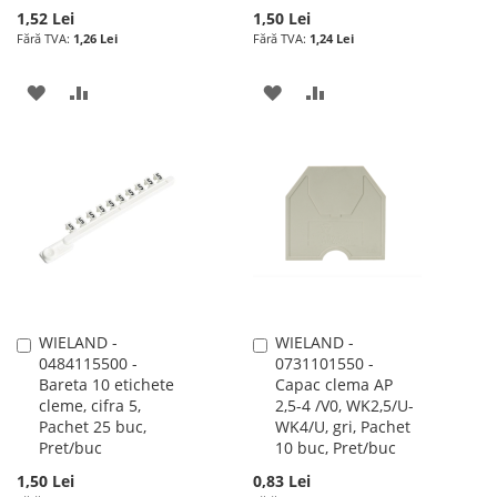
1,52 Lei
1,50 Lei
1,26 Lei
1,24 Lei
ADAUGATI
ADAUGATI
ADAUGATI
ADAUGATI
LA
PENTRU
LA
PENTRU
LISTA
COMPARARE
LISTA
COMPARARE
DE
DE
DORINTE
DORINTE
WIELAND -
WIELAND -
Adauga
Adauga
0484115500 -
0731101550 -
în
în
Bareta 10 etichete
Capac clema AP
cos
cos
cleme, cifra 5,
2,5-4 /V0, WK2,5/U-
Pachet 25 buc,
WK4/U, gri, Pachet
Pret/buc
10 buc, Pret/buc
1,50 Lei
0,83 Lei