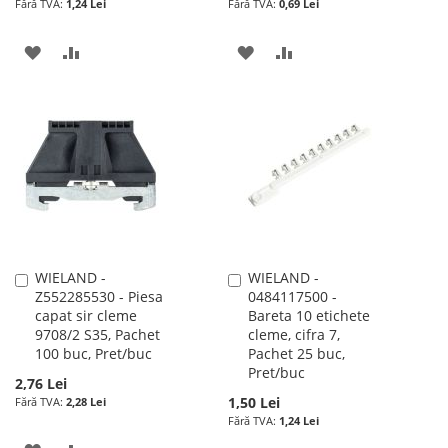
1,24 Lei
0,69 Lei
ADAUGATI
ADAUGATI
ADAUGATI
ADAUGATI
LA
PENTRU
LA
PENTRU
LISTA
COMPARARE
LISTA
COMPARARE
DE
DE
DORINTE
DORINTE
WIELAND -
WIELAND -
Adauga
Adauga
Z552285530 - Piesa
0484117500 -
în
în
capat sir cleme
Bareta 10 etichete
cos
cos
9708/2 S35, Pachet
cleme, cifra 7,
100 buc, Pret/buc
Pachet 25 buc,
Pret/buc
2,76 Lei
1,50 Lei
2,28 Lei
1,24 Lei