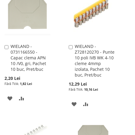
DE
DE
DORINTE
DORINTE
WIELAND -
WIELAND -
Adauga
Adauga
0731166550 -
Z728120270 - Punte
în
în
Capac clema APN
10 poli IVB WK 4-10
cos
cos
10 /V0, gri, Pachet
cleme 4mmp
10 buc, Pret/buc
izolata, Pachet 10
buc, Pret/buc
2,20 Lei
12,29 Lei
1,82 Lei
10,16 Lei
ADAUGATI
ADAUGATI
ADAUGATI
ADAUGATI
LA
PENTRU
LA
PENTRU
LISTA
COMPARARE
LISTA
COMPARARE
DE