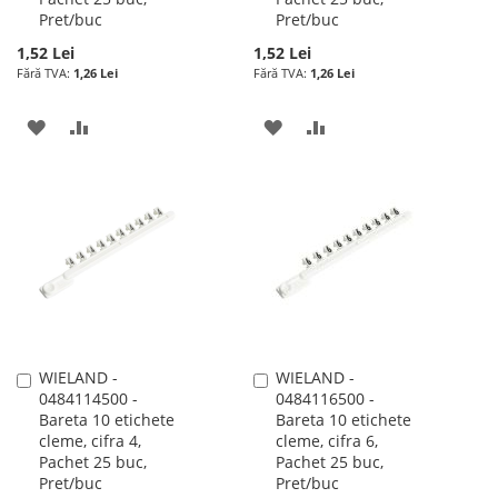
Pret/buc
Pret/buc
1,52 Lei
1,52 Lei
1,26 Lei
1,26 Lei
ADAUGATI
ADAUGATI
ADAUGATI
ADAUGATI
LA
PENTRU
LA
PENTRU
LISTA
COMPARARE
LISTA
COMPARARE
DE
DE
DORINTE
DORINTE
WIELAND -
WIELAND -
Adauga
Adauga
0484114500 -
0484116500 -
în
în
Bareta 10 etichete
Bareta 10 etichete
cos
cos
cleme, cifra 4,
cleme, cifra 6,
Pachet 25 buc,
Pachet 25 buc,
Pret/buc
Pret/buc