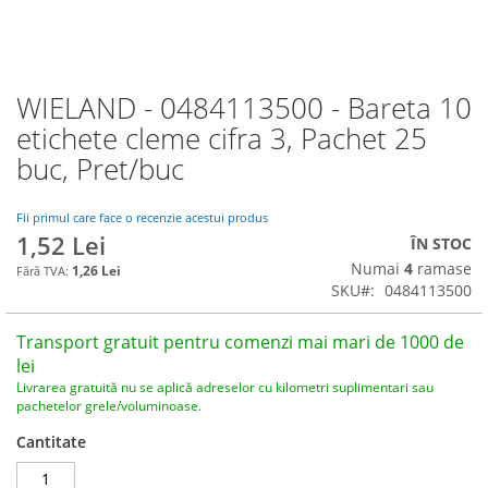
WIELAND - 0484113500 - Bareta 10
Skip
to
etichete cleme cifra 3, Pachet 25
the
buc, Pret/buc
beginning
of
the
Fii primul care face o recenzie acestui produs
images
1,52 Lei
ÎN STOC
gallery
Numai
4
ramase
1,26 Lei
SKU
0484113500
Transport gratuit pentru comenzi mai mari de 1000 de
lei
Livrarea gratuită nu se aplică adreselor cu kilometri suplimentari sau
pachetelor grele/voluminoase.
Cantitate