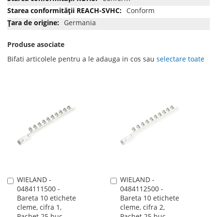
Conform
Germania
Produse asociate
Bifati articolele pentru a le adauga in cos sau
selectare toate
WIELAND -
WIELAND -
Adauga
Adauga
0484111500 -
0484112500 -
în
în
Bareta 10 etichete
Bareta 10 etichete
cos
cos
cleme, cifra 1,
cleme, cifra 2,
Pachet 25 buc,
Pachet 25 buc,