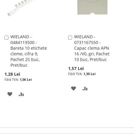
DE
DORINTE
DORINTE
WIELAND -
WIELAND -
Adauga
Adauga
0484119500 -
0731167550 -
în
în
Bareta 10 etichete
Capac clema APN
cos
cos
cleme, cifra 9,
16 /V0, gri, Pachet
Pachet 25 buc,
10 buc, Pret/buc
Pret/buc
1,57 Lei
1,28 Lei
1,30 Lei
1,06 Lei
ADAUGATI
ADAUGATI
ADAUGATI
ADAUGATI
LA
PENTRU
LA
PENTRU
LISTA
COMPARARE
LISTA
COMPARARE
DE
DE
DORINTE