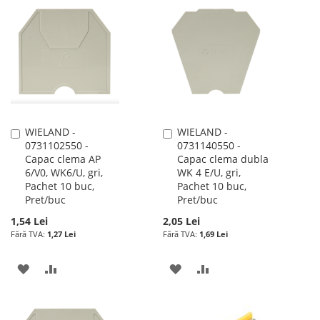
LISTA
COMPARARE
LISTA
COMPARARE
DE
DE
DORINTE
DORINTE
WIELAND -
WIELAND -
Adauga
Adauga
0731102550 -
0731140550 -
în
în
Capac clema AP
Capac clema dubla
cos
cos
6/V0, WK6/U, gri,
WK 4 E/U, gri,
Pachet 10 buc,
Pachet 10 buc,
Pret/buc
Pret/buc
1,54 Lei
2,05 Lei
1,27 Lei
1,69 Lei
ADAUGATI
ADAUGATI
ADAUGATI
ADAUGATI
LA
PENTRU
LA
PENTRU
LISTA
COMPARARE
LISTA
COMPARARE