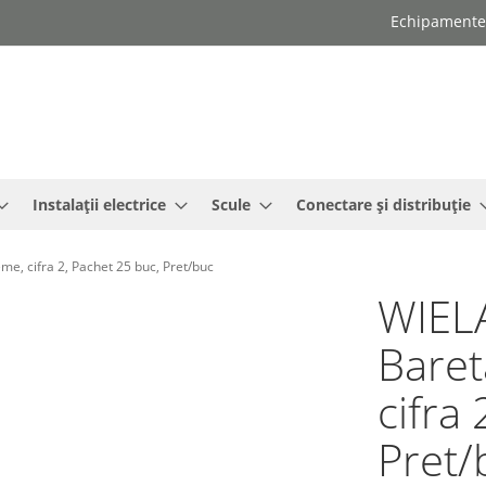
Echipamente e
Instalații electrice
Scule
Conectare și distribuție
e, cifra 2, Pachet 25 buc, Pret/buc
WIEL
Baret
cifra
Pret/