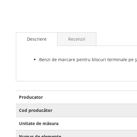
Skip
to
Descriere
Recenzii
the
beginning
of
the
Benzi de marcare pentru blocuri terminale pe ș
images
gallery
Mai
Producator
multe
informatii
Cod producător
Unitate de măsura
Numar de elemente