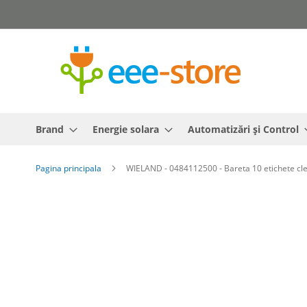
Mergeti
la
Continut
Brand
Energie solara
Automatizări și Control
Pagina principala
WIELAND - 0484112500 - Bareta 10 etichete clem
Skip
to
the
end
of
the
images
gallery