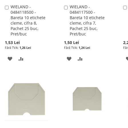
WIELAND -
WIELAND -
Adauga
Adauga
0484118500 -
0484117500 -
în
în
Bareta 10 etichete
Bareta 10 etichete
cos
cos
cleme, cifra 8,
cleme, cifra 7,
Pachet 25 buc,
Pachet 25 buc,
Pret/buc
Pret/buc
1,53 Lei
1,50 Lei
2,
1,26 Lei
1,24 Lei
ADAUGATI
ADAUGATI
ADAUGATI
ADAUGATI
LA
PENTRU
LA
PENTRU
LISTA
COMPARARE
LISTA
COMPARARE
DE
DE
DORINTE
DORINTE