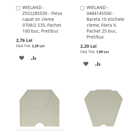
WIELAND -
WIELAND -
Adauga
Adauga
Z552285530 - Piesa
0484145500 -
în
în
capat sir cleme
Bareta 10 etichete
cos
cos
9708/2 S35, Pachet
cleme, litera X,
100 buc, Pret/buc
Pachet 25 buc,
Pret/buc
2,76 Lei
2,29 Lei
2,28 Lei
1,89 Lei
ADAUGATI
ADAUGATI
ADAUGATI
ADAUGATI
LA
PENTRU
LA
PENTRU
LISTA
COMPARARE
LISTA
COMPARARE
DE
DE
DORINTE
DORINTE