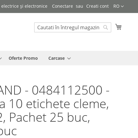
Limba
lectrice și electronice
Conectare
Creati cont
RO
Cosul 
Cautare
Cautare
Oferte Promo
Carcase
AND - 0484112500 -
a 10 etichete cleme,
 2, Pachet 25 buc,
buc