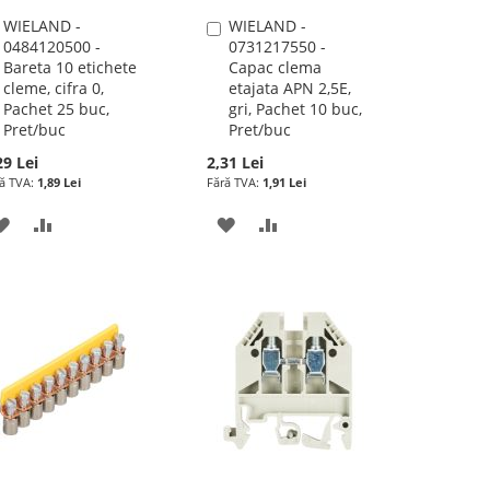
WIELAND -
WIELAND -
Adauga
Adauga
0484120500 -
0731217550 -
în
în
Bareta 10 etichete
Capac clema
cos
cos
cleme, cifra 0,
etajata APN 2,5E,
Pachet 25 buc,
gri, Pachet 10 buc,
Pret/buc
Pret/buc
29 Lei
2,31 Lei
1,89 Lei
1,91 Lei
ADAUGATI
ADAUGATI
ADAUGATI
ADAUGATI
LA
PENTRU
LA
PENTRU
LISTA
COMPARARE
LISTA
COMPARARE
DE
DE
DORINTE
DORINTE