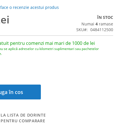
 face o recenzie acestui produs
ei
ÎN STOC
Numai
4
ramase
SKU
0484112500
atuit pentru comenzi mai mari de 1000 de lei
nu se aplică adreselor cu kilometri suplimentari sau pachetelor
e.
ga în cos
LA LISTA DE DORINTE
 PENTRU COMPARARE