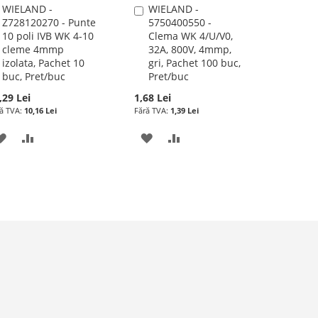
WIELAND -
WIELAND -
Adauga
Adauga
Z728120270 - Punte
5750400550 -
în
în
10 poli IVB WK 4-10
Clema WK 4/U/V0,
cos
cos
cleme 4mmp
32A, 800V, 4mmp,
izolata, Pachet 10
gri, Pachet 100 buc,
buc, Pret/buc
Pret/buc
,29 Lei
1,68 Lei
10,16 Lei
1,39 Lei
ADAUGATI
ADAUGATI
ADAUGATI
ADAUGATI
LA
PENTRU
LA
PENTRU
LISTA
COMPARARE
LISTA
COMPARARE
DE
DE
DORINTE
DORINTE