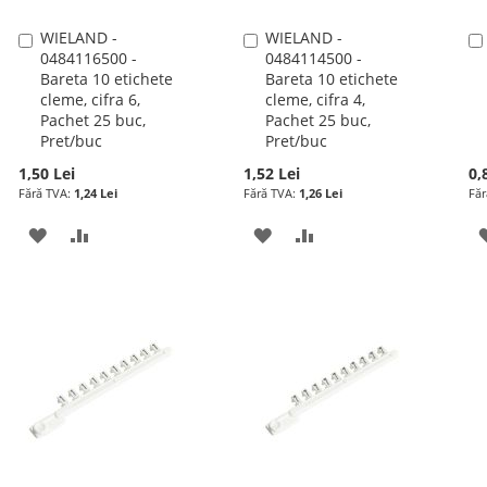
WIELAND -
WIELAND -
Adauga
Adauga
0484116500 -
0484114500 -
în
în
Bareta 10 etichete
Bareta 10 etichete
cos
cos
cleme, cifra 6,
cleme, cifra 4,
Pachet 25 buc,
Pachet 25 buc,
Pret/buc
Pret/buc
1,50 Lei
1,52 Lei
0,
1,24 Lei
1,26 Lei
ADAUGATI
ADAUGATI
ADAUGATI
ADAUGATI
LA
PENTRU
LA
PENTRU
LISTA
COMPARARE
LISTA
COMPARARE
DE
DE
DORINTE
DORINTE