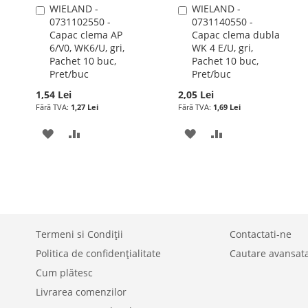
WIELAND -
WIELAND -
Adauga
Adauga
0731102550 -
0731140550 -
în
în
Capac clema AP
Capac clema dubla
cos
cos
6/V0, WK6/U, gri,
WK 4 E/U, gri,
Pachet 10 buc,
Pachet 10 buc,
Pret/buc
Pret/buc
1,54 Lei
2,05 Lei
1,27 Lei
1,69 Lei
ADAUGATI
ADAUGATI
ADAUGATI
ADAUGATI
LA
PENTRU
LA
PENTRU
LISTA
COMPARARE
LISTA
COMPARARE
DE
DE
DORINTE
DORINTE
Termeni si Condiții
Contactati-ne
Politica de confidențialitate
Cautare avansat
Cum plătesc
Livrarea comenzilor