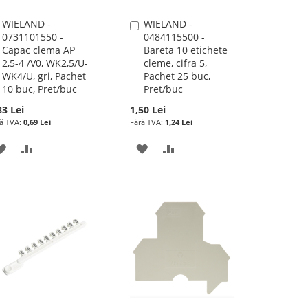
WIELAND -
WIELAND -
Adauga
Adauga
0731101550 -
0484115500 -
în
în
Capac clema AP
Bareta 10 etichete
cos
cos
2,5-4 /V0, WK2,5/U-
cleme, cifra 5,
WK4/U, gri, Pachet
Pachet 25 buc,
10 buc, Pret/buc
Pret/buc
83 Lei
1,50 Lei
0,69 Lei
1,24 Lei
ADAUGATI
ADAUGATI
ADAUGATI
ADAUGATI
LA
PENTRU
LA
PENTRU
LISTA
COMPARARE
LISTA
COMPARARE
DE
DE
DORINTE
DORINTE