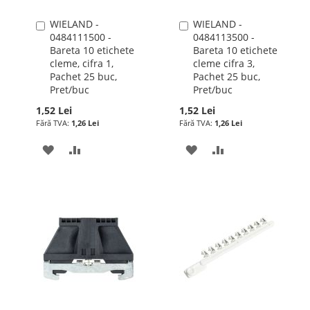
WIELAND -
WIELAND -
Adauga
Adauga
0484111500 -
0484113500 -
în
în
Bareta 10 etichete
Bareta 10 etichete
cos
cos
cleme, cifra 1,
cleme cifra 3,
Pachet 25 buc,
Pachet 25 buc,
Pret/buc
Pret/buc
1,52 Lei
1,52 Lei
1,26 Lei
1,26 Lei
ADAUGATI
ADAUGATI
ADAUGATI
ADAUGATI
LA
PENTRU
LA
PENTRU
LISTA
COMPARARE
LISTA
COMPARARE
DE
DE
DORINTE
DORINTE