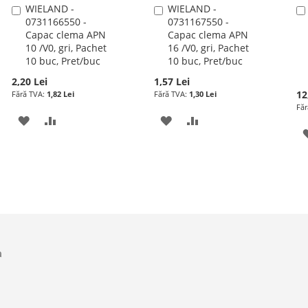
WIELAND -
WIELAND -
Adauga
Adauga
0731166550 -
0731167550 -
în
în
Capac clema APN
Capac clema APN
cos
cos
10 /V0, gri, Pachet
16 /V0, gri, Pachet
10 buc, Pret/buc
10 buc, Pret/buc
2,20 Lei
1,57 Lei
12
1,82 Lei
1,30 Lei
ADAUGATI
ADAUGATI
ADAUGATI
ADAUGATI
LA
PENTRU
LA
PENTRU
LISTA
COMPARARE
LISTA
COMPARARE
DE
DE
DORINTE
DORINTE
a