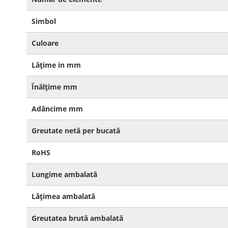
Simbol
Culoare
Lățime in mm
Înălțime mm
Adâncime mm
Greutate netă per bucată
RoHS
Lungime ambalată
Lățimea ambalată
Greutatea brută ambalată